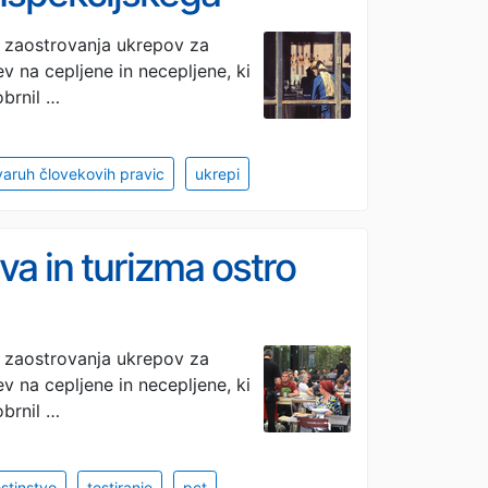
di zaostrovanja ukrepov za
ev na cepljene in necepljene, ki
brnil …
varuh človekovih pravic
ukrepi
va in turizma ostro
di zaostrovanja ukrepov za
ev na cepljene in necepljene, ki
brnil …
stinstvo
testiranje
pct