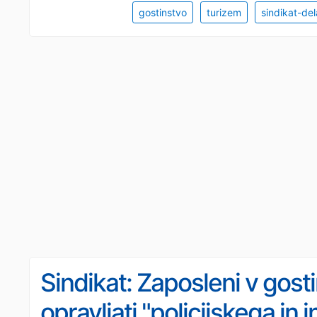
gostinstvo
turizem
sindikat-de
Sindikat: Zaposleni v gosti
opravljati "policijskega in