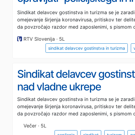
nadzora"
Sindikat delavcev gostinstva in turizma se je zara
omejevanje širjenja koronavirusa, pritiskov ter delit
da povzročajo razdor med zaposlenimi, s pismom o
RTV Slovenija · 5L
sindikat delavcev gostinstva in turizma
Sindikat delavcev gostinst
nad vladne ukrepe
Sindikat delavcev gostinstva in turizma se je zara
omejevanje širjenja koronavirusa, pritiskov ter delit
da povzročajo razdor med zaposlenimi, s pismom o
Večer · 5L
cepljenje
sindikat
turizem
go