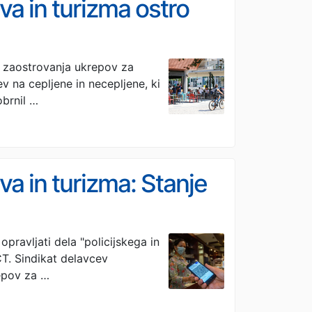
va in turizma ostro
di zaostrovanja ukrepov za
ev na cepljene in necepljene, ki
brnil …
va in turizma: Stanje
opravljati dela "policijskega in
T. Sindikat delavcev
repov za …