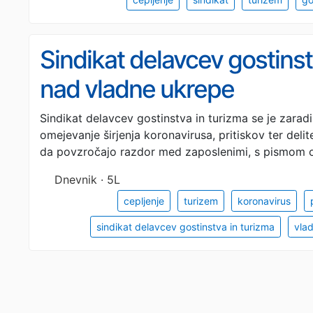
Sindikat delavcev gostinst
nad vladne ukrepe
Sindikat delavcev gostinstva in turizma se je zara
omejevanje širjenja koronavirusa, pritiskov ter delit
da povzročajo razdor med zaposlenimi, s pismom o
Dnevnik · 5L
cepljenje
turizem
koronavirus
sindikat delavcev gostinstva in turizma
vlad