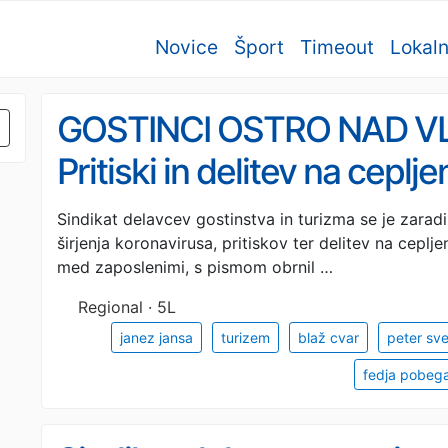
Novice
Šport
Timeout
Lokal
GOSTINCI OSTRO NAD V
Pritiski in delitev na ceplj
povzročajo razdor med za
Sindikat delavcev gostinstva in turizma se je zara
širjenja koronavirusa, pritiskov ter delitev na ceplj
med zaposlenimi, s pismom obrnil …
Regional · 5L
janez jansa
turizem
blaž cvar
peter sve
fedja pobega