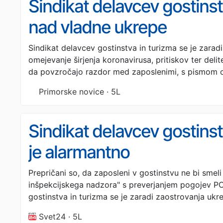
Sindikat delavcev gostinst
nad vladne ukrepe
Sindikat delavcev gostinstva in turizma se je zara
omejevanje širjenja koronavirusa, pritiskov ter delit
da povzročajo razdor med zaposlenimi, s pismom o
Primorske novice · 5L
Sindikat delavcev gostinst
je alarmantno
Prepričani so, da zaposleni v gostinstvu ne bi smeli 
inšpekcijskega nadzora" s preverjanjem pogojev PC
gostinstva in turizma se je zaradi zaostrovanja uk
Svet24 · 5L