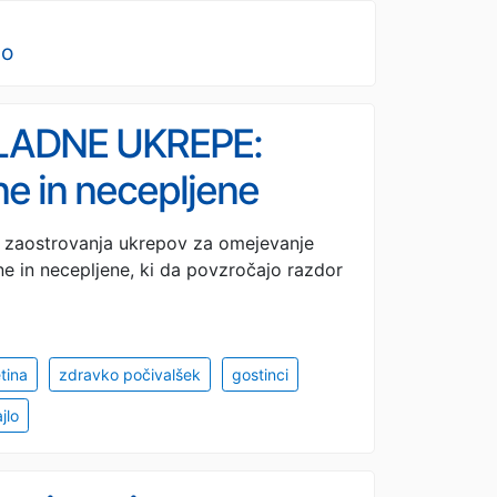
no
LADNE UKREPE:
ene in necepljene
poslenimi
di zaostrovanja ukrepov za omejevanje
ene in necepljene, ki da povzročajo razdor
tina
zdravko počivalšek
gostinci
jlo