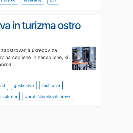
va in turizma ostro
di zaostrovanja ukrepov za
ev na cepljene in necepljene, ki
brnil …
pct
gostinstvo
testiranje
ni ukrepi
varuh človekovih pravic