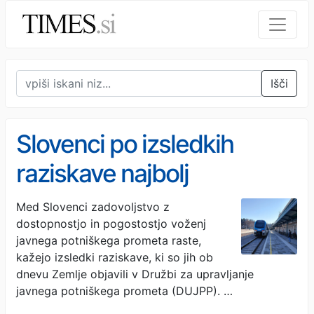
Išči
Slovenci po izsledkih
raziskave najbolj
nezadovoljni z
Med Slovenci zadovoljstvo z
dostopnostjo in pogostostjo voženj
dostopnostjo do vlaka
javnega potniškega prometa raste,
kažejo izsledki raziskave, ki so jih ob
dnevu Zemlje objavili v Družbi za upravljanje
javnega potniškega prometa (DUJPP). …