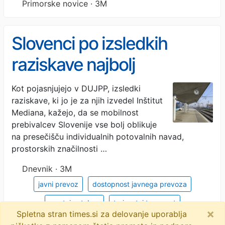
Primorske novice · 3M
Slovenci po izsledkih
raziskave najbolj
nezadovoljni z
Kot pojasnjujejo v DUJPP, izsledki
raziskave, ki jo je za njih izvedel Inštitut
dostopnostjo do vlaka
Mediana, kažejo, da se mobilnost
prebivalcev Slovenije vse bolj oblikuje
na presečišču individualnih potovalnih navad,
prostorskih značilnosti …
Dnevnik · 3M
javni prevoz
dostopnost javnega prevoza
mestni avtobus
trajnostni transport
×
Spletna stran times.si za delovanje uporablja
mestna in ruralna mobilnost
mobilnost v sloveniji