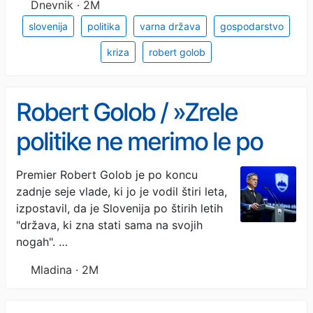
Dnevnik · 2M
slovenija
politika
varna država
gospodarstvo
kriza
robert golob
Robert Golob / »Zrele
politike ne merimo le po
obljubah«
Premier Robert Golob je po koncu
zadnje seje vlade, ki jo je vodil štiri leta,
izpostavil, da je Slovenija po štirih letih
"država, ki zna stati sama na svojih
nogah". …
Mladina · 2M