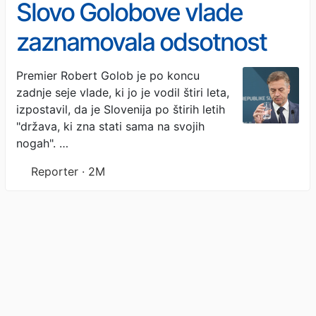
Slovo Golobove vlade
zaznamovala odsotnost
ministrov SD (FOTO)
Premier Robert Golob je po koncu
zadnje seje vlade, ki jo je vodil štiri leta,
izpostavil, da je Slovenija po štirih letih
"država, ki zna stati sama na svojih
nogah". …
Reporter · 2M