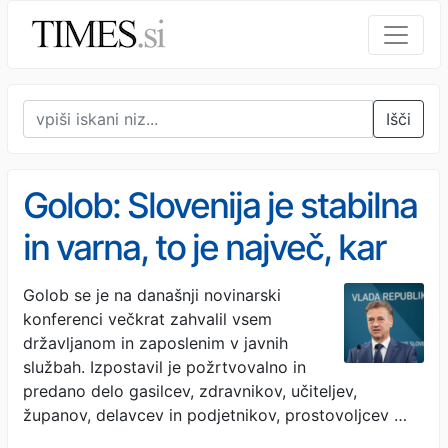
Išči
Golob: Slovenija je stabilna
in varna, to je največ, kar
lahko zapustimo kot
Golob se je na današnji novinarski
konferenci večkrat zahvalil vsem
dediščino
državljanom in zaposlenim v javnih
službah. Izpostavil je požrtvovalno in
predano delo gasilcev, zdravnikov, učiteljev,
županov, delavcev in podjetnikov, prostovoljcev …