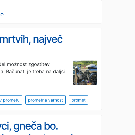
no
 mrtvih, največ
 del možnost zgostitev
a. Računati je treba na daljši
 v prometu
prometna varnost
promet
vci, gneča bo.