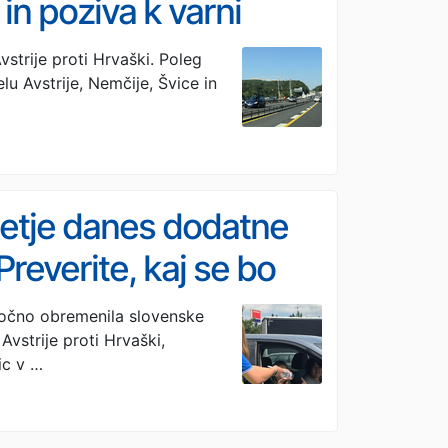
in poziva k varni
trije proti Hrvaški. Poleg
lu Avstrije, Nemčije, Švice in
oletje danes dodatne
Preverite, kaj se bo
močno obremenila slovenske
Avstrije proti Hrvaški,
ic v …