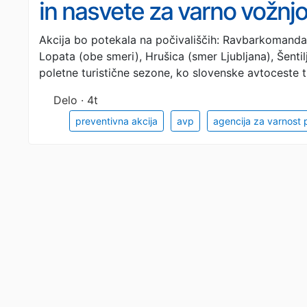
in nasvete za varno vožnj
Akcija bo potekala na počivališčih: Ravbarkomanda
Lopata (obe smeri), Hrušica (smer Ljubljana), Šentil
poletne turistične sezone, ko slovenske avtoceste t
Delo · 4t
preventivna akcija
avp
agencija za varnost