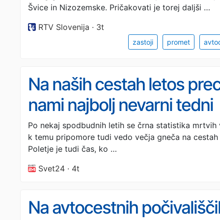
Švice in Nizozemske. Pričakovati je torej daljši …
RTV Slovenija · 3t
zastoji
promet
avto
Na naših cestah letos prec
nami najbolj nevarni tedni
Po nekaj spodbudnih letih se črna statistika mrtvih
k temu pripomore tudi vedo večja gneča na cestah 
Poletje je tudi čas, ko …
Svet24 · 4t
Na avtocestnih počivališči