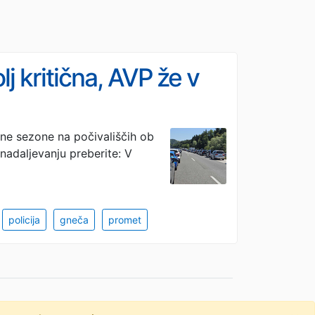
 kritična, AVP že v
čne sezone na počivališčih ob
 nadaljevanju preberite: V
policija
gneča
promet