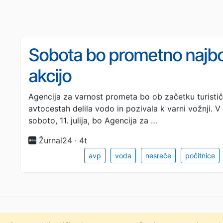
Sobota bo prometno najbolj
akcijo
Agencija za varnost prometa bo ob začetku turisti
avtocestah delila vodo in pozivala k varni vožnji. V
soboto, 11. julija, bo Agencija za …
Žurnal24 · 4t
avp
voda
nesreče
počitnice