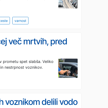
ceste
varnost
ej več mrtvih, pred
 v prometu spet slabša. Veliko
in nestrpnost voznikov.
h voznikom delili vodo