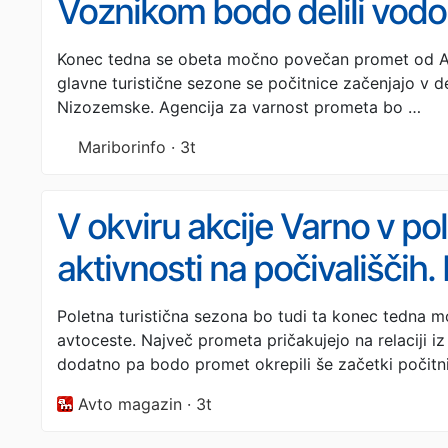
Voznikom bodo delili vodo 
vožnji
Konec tedna se obeta močno povečan promet od Avs
glavne turistične sezone se počitnice začenjajo v de
Nizozemske. Agencija za varnost prometa bo …
Mariborinfo · 3t
V okviru akcije Varno v p
aktivnosti na počivališčih. 
dogajalo
Poletna turistična sezona bo tudi ta konec tedna 
avtoceste. Največ prometa pričakujejo na relaciji iz 
dodatno pa bodo promet okrepili še začetki počitn
Avto magazin · 3t