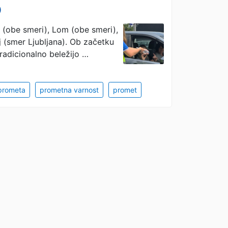
o
 (obe smeri), Lom (obe smeri),
j (smer Ljubljana). Ob začetku
radicionalno beležijo …
 prometa
prometna varnost
promet