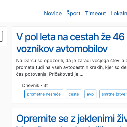
Novice
Šport
Timeout
Lokal
V pol leta na cestah že 46
voznikov avtomobilov
Na Darsu so opozorili, da je zaradi večjega števila
prometa tudi na vseh avtocestnih krakih, kjer so del
čas potovanja. Pričakovati je …
Dnevnik · 3t
prometne nesreče
ceste
avp
smrtne žrtve
Opremite se z jeklenimi ži