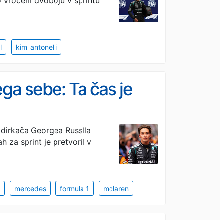
o vročem dvoboju v sprintu
l
kimi antonelli
ga sebe: Ta čas je
a dirkača Georgea Russlla
 za sprint je pretvoril v
l
mercedes
formula 1
mclaren