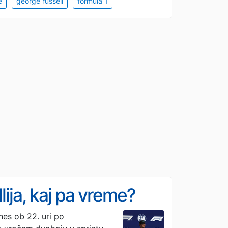
e
george russell
formula 1
lija, kaj pa vreme?
nes ob 22. uri po