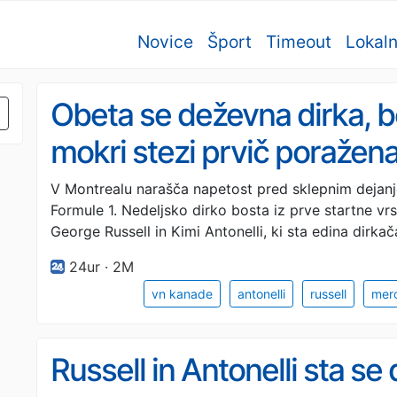
Novice
Šport
Timeout
Lokal
Obeta se deževna dirka, 
mokri stezi prvič poražen
V Montrealu narašča napetost pred sklepnim dejan
Formule 1. Nedeljsko dirko bosta iz prve startne v
George Russell in Kimi Antonelli, ki sta edina dirka
24ur · 2M
vn kanade
antonelli
russell
mer
Russell in Antonelli sta se