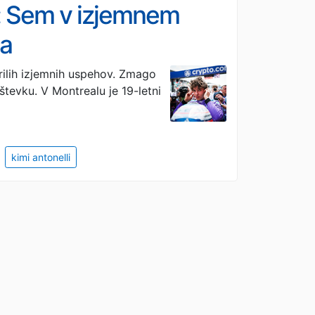
: Sem v izjemnem
ga
rilih izjemnih uspehov. Zmago
eštevku. V Montrealu je 19-letni
kimi antonelli