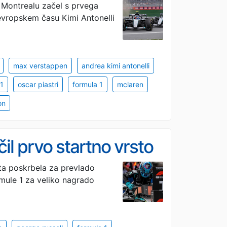
 Montrealu začel s prvega
evropskem času Kimi Antonelli
max verstappen
andrea kimi antonelli
1
oscar piastri
formula 1
mclaren
on
l prvo startno vrsto
ta poskrbela za prevlado
mule 1 za veliko nagrado