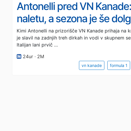
Antonelli pred VN Kanade
naletu, a sezona je še dol
Kimi Antonelli na prizorišče VN Kanade prihaja na k
je slavil na zadnjih treh dirkah in vodi v skupnem s
Italijan lani prvič …
24ur · 2M
vn kanade
formula 1