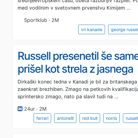
srednjeevropskem času, obeta razburljiv razplet. P
med vodilnim v svetovnem prvenstvu Kimijem …
Sportklub · 2M
vn kanade
george russel
Russell presenetil še same
prišel kot strela z jasnega
Dirkaški konec tedna v Kanadi je bil za britanskeg
zaenkrat brezhiben. Zmago na petkovih kvalifikacijah
sprintersko zmago, nato pa slavil tudi na …
24ur · 2M
ferrari
antonelli
red bull
norris
russel