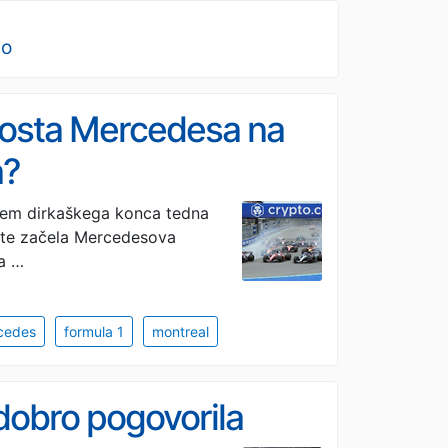
no
bosta Mercedesa na
a?
jem dirkaškega konca tedna
rste začela Mercedesova
ča …
cedes
formula 1
montreal
 dobro pogovorila