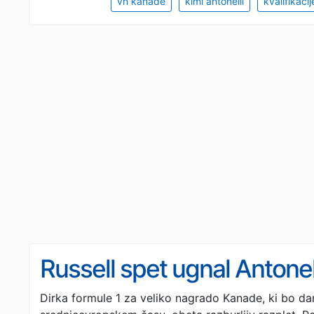
vn kanade
kimi antonelli
kvalifikacij
Russell spet ugnal Antonel
Dirka formule 1 za veliko nagrado Kanade, ki bo da