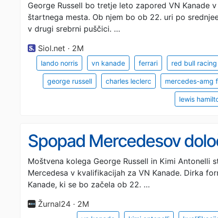
George Russell bo tretje leto zapored VN Kanade v
štartnega mesta. Ob njem bo ob 22. uri po srednje
v drugi srebrni puščici. …
Siol.net · 2M
lando norris
vn kanade
ferrari
red bull racing
george russell
charles leclerc
mercedes-amg f
lewis hamilt
Spopad Mercedesov določi
Moštvena kolega George Russell in Kimi Antonelli s
Mercedesa v kvalifikacijah za VN Kanade. Dirka for
Kanade, ki se bo začela ob 22. …
Žurnal24 · 2M