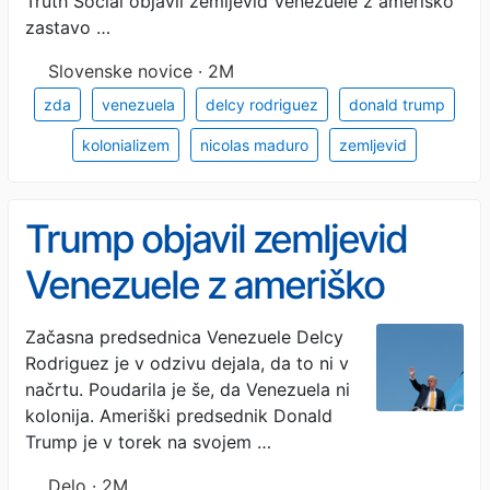
(FOTO)
Truth Social objavil zemljevid Venezuele z ameriško
zastavo …
Slovenske novice · 2M
zda
venezuela
delcy rodriguez
donald trump
kolonializem
nicolas maduro
zemljevid
Trump objavil zemljevid
Venezuele z ameriško
zastavo in pripisom 51
Začasna predsednica Venezuele Delcy
Rodriguez je v odzivu dejala, da to ni v
država ZDA
načrtu. Poudarila je še, da Venezuela ni
kolonija. Ameriški predsednik Donald
Trump je v torek na svojem …
Delo · 2M