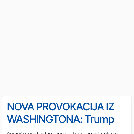
NOVA PROVOKACIJA IZ
WASHINGTONA: Trump
Venezuelo vidi kot del ZDA
Ameriški predsednik Donald Trump je v torek na