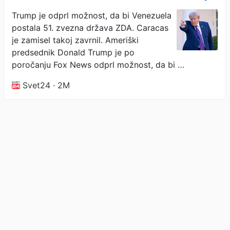
kot razlog navedel nafto
Trump je odprl možnost, da bi Venezuela
postala 51. zvezna država ZDA. Caracas
je zamisel takoj zavrnil. Ameriški
predsednik Donald Trump je po
poročanju Fox News odprl možnost, da bi …
Svet24 · 2M