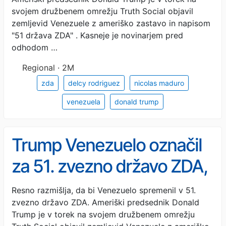
svojem družbenem omrežju Truth Social objavil
zemljevid Venezuele z ameriško zastavo in napisom
"51 država ZDA" . Kasneje je novinarjem pred
odhodom …
Regional · 2M
zda
delcy rodriguez
nicolas maduro
venezuela
donald trump
Trump Venezuelo označil
za 51. zvezno državo ZDA,
začasna predsednica
Resno razmišlja, da bi Venezuelo spremenil v 51.
zvezno državo ZDA. Ameriški predsednik Donald
Rodriguez: »To ni v načrtu«
Trump je v torek na svojem družbenem omrežju