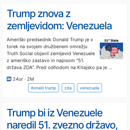
Trump znova z
zemljevidom: Venezuela
kot 51. zvezna država
Ameriški predsednik Donald Trump je v
torek na svojem družbenem omrežju
Truth Social objavil zemljevid Venezuele
z ameriško zastavo in napisom "51.
država ZDA". Pred odhodom na Kitajsko pa je …
24ur · 2M
donald trump
zda
venezuela
Trump bi iz Venezuele
naredil 51. zvezno državo,