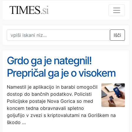
Išči
Grdo ga je nategnil!
Prepričal ga je o visokem
dobičku pri poslovanju s
Namestil je aplikacijo in barabi omogočil
dostop do bančnih podatkov. Policisti
kriptovalutami
Policijske postaje Nova Gorica so med
koncem tedna obravnavali spletno
goljufijo v zvezi s kriptovalutami na Goriškem na
škodo …