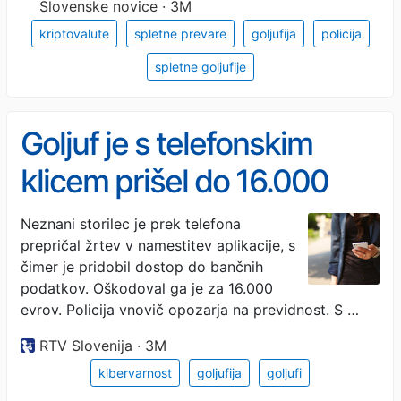
Slovenske novice · 3M
kriptovalute
spletne prevare
goljufija
policija
spletne goljufije
Goljuf je s telefonskim
klicem prišel do 16.000
evrov
Neznani storilec je prek telefona
prepričal žrtev v namestitev aplikacije, s
čimer je pridobil dostop do bančnih
podatkov. Oškodoval ga je za 16.000
evrov. Policija vnovič opozarja na previdnost. S …
RTV Slovenija · 3M
kibervarnost
goljufija
goljufi