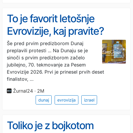
To je favorit letošnje
Evrovizije, kaj pravite?
Še pred prvim predizborom Dunaj
preplavili protesti ... Na Dunaju se je
sinoči s prvim predizborom začelo
jubilejno, 70. tekmovanje za Pesem
Evrovizije 2026. Prvi je prinesel prvih deset
finalistov, …
Žurnal24 · 2M
dunaj
evrovizija
izrael
Toliko je z bojkotom