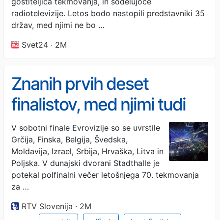
gostiteljica tekmovanja, in sodelujoče
radiotelevizije. Letos bodo nastopili predstavniki 35
držav, med njimi ne bo …
Svet24 · 2M
Znanih prvih deset
finalistov, med njimi tudi
Izrael, Hrvaška in Srbija
V sobotni finale Evrovizije so se uvrstile
Grčija, Finska, Belgija, Švedska,
Moldavija, Izrael, Srbija, Hrvaška, Litva in
Poljska. V dunajski dvorani Stadthalle je
potekal polfinalni večer letošnjega 70. tekmovanja
za …
RTV Slovenija · 2M