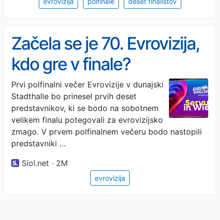
evrovizija
polfinale
deset finalistov
Začela se je 70. Evrovizija,
kdo gre v finale?
Prvi polfinalni večer Evrovizije v dunajski
Stadthalle bo prinesel prvih deset
predstavnikov, ki se bodo na sobotnem
velikem finalu potegovali za evrovizijsko
zmago. V prvem polfinalnem večeru bodo nastopili
predstavniki …
Siol.net · 2M
evrovizija