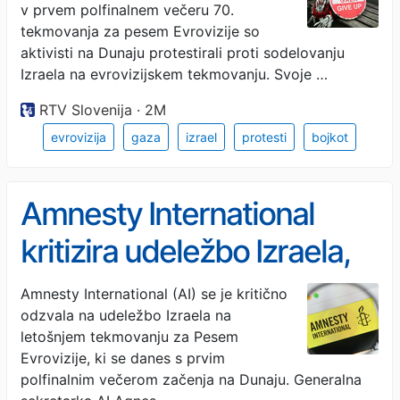
v prvem polfinalnem večeru 70.
tekmovanja za pesem Evrovizije so
aktivisti na Dunaju protestirali proti sodelovanju
Izraela na evrovizijskem tekmovanju. Svoje …
RTV Slovenija · 2M
evrovizija
gaza
izrael
protesti
bojkot
Amnesty International
kritizira udeležbo Izraela,
na Dunaju že prvi protesti
Amnesty International (AI) se je kritično
odzvala na udeležbo Izraela na
letošnjem tekmovanju za Pesem
Evrovizije, ki se danes s prvim
polfinalnim večerom začenja na Dunaju. Generalna