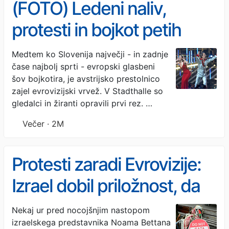
(FOTO) Ledeni naliv,
protesti in bojkot petih
držav, a na Dunaju so prvih
Medtem ko Slovenija največji - in zadnje
čase najbolj sprti - evropski glasbeni
10 finalistov Evrovizije
šov bojkotira, je avstrijsko prestolnico
2026 vendarle izbrali
zajel evrovizijski vrvež. V Stadthalle so
gledalci in žiranti opravili prvi rez. …
Večer · 2M
Protesti zaradi Evrovizije:
Izrael dobil priložnost, da
se predstavi kot mirna
Nekaj ur pred nocojšnjim nastopom
izraelskega predstavnika Noama Bettana
mavrična država