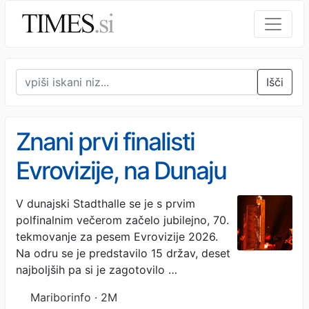
Išči
Znani prvi finalisti
Evrovizije, na Dunaju
protesti pred nastopom
V dunajski Stadthalle se je s prvim
polfinalnim večerom začelo jubilejno, 70.
predstavnika Izraela
tekmovanje za pesem Evrovizije 2026.
Na odru se je predstavilo 15 držav, deset
najboljših pa si je zagotovilo …
Mariborinfo · 2M