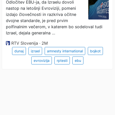
"Strahopetni" EBU izdal
Odločitev EBU-ja, da Izraelu dovoli
nastop na letošnji Evroviziji, pomeni
vrednote tekmovanja
izdajo človečnosti in razkriva očitne
dvojne standarde, je pred prvim
polfinalnim večerom, v katerem bo sodeloval tudi
Izrael, dejala generalna …
RTV Slovenija · 2M
dunaj
izrael
amnesty international
bojkot
evrovizija
rptesti
ebu