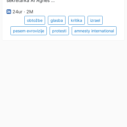
sekretarka AI Agnes …
24ur · 2M
obtožbe
glasba
kritika
izrael
pesem evrovizije
protesti
amnesty international