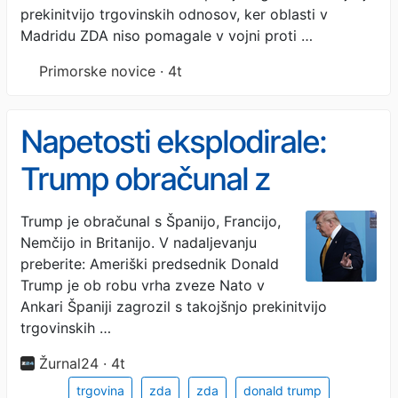
odnosov
prekinitvijo trgovinskih odnosov, ker oblasti v
Madridu ZDA niso pomagale v vojni proti …
Primorske novice · 4t
Napetosti eksplodirale:
Trump obračunal z
evropskimi državami
Trump je obračunal s Španijo, Francijo,
Nemčijo in Britanijo. V nadaljevanju
preberite: Ameriški predsednik Donald
Trump je ob robu vrha zveze Nato v
Ankari Španiji zagrozil s takojšnjo prekinitvijo
trgovinskih …
Žurnal24 · 4t
trgovina
zda
zda
donald trump