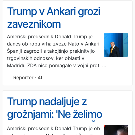
Trump v Ankari grozi
zaveznikom
Ameriški predsednik Donald Trump je
danes ob robu vrha zveze Nato v Ankari
Španiji zagrozil s takojšnjo prekinitvijo
trgovinskih odnosov, ker oblasti v
Madridu ZDA niso pomagale v vojni proti …
Reporter · 4t
Trump nadaljuje z
grožnjami: 'Ne želimo
nobene trgovine s Španijo'
Ameriški predsednik Donald Trump je ob