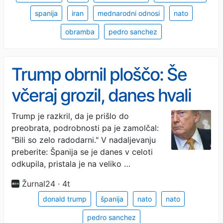
spanija
iran
mednarodni odnosi
nato
obramba
pedro sanchez
Trump obrnil ploščo: Še
včeraj grozil, danes hvali
Trump je razkril, da je prišlo do
preobrata, podrobnosti pa je zamolčal:
"Bili so zelo radodarni." V nadaljevanju
preberite: Španija se je danes v celoti
odkupila, pristala je na veliko …
Žurnal24 · 4t
donald trump
španija
nato
nato
pedro sanchez