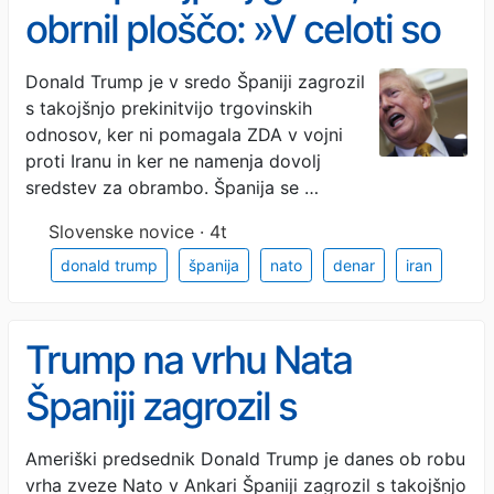
obrnil ploščo: »V celoti so
se odkupili«
Donald Trump je v sredo Španiji zagrozil
s takojšnjo prekinitvijo trgovinskih
odnosov, ker ni pomagala ZDA v vojni
proti Iranu in ker ne namenja dovolj
sredstev za obrambo. Španija se …
Slovenske novice · 4t
donald trump
španija
nato
denar
iran
Trump na vrhu Nata
Španiji zagrozil s
prekinitvijo trgovinskih
Ameriški predsednik Donald Trump je danes ob robu
vrha zveze Nato v Ankari Španiji zagrozil s takojšnjo