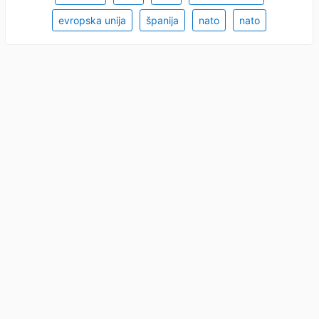
evropska unija
španija
nato
nato