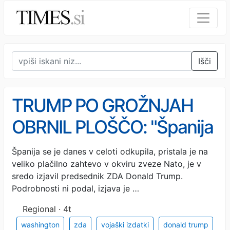
Išči
TRUMP PO GROŽNJAH
OBRNIL PLOŠČO: "Španija
se je odkupila, danes je
Španija se je danes v celoti odkupila, pristala je na
veliko plačilno zahtevo v okviru zveze Nato, je v
bila zelo radodarna"
sredo izjavil predsednik ZDA Donald Trump.
Podrobnosti ni podal, izjava je …
Regional · 4t
washington
zda
vojaški izdatki
donald trump