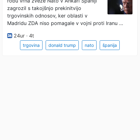
robu vrha zveze Nato v Ankari Španiji
zagrozil s takojšnjo prekinitvijo
trgovinskih odnosov, ker oblasti v
Madridu ZDA niso pomagale v vojni proti Iranu …
24ur · 4t
trgovina
donald trump
nato
španija