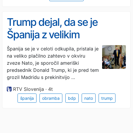
Trump dejal, da se je
Španija z velikim
prispevkom v Nato "v
Španija se je v celoti odkupila, pristala je
na veliko plačilno zahtevo v okviru
celoti odkupila"
zveze Nato, je sporočil ameriški
predsednik Donald Trump, ki je pred tem
grozil Madridu s prekinitvijo …
RTV Slovenija · 4t
španija
obramba
bdp
nato
trump