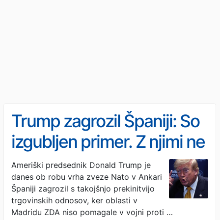
Trump zagrozil Španiji: So
izgubljen primer. Z njimi ne
želimo ničesar več.
Ameriški predsednik Donald Trump je
danes ob robu vrha zveze Nato v Ankari
Španiji zagrozil s takojšnjo prekinitvijo
trgovinskih odnosov, ker oblasti v
Madridu ZDA niso pomagale v vojni proti …