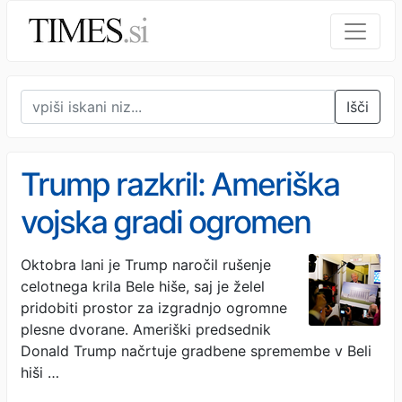
Išči
Trump razkril: Ameriška
vojska gradi ogromen
kompleks pod Belo hišo
Oktobra lani je Trump naročil rušenje
celotnega krila Bele hiše, saj je želel
pridobiti prostor za izgradnjo ogromne
plesne dvorane. Ameriški predsednik
Donald Trump načrtuje gradbene spremembe v Beli
hiši …