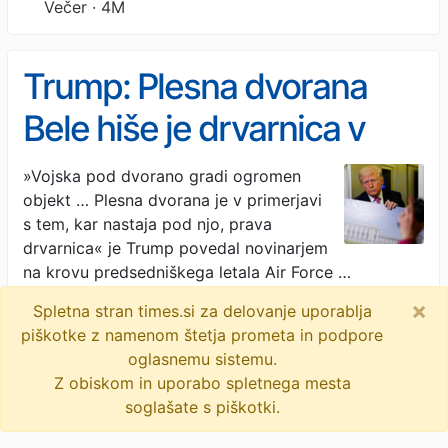
Večer · 4M
Trump: Plesna dvorana
Bele hiše je drvarnica v
primerjavi s tem, kar
»Vojska pod dvorano gradi ogromen
objekt … Plesna dvorana je v primerjavi
vojska gradi pod njo
s tem, kar nastaja pod njo, prava
drvarnica« je Trump povedal novinarjem
na krovu predsedniškega letala Air Force …
×
Spletna stran times.si za delovanje uporablja
Dnevnik · 4M
piškotke z namenom štetja prometa in podpore
plesna dvorana
bela hiša
donald trump
oglasnemu sistemu.
Z obiskom in uporabo spletnega mesta
soglašate s piškotki.
© 2009-2026
times
.si