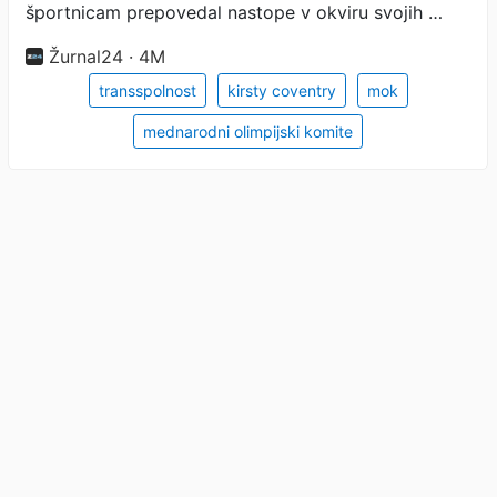
športnicam prepovedal nastope v okviru svojih …
Žurnal24 · 4M
transspolnost
kirsty coventry
mok
mednarodni olimpijski komite