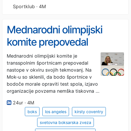
Sportklub · 4M
Mednarodni olimpijski
komite prepovedal
nastope transspolnim
Mednarodni olimpijski komite je
transspolnim športnicam prepovedal
športnicam
nastope v okviru svojih tekmovanj. Na
Mok-u so sklenili, da bodo športnice v
bodoče morale opraviti test spola, izjavo
organizacije povzema nemška tiskovna …
24ur · 4M
boks
los angeles
kirsty coventry
svetovna boksarska zveza