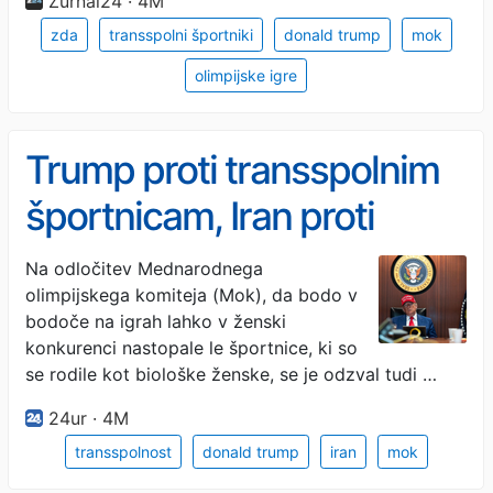
Žurnal24 · 4M
zda
transspolni športniki
donald trump
mok
olimpijske igre
Trump proti transspolnim
športnicam, Iran proti
tekmovanjem v 'sovražnih
Na odločitev Mednarodnega
olimpijskega komiteja (Mok), da bodo v
državah'
bodoče na igrah lahko v ženski
konkurenci nastopale le športnice, ki so
se rodile kot biološke ženske, se je odzval tudi …
24ur · 4M
transspolnost
donald trump
iran
mok