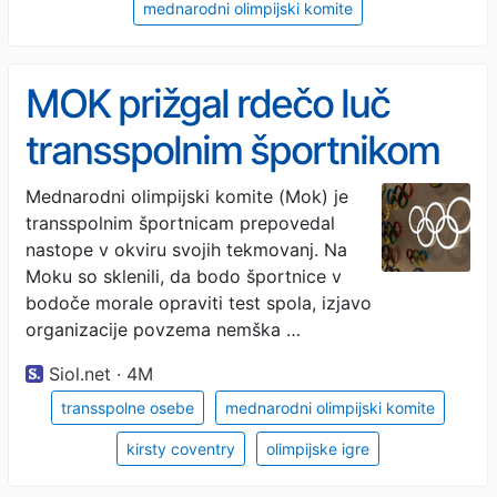
mednarodni olimpijski komite
MOK prižgal rdečo luč
transspolnim športnikom
Mednarodni olimpijski komite (Mok) je
transspolnim športnicam prepovedal
nastope v okviru svojih tekmovanj. Na
Moku so sklenili, da bodo športnice v
bodoče morale opraviti test spola, izjavo
organizacije povzema nemška …
Siol.net · 4M
transspolne osebe
mednarodni olimpijski komite
kirsty coventry
olimpijske igre