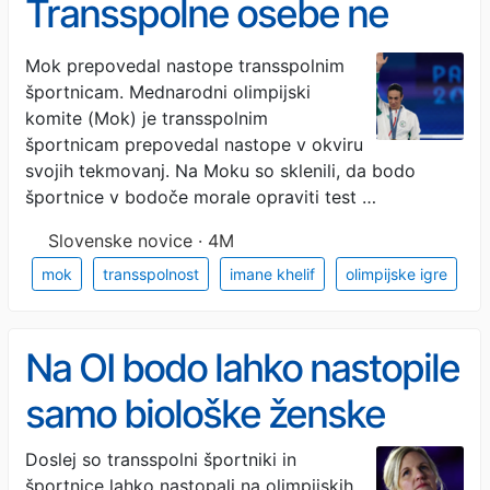
Transspolne osebe ne
smejo več nastopati na
Mok prepovedal nastope transspolnim
športnicam. Mednarodni olimpijski
olimpijskih igrah
komite (Mok) je transspolnim
športnicam prepovedal nastope v okviru
svojih tekmovanj. Na Moku so sklenili, da bodo
športnice v bodoče morale opraviti test …
Slovenske novice · 4M
mok
transspolnost
imane khelif
olimpijske igre
Na OI bodo lahko nastopile
samo biološke ženske
Doslej so transspolni športniki in
športnice lahko nastopali na olimpijskih