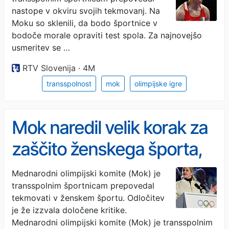
nastope v okviru svojih tekmovanj. Na
Moku so sklenili, da bodo športnice v
bodoče morale opraviti test spola. Za najnovejšo
usmeritev se …
RTV Slovenija · 4M
transspolnost
mok
olimpijske igre
Mok naredil velik korak za
zaščito ženskega športa,
vsi niso zadovoljni
Mednarodni olimpijski komite (Mok) je
transspolnim športnicam prepovedal
tekmovati v ženskem športu. Odločitev
je že izzvala določene kritike.
Mednarodni olimpijski komite (Mok) je transspolnim