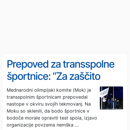
Prepoved za transspolne
športnice: “Za zaščito
ženskega športa”
Mednarodni olimpijski komite (Mok) je
transspolnim športnicam prepovedal
nastope v okviru svojih tekmovanj. Na
Moku so sklenili, da bodo športnice v
bodoče morale opraviti test spola, izjavo
organizacije povzema nemška …