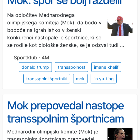
Mok: spor še bolj razdelil
športni svet
Na odločitev Mednarodnega
olimpijskega komiteja (Mok), da bodo v
bodoče na igrah lahko v ženski
konkurenci nastopale le športnice, ki so
se rodile kot biološke ženske, se je odzval tudi …
Sportklub · 4M
donald trump
transspolnost
imane khelif
transspolni športniki
mok
lin yu-ting
Mok prepovedal nastope
transspolnim športnicam
Mednarodni olimpijski komite (Mok) je
transspolnim športnicam prepovedal