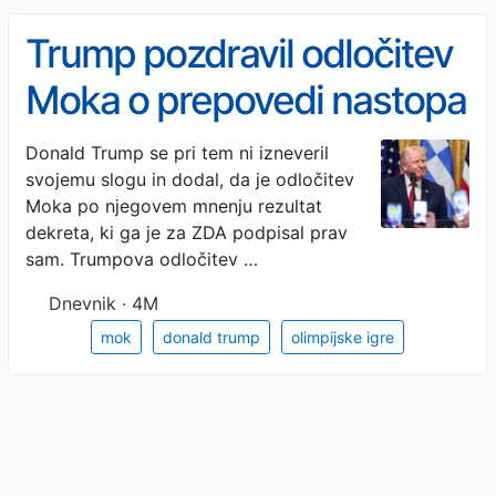
Trump pozdravil odločitev
Moka o prepovedi nastopa
transspolnim športnicam
Donald Trump se pri tem ni izneveril
svojemu slogu in dodal, da je odločitev
Moka po njegovem mnenju rezultat
dekreta, ki ga je za ZDA podpisal prav
sam. Trumpova odločitev …
Dnevnik · 4M
mok
donald trump
olimpijske igre