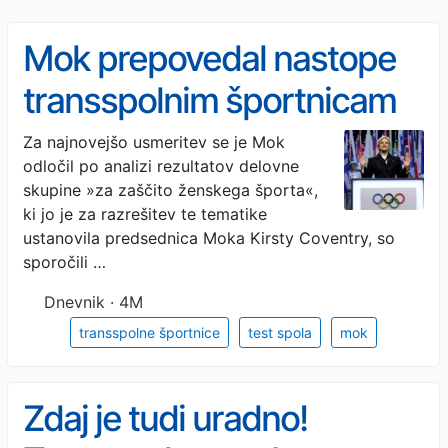
Mok prepovedal nastope
transspolnim športnicam
Za najnovejšo usmeritev se je Mok
odločil po analizi rezultatov delovne
skupine »za zaščito ženskega športa«,
ki jo je za razrešitev te tematike
ustanovila predsednica Moka Kirsty Coventry, so
sporočili …
Dnevnik · 4M
transspolne športnice
test spola
mok
Zdaj je tudi uradno!