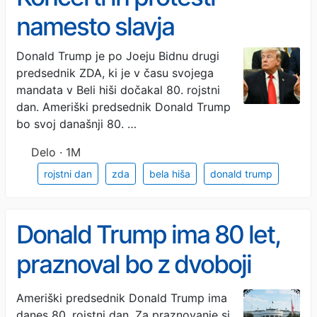
namesto slavja
Donald Trump je po Joeju Bidnu drugi
predsednik ZDA, ki je v času svojega
mandata v Beli hiši dočakal 80. rojstni
dan. Ameriški predsednik Donald Trump
bo svoj današnji 80. …
Delo · 1M
rojstni dan
zda
bela hiša
donald trump
Donald Trump ima 80 let,
praznoval bo z dvoboji
UFC pred Belo hišo
Ameriški predsednik Donald Trump ima
danes 80. rojstni dan. Za praznovanje si