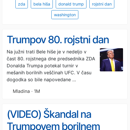
zda
bela hiša
donald trump
rojstni dan
washington
Trumpov 80. rojstni dan
Na južni trati Bele hiše je v nedeljo v
čast 80. rojstnega dne predsednika ZDA
Donalda Trumpa potekal turnir v
mešanih borilnih veščinah UFC. V času
dogodka so bile napovedane …
Mladina · 1M
(VIDEO) Škandal na
Trumpovem borilnem