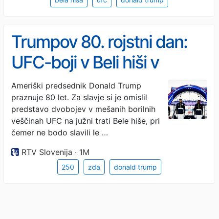
Trumpov 80. rojstni dan:
UFC-boji v Beli hiši v
znamenju ameriškega
Ameriški predsednik Donald Trump
praznuje 80 let. Za slavje si je omislil
domoljubja
predstavo dvobojev v mešanih borilnih
veščinah UFC na južni trati Bele hiše, pri
čemer ne bodo slavili le …
RTV Slovenija · 1M
250
zda
donald trump