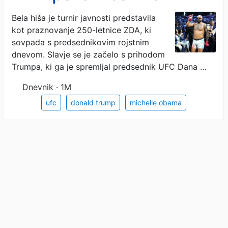
spektaklu: Michelle
Bela hiša je turnir javnosti predstavila
kot praznovanje 250-letnice ZDA, ki
Obama je moški!
sovpada s predsednikovim rojstnim
dnevom. Slavje se je začelo s prihodom
Trumpa, ki ga je spremljal predsednik UFC Dana …
Dnevnik · 1M
ufc
donald trump
michelle obama