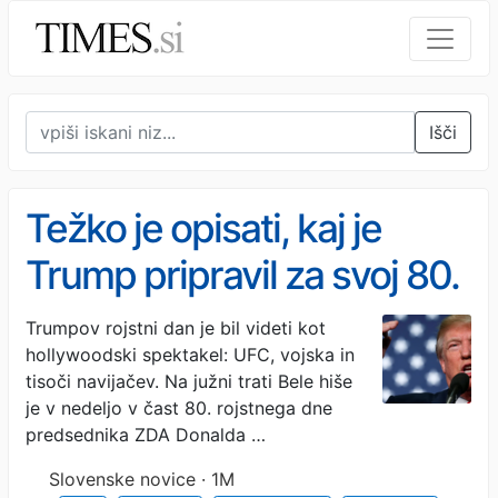
Išči
Težko je opisati, kaj je
Trump pripravil za svoj 80.
rojstni dan (FOTO)
Trumpov rojstni dan je bil videti kot
hollywoodski spektakel: UFC, vojska in
tisoči navijačev. Na južni trati Bele hiše
je v nedeljo v čast 80. rojstnega dne
predsednika ZDA Donalda …
Slovenske novice · 1M