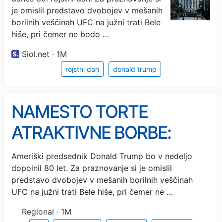
je omislil predstavo dvobojev v mešanih
borilnih veščinah UFC na južni trati Bele
hiše, pri čemer ne bodo …
Siol.net · 1M
rojstni dan
donald trump
NAMESTO TORTE
ATRAKTIVNE BORBE:
Trump si bo za 80. rojstni
Ameriški predsednik Donald Trump bo v nedeljo
dopolnil 80 let. Za praznovanje si je omislil
dan organiziral spektakel
predstavo dvobojev v mešanih borilnih veščinah
UFC
UFC na južni trati Bele hiše, pri čemer ne …
Regional · 1M