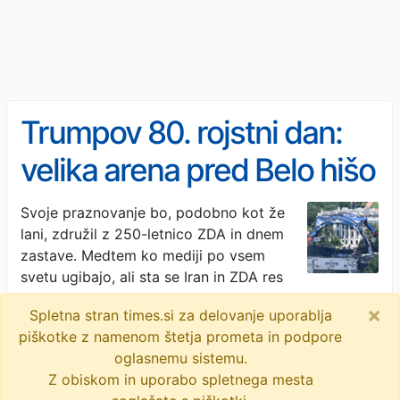
Trumpov 80. rojstni dan:
velika arena pred Belo hišo
in dvoboji UFC
Svoje praznovanje bo, podobno kot že
lani, združil z 250-letnico ZDA in dnem
zastave. Medtem ko mediji po vsem
svetu ugibajo, ali sta se Iran in ZDA res
dogovorila o …
×
Spletna stran times.si za delovanje uporablja
Delo · 1M
piškotke z namenom štetja prometa in podpore
oglasnemu sistemu.
rojstni dan
zda
bela hiša
donald trump
Z obiskom in uporabo spletnega mesta