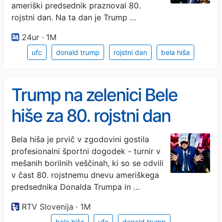
ameriški predsednik praznoval 80.
rojstni dan. Na ta dan je Trump …
24ur · 1M
ufc
donald trump
rojstni dan
bela hiša
Trump na zelenici Bele
hiše za 80. rojstni dan
gostil boje v mešanih
Bela hiša je prvič v zgodovini gostila
profesionalni športni dogodek - turnir v
borilnih veščinah
mešanih borilnih veščinah, ki so se odvili
v čast 80. rojstnemu dnevu ameriškega
predsednika Donalda Trumpa in …
RTV Slovenija · 1M
bela hiša
ufc
donald trump