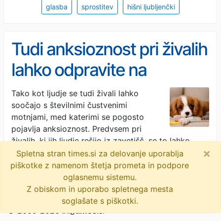
glasba
sprostitev
hišni ljubljenčki
Tudi anksioznost pri živalih
lahko odpravite na
povsem naraven način
Tako kot ljudje se tudi živali lahko
soočajo s številnimi čustvenimi
motnjami, med katerimi se pogosto
pojavlja anksioznost. Predvsem pri
živalih, ki jih ljudje rešijo iz zavetišč, se to lahko …
×
Spletna stran times.si za delovanje uporablja
Dnevnik · 1M
piškotke z namenom štetja prometa in podpore
glasba
sprostitev
hišni ljubljenčki
oglasnemu sistemu.
Z obiskom in uporabo spletnega mesta
soglašate s piškotki.
© 2009-2026
times
.si