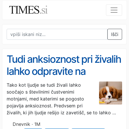
Išči
Tudi anksioznost pri živalih
lahko odpravite na
povsem naravni način
Tako kot ljudje se tudi živali lahko
soočajo s številnimi čustvenimi
motnjami, med katerimi se pogosto
pojavlja anksioznost. Predvsem pri
živalih, ki jih ljudje rešijo iz zavetišč, se to lahko …
Dnevnik · 1M