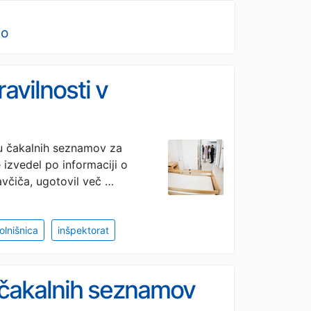
no
avilnosti v
du čakalnih seznamov za
 izvedel po informaciji o
avčiča, ugotovil več …
olnišnica
inšpektorat
 čakalnih seznamov