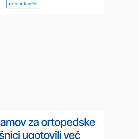
a
gregor kavčič
znamov za ortopedske
nici ugotovili več