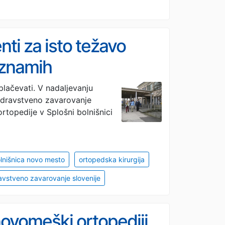
nti za isto težavo
eznamih
lačevati. V nadaljevanju
dravstveno zavarovanje
rtopedije v Splošni bolnišnici
lnišnica novo mesto
ortopedska kirurgija
vstveno zavarovanje slovenije
ovomeški ortopediji