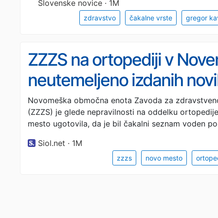
Slovenske novice · 1M
zdravstvo
čakalne vrste
gregor ka
ZZZS na ortopediji v Nove
neutemeljeno izdanih novi
Novomeška območna enota Zavoda za zdravstveno 
(ZZZS) je glede nepravilnosti na oddelku ortopedije
mesto ugotovila, da je bil čakalni seznam voden po
Siol.net · 1M
zzzs
novo mesto
ortope