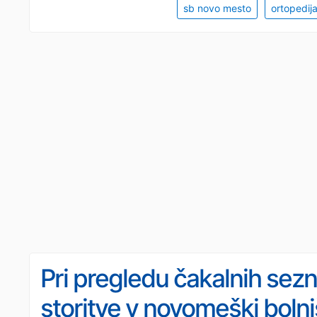
sb novo mesto
ortopedij
Pri pregledu čakalnih se
storitve v novomeški bolniš