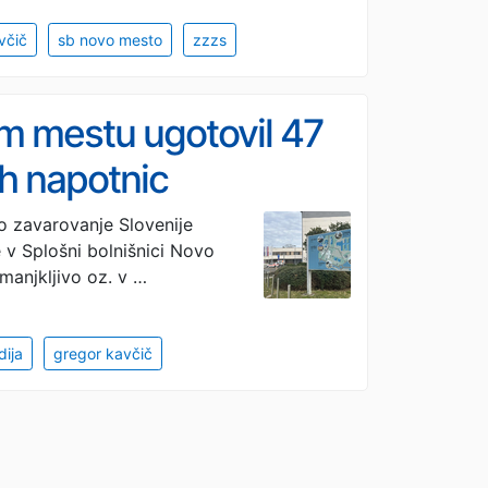
včič
sb novo mesto
zzzs
m mestu ugotovil 47
h napotnic
zavarovanje Slovenije
 v Splošni bolnišnici Novo
manjkljivo oz. v …
dija
gregor kavčič