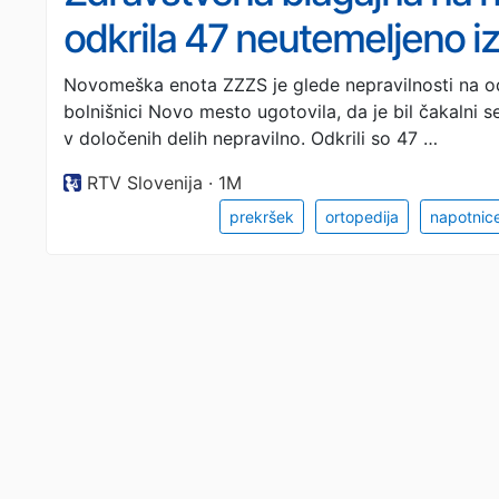
odkrila 47 neutemeljeno i
Novomeška enota ZZZS je glede nepravilnosti na od
bolnišnici Novo mesto ugotovila, da je bil čakalni
v določenih delih nepravilno. Odkrili so 47 …
RTV Slovenija · 1M
prekršek
ortopedija
napotnic