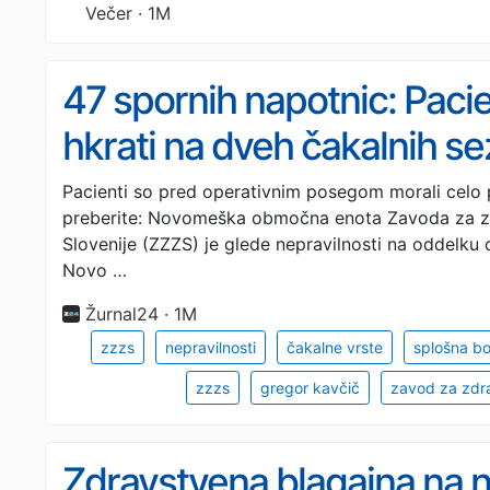
Večer · 1M
47 spornih napotnic: Pacie
hkrati na dveh čakalnih s
Pacienti so pred operativnim posegom morali celo p
preberite: Novomeška območna enota Zavoda za z
Slovenije (ZZZS) je glede nepravilnosti na oddelku o
Novo …
Žurnal24 · 1M
zzzs
nepravilnosti
čakalne vrste
splošna bo
zzzs
gregor kavčič
zavod za zdra
Zdravstvena blagajna na n