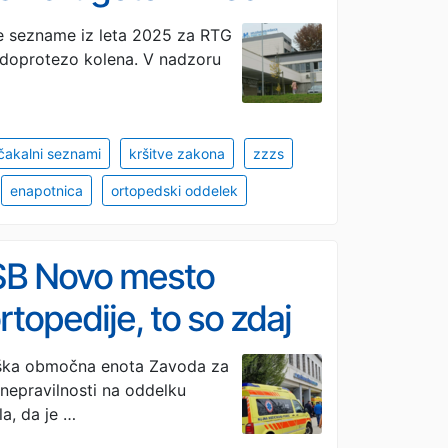
ne sezname iz leta 2025 za RTG
ndoprotezo kolena. V nadzoru
čakalni seznami
kršitve zakona
zzzs
enapotnica
ortopedski oddelek
 SB Novo mesto
rtopedije, to so zdaj
ška območna enota Zavoda za
nepravilnosti na oddelku
a, da je …