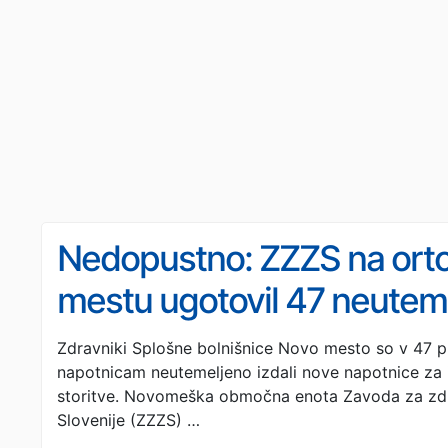
Nedopustno: ZZZS na orto
mestu ugotovil 47 neuteme
napotnic
Zdravniki Splošne bolnišnice Novo mesto so v 47 pr
napotnicam neutemeljeno izdali nove napotnice za 
storitve. Novomeška območna enota Zavoda za zd
Slovenije (ZZZS) …