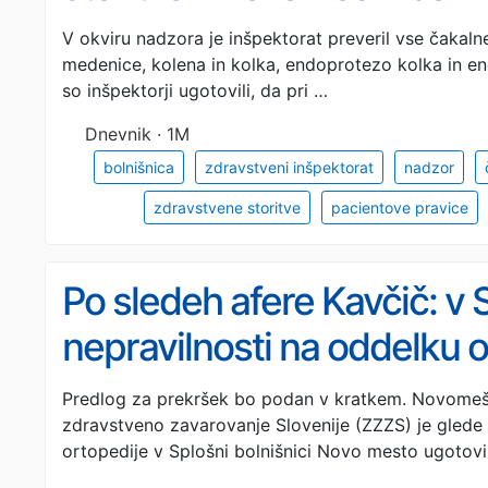
neskladnosti
V okviru nadzora je inšpektorat preveril vse čakal
medenice, kolena in kolka, endoprotezo kolka in e
so inšpektorji ugotovili, da pri …
Dnevnik · 1M
bolnišnica
zdravstveni inšpektorat
nadzor
zdravstvene storitve
pacientove pravice
Po sledeh afere Kavčič: v
nepravilnosti na oddelku o
ugotovili glede napotnic
Predlog za prekršek bo podan v kratkem. Novome
zdravstveno zavarovanje Slovenije (ZZZS) je glede 
ortopedije v Splošni bolnišnici Novo mesto ugotovil