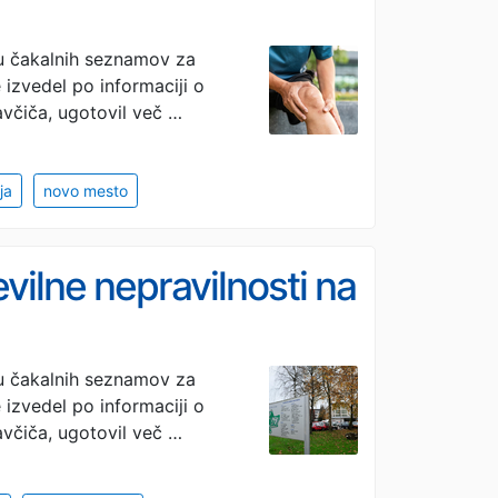
du čakalnih seznamov za
 izvedel po informaciji o
avčiča, ugotovil več …
ja
novo mesto
evilne nepravilnosti na
du čakalnih seznamov za
 izvedel po informaciji o
avčiča, ugotovil več …