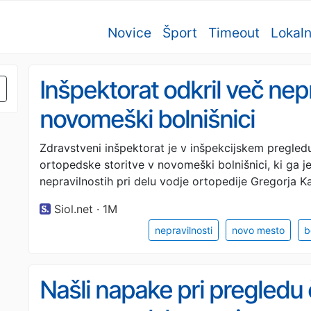
Novice
Šport
Timeout
Lokal
Inšpektorat odkril več nepr
novomeški bolnišnici
Zdravstveni inšpektorat je v inšpekcijskem pregle
ortopedske storitve v novomeški bolnišnici, ki ga je
nepravilnostih pri delu vodje ortopedije Gregorja K
Siol.net · 1M
nepravilnosti
novo mesto
b
Našli napake pri pregledu