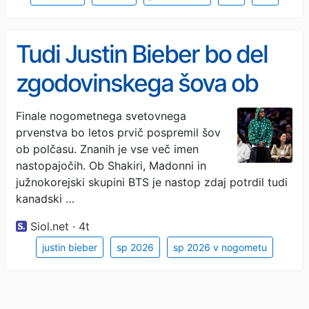
Tudi Justin Bieber bo del
zgodovinskega šova ob
polčasu finala SP
Finale nogometnega svetovnega
prvenstva bo letos prvič pospremil šov
ob polčasu. Znanih je vse več imen
nastopajočih. Ob Shakiri, Madonni in
južnokorejski skupini BTS je nastop zdaj potrdil tudi
kanadski …
Siol.net · 4t
justin bieber
sp 2026
sp 2026 v nogometu