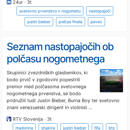
24ur · 3t
svetovno prvenstvo v nogometu
nastopajoči
justin bieber
polčas finala
pevec
Seznam nastopajočih ob
polčasu nogometnega
finala se širi: med njimi tudi
Skupinici zvezdniških glasbenikov, ki
bodo prvič v zgodovini popestrili
Justin Bieber
premor med polčasoma svetovnega
nogometnega prvenstva, se bodo
pridružili tudi Justin Bieber, Burna Boy ter svetovno
znani venezuelski dirigent in violinist …
RTV Slovenija · 3t
madonna
shakira
justin bieber
fifa
bts