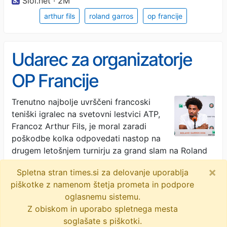
Siol.net · 2M
arthur fils
roland garros
op francije
Udarec za organizatorje
OP Francije
Trenutno najbolje uvrščeni francoski
teniški igralec na svetovni lestvici ATP,
Francoz Arthur Fils, je moral zaradi
poškodbe kolka odpovedati nastop na
drugem letošnjem turnirju za grand slam na Roland
Garrosu …
×
Spletna stran times.si za delovanje uporablja
Sportklub · 2M
piškotke z namenom štetja prometa in podpore
oglasnemu sistemu.
arthur fils
op francije
Z obiskom in uporabo spletnega mesta
soglašate s piškotki.