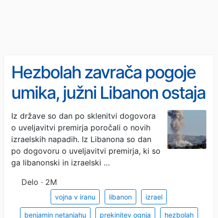
Hezbolah zavrača pogoje
umika, južni Libanon ostaja
bojno polje
Iz države so dan po sklenitvi dogovora
o uveljavitvi premirja poročali o novih
izraelskih napadih. Iz Libanona so dan
po dogovoru o uveljavitvi premirja, ki so
ga libanonski in izraelski …
Delo · 2M
vojna v iranu
libanon
izrael
benjamin netanjahu
prekinitev ognja
hezbolah