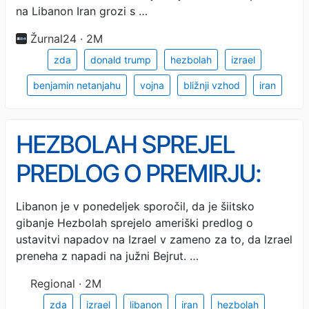
na Libanon Iran grozi s …
Žurnal24 · 2M
zda
donald trump
hezbolah
izrael
benjamin netanjahu
vojna
bližnji vzhod
iran
HEZBOLAH SPREJEL
PREDLOG O PREMIRJU:
Napadi z Izraelom se kljub
Libanon je v ponedeljek sporočil, da je šiitsko
gibanje Hezbolah sprejelo ameriški predlog o
temu nadaljujejo
ustavitvi napadov na Izrael v zameno za to, da Izrael
preneha z napadi na južni Bejrut. …
Regional · 2M
zda
izrael
libanon
iran
hezbolah