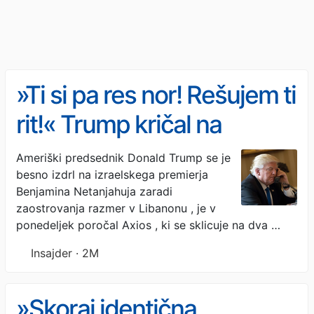
»Ti si pa res nor! Rešujem ti
rit!« Trump kričal na
Netanjahuja, ker mu je ta
Ameriški predsednik Donald Trump se je
besno izdrl na izraelskega premierja
prekinil pogajanja z Iranom
Benjamina Netanjahuja zaradi
zaostrovanja razmer v Libanonu , je v
ponedeljek poročal Axios , ki se sklicuje na dva …
Insajder · 2M
»Skoraj identična