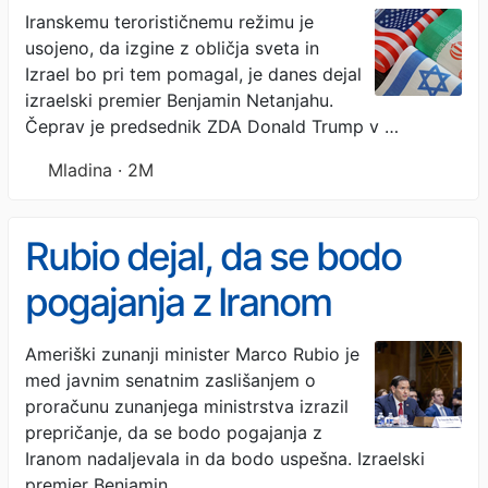
obličja sveta«
Iranskemu terorističnemu režimu je
usojeno, da izgine z obličja sveta in
Izrael bo pri tem pomagal, je danes dejal
izraelski premier Benjamin Netanjahu.
Čeprav je predsednik ZDA Donald Trump v …
Mladina · 2M
Rubio dejal, da se bodo
pogajanja z Iranom
nadaljevala. Netanjahu
Ameriški zunanji minister Marco Rubio je
med javnim senatnim zaslišanjem o
medtem grozi Teheranu.
proračunu zunanjega ministrstva izrazil
prepričanje, da se bodo pogajanja z
Iranom nadaljevala in da bodo uspešna. Izraelski
premier Benjamin …