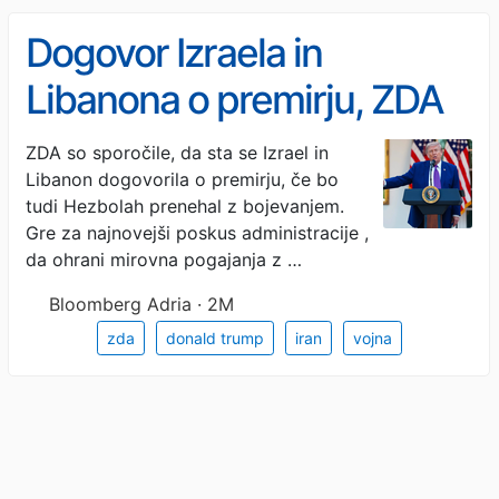
Dogovor Izraela in
Libanona o premirju, ZDA
in Iran si izmenjujeta
ZDA so sporočile, da sta se Izrael in
Libanon dogovorila o premirju, če bo
napade
tudi Hezbolah prenehal z bojevanjem.
Gre za najnovejši poskus administracije ,
da ohrani mirovna pogajanja z …
Bloomberg Adria · 2M
zda
donald trump
iran
vojna