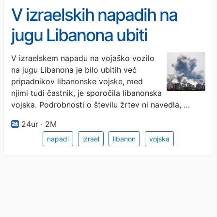
V izraelskih napadih na
jugu Libanona ubiti
pripadniki libanonske
V izraelskem napadu na vojaško vozilo
na jugu Libanona je bilo ubitih več
vojske
pripadnikov libanonske vojske, med
njimi tudi častnik, je sporočila libanonska
vojska. Podrobnosti o številu žrtev ni navedla, …
24ur · 2M
napadi
izrael
libanon
vojska