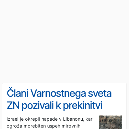
Člani Varnostnega sveta
ZN pozivali k prekinitvi
vojne v Libanonu
Izrael je okrepil napade v Libanonu, kar
ogroža morebiten uspeh mirovnih