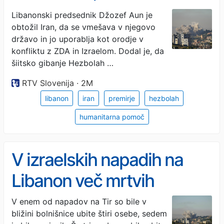
v Libanon
Libanonski predsednik Džozef Aun je
obtožil Iran, da se vmešava v njegovo
državo in jo uporablja kot orodje v
konfliktu z ZDA in Izraelom. Dodal je, da
šiitsko gibanje Hezbolah …
RTV Slovenija · 2M
libanon
iran
premirje
hezbolah
humanitarna pomoč
V izraelskih napadih na
Libanon več mrtvih
V enem od napadov na Tir so bile v
bližini bolnišnice ubite štiri osebe, sedem