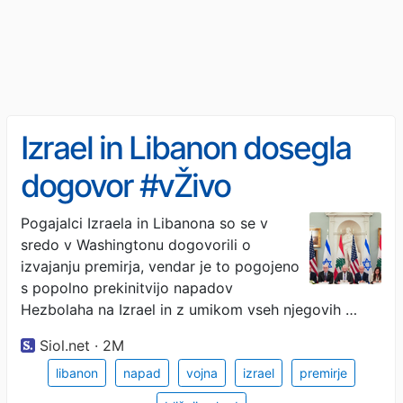
Izrael in Libanon dosegla
dogovor #vŽivo
Pogajalci Izraela in Libanona so se v
sredo v Washingtonu dogovorili o
izvajanju premirja, vendar je to pogojeno
s popolno prekinitvijo napadov
Hezbolaha na Izrael in z umikom vseh njegovih …
Siol.net · 2M
libanon
napad
vojna
izrael
premirje