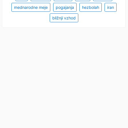
mednarodne meje
pogajanja
hezbolah
iran
bližnji vzhod