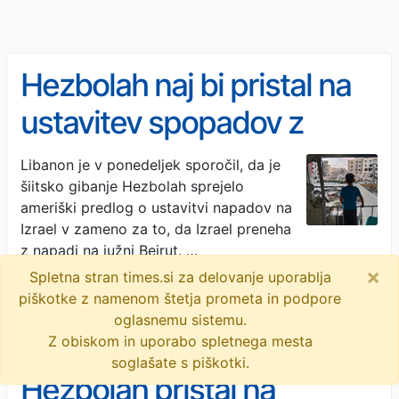
Hezbolah naj bi pristal na
ustavitev spopadov z
Izraelom, ti se kljub temu
Libanon je v ponedeljek sporočil, da je
šiitsko gibanje Hezbolah sprejelo
nadaljujejo
ameriški predlog o ustavitvi napadov na
Izrael v zameno za to, da Izrael preneha
z napadi na južni Bejrut. …
×
Spletna stran times.si za delovanje uporablja
RTV Slovenija · 2M
piškotke z namenom štetja prometa in podpore
libanon
izrael
premirje
hezbolah
spopadi
oglasnemu sistemu.
Z obiskom in uporabo spletnega mesta
soglašate s piškotki.
Hezbolah pristal na