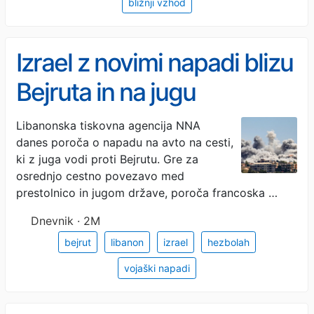
bližnji vzhod
Izrael z novimi napadi blizu
Bejruta in na jugu
Libanona, umrlo najmanj
Libanonska tiskovna agencija NNA
danes poroča o napadu na avto na cesti,
šest ljudi
ki z juga vodi proti Bejrutu. Gre za
osrednjo cestno povezavo med
prestolnico in jugom države, poroča francoska …
Dnevnik · 2M
bejrut
libanon
izrael
hezbolah
vojaški napadi