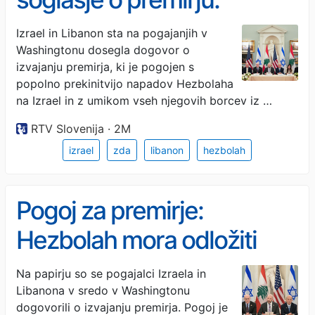
Hezbolah mora ustaviti
Izrael in Libanon sta na pogajanjih v
Washingtonu dosegla dogovor o
napade.
izvajanju premirja, ki je pogojen s
popolno prekinitvijo napadov Hezbolaha
na Izrael in z umikom vseh njegovih borcev iz …
RTV Slovenija · 2M
izrael
zda
libanon
hezbolah
Pogoj za premirje:
Hezbolah mora odložiti
orožje
Na papirju so se pogajalci Izraela in
Libanona v sredo v Washingtonu
dogovorili o izvajanju premirja. Pogoj je