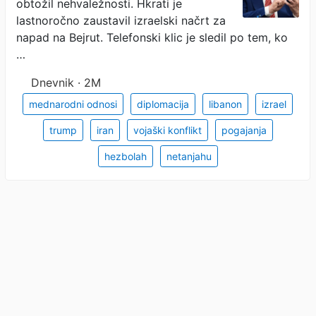
obtožil nehvaležnosti. Hkrati je
lastnoročno zaustavil izraelski načrt za
napad na Bejrut. Telefonski klic je sledil po tem, ko
…
Dnevnik · 2M
mednarodni odnosi
diplomacija
libanon
izrael
trump
iran
vojaški konflikt
pogajanja
hezbolah
netanjahu