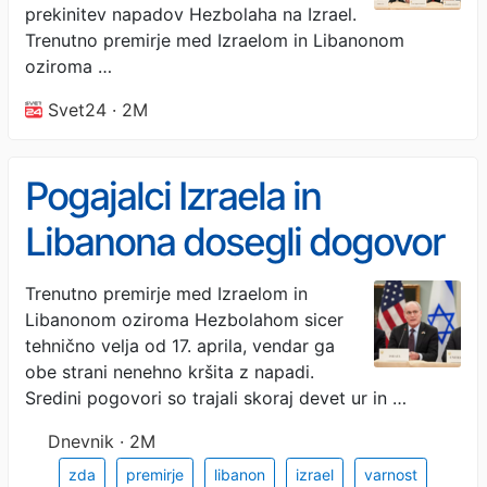
prekinitev napadov Hezbolaha na Izrael.
Trenutno premirje med Izraelom in Libanonom
oziroma …
Svet24 · 2M
Pogajalci Izraela in
Libanona dosegli dogovor
o izvajanju premirja
Trenutno premirje med Izraelom in
Libanonom oziroma Hezbolahom sicer
tehnično velja od 17. aprila, vendar ga
obe strani nenehno kršita z napadi.
Sredini pogovori so trajali skoraj devet ur in …
Dnevnik · 2M
zda
premirje
libanon
izrael
varnost