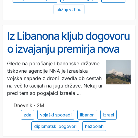
bližnji vzhod
Iz Libanona kljub dogovoru
o izvajanju premirja nova
poročila o napadih
Glede na poročanje libanonske državne
tiskovne agencije NNA je izraelska
vojska napade z droni izvedla ob cestah
na več lokacijah na jugu države. Nekaj ur
pred tem so pogajalci Izraela …
Dnevnik · 2M
zda
vojaški spopadi
libanon
izrael
diplomatski pogovori
hezbolah