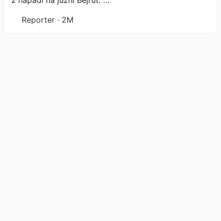
z napadi na južni Bejrut. …
Reporter · 2M