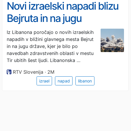
Novi izraelski napadi blizu
Bejruta in na jugu
Libanona. Ubitih šest ljudi.
Iz Libanona poročajo o novih izraelskih
napadih v bližini glavnega mesta Bejrut
in na jugu države, kjer je bilo po
navedbah zdravstvenih oblasti v mestu
Tir ubitih šest ljudi. Libanonska …
RTV Slovenija · 2M
izrael
napad
libanon