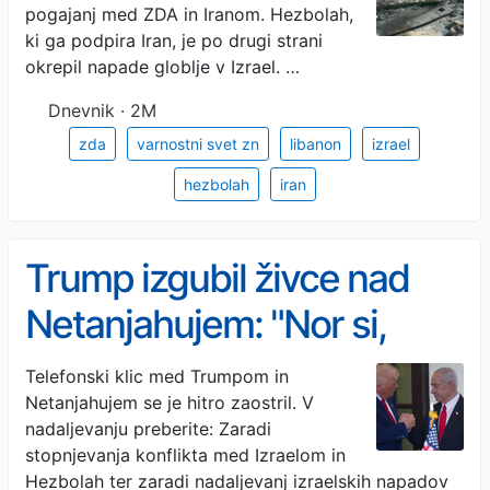
pogajanj med ZDA in Iranom. Hezbolah,
ki ga podpira Iran, je po drugi strani
okrepil napade globlje v Izrael. …
Dnevnik · 2M
zda
varnostni svet zn
libanon
izrael
hezbolah
iran
Trump izgubil živce nad
Netanjahujem: "Nor si,
brez mene bi bil v zaporu!"
Telefonski klic med Trumpom in
Netanjahujem se je hitro zaostril. V
nadaljevanju preberite: Zaradi
stopnjevanja konflikta med Izraelom in
Hezbolah ter zaradi nadaljevanj izraelskih napadov