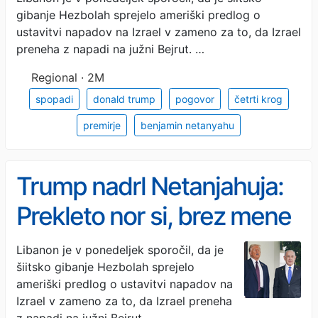
gibanje Hezbolah sprejelo ameriški predlog o
Netanjahuju očital
ustavitvi napadov na Izrael v zameno za to, da Izrael
nehvaležnost
preneha z napadi na južni Bejrut. …
Regional · 2M
spopadi
donald trump
pogovor
četrti krog
premirje
benjamin netanyahu
Trump nadrl Netanjahuja:
Prekleto nor si, brez mene
bi bil v zaporu!
Libanon je v ponedeljek sporočil, da je
šiitsko gibanje Hezbolah sprejelo
ameriški predlog o ustavitvi napadov na
Izrael v zameno za to, da Izrael preneha