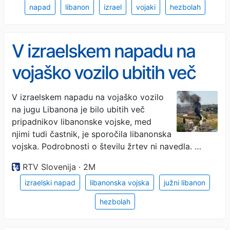
napad
libanon
izrael
vojaki
hezbolah
V izraelskem napadu na
vojaško vozilo ubitih več
libanonskih vojakov
V izraelskem napadu na vojaško vozilo
na jugu Libanona je bilo ubitih več
pripadnikov libanonske vojske, med
njimi tudi častnik, je sporočila libanonska
vojska. Podrobnosti o številu žrtev ni navedla. …
RTV Slovenija · 2M
izraelski napad
libanonska vojska
južni libanon
hezbolah