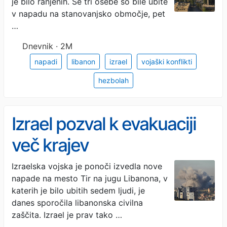
je bilo ranjenih. Še tri osebe so bile ubite
v napadu na stanovanjsko območje, pet
…
Dnevnik · 2M
napadi
libanon
izrael
vojaški konflikti
hezbolah
Izrael pozval k evakuaciji
več krajev
Izraelska vojska je ponoči izvedla nove
napade na mesto Tir na jugu Libanona, v
katerih je bilo ubitih sedem ljudi, je
danes sporočila libanonska civilna
zaščita. Izrael je prav tako …