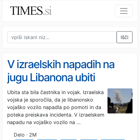
Išči
V izraelskih napadih na
jugu Libanona ubiti
pripadniki libanonske
Ubita sta bila častnika in vojak. Izraelska
vojska je sporočila, da je libanonsko
vojske
vojaško vozilo napadla po pomoti in da
poteka preiskava incidenta. V izraelskem
napadu na vojaško vozilo na …
Delo · 2M