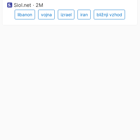
Siol.net · 2M
libanon
vojna
izrael
iran
bližnji vzhod