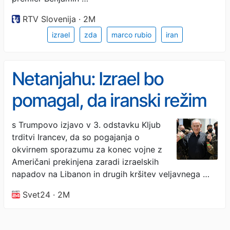
RTV Slovenija · 2M
izrael
zda
marco rubio
iran
Netanjahu: Izrael bo
pomagal, da iranski režim
izgine z obličja sveta
s Trumpovo izjavo v 3. odstavku Kljub
trditvi Irancev, da so pogajanja o
okvirnem sporazumu za konec vojne z
Američani prekinjena zaradi izraelskih
napadov na Libanon in drugih kršitev veljavnega …
Svet24 · 2M