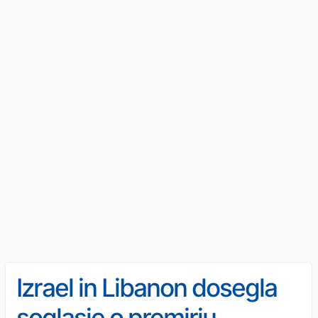
Izrael in Libanon dosegla
soglasje o premirju.