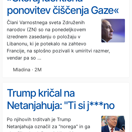
ponovitev čiščenja Gaze«
Člani Varnostnega sveta Združenih
narodov (ZN) so na ponedeljkovem
izrednem zasedanju o položaju v
Libanonu, ki je potekalo na zahtevo
Francije, na splošno pozivali k umiritvi razmer,
vendar pa so …
Mladina · 2M
Trump kričal na
Netanjahuja: "Ti si j***no
nor, vsi te sovražijo"
Po njihovih trditvah je Trump
Netanjahuja označil za "norega" in ga