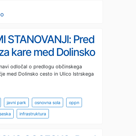
no
I STANOVANJI: Pred
 za kare med Dolinsko
navi odločal o predlogu občinskega
 med Dolinsko cesto in Ulico Istrskega
javni park
osnovna sola
oppn
oseska
infrastruktura