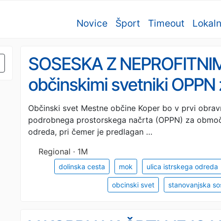
Novice
Šport
Timeout
Lokal
SOSESKA Z NEPROFITNIM
občinskimi svetniki OPPN
in Ulico Istrskega odreda
Občinski svet Mestne občine Koper bo v prvi obrav
podrobnega prostorskega načrta (OPPN) za območje
odreda, pri čemer je predlagan …
Regional · 1M
dolinska cesta
mok
ulica istrskega odreda
obcinski svet
stanovanjska s