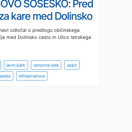
OVO SOSESKO: Pred
 za kare med Dolinsko
navi odločal o predlogu občinskega
 med Dolinsko cesto in Ulico Istrskega
javni park
osnovna sola
oppn
oseska
infrastruktura