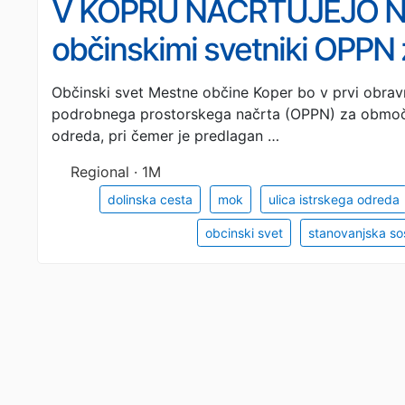
V KOPRU NAČRTUJEJO N
občinskimi svetniki OPPN
in Ulico Istrskega odreda
Občinski svet Mestne občine Koper bo v prvi obrav
podrobnega prostorskega načrta (OPPN) za območje
odreda, pri čemer je predlagan …
Regional · 1M
dolinska cesta
mok
ulica istrskega odreda
obcinski svet
stanovanjska s