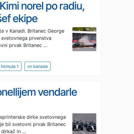
imi norel po radiu,
šef ekipe
ta v Kanadi. Britanec George
e svetovnega prvenstva
ovni prvak Britanec …
formula 1
vn kanade
nellijem vendarle
sprinterske dirke svetovnega
e bil svetovni prvak Britanec
 dirkač in …