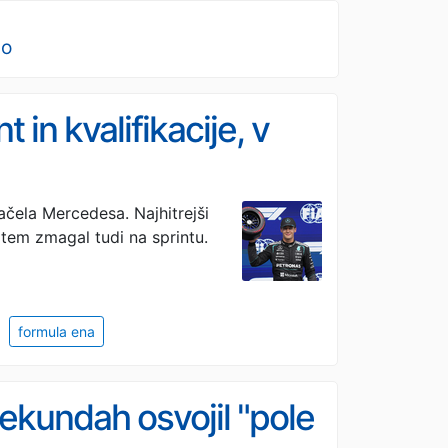
no
 in kvalifikacije, v
čela Mercedesa. Najhitrejši
edtem zmagal tudi na sprintu.
formula ena
ekundah osvojil "pole