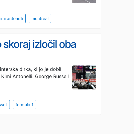
imi antonelli
montreal
 skoraj izločil oba
terska dirka, ki jo je dobil
 Kimi Antonelli. George Russell
sell
formula 1