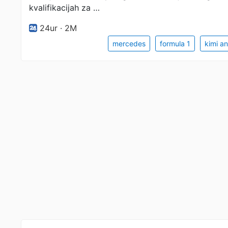
kvalifikacijah za …
24ur · 2M
mercedes
formula 1
kimi an