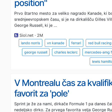
position"
Prvo štartno mesto za veliko nagrado Kanade, ki bo
srednjeevropskem času, si je na dirkališču Gilles Vi
George Russell, ki je …
Siol.net · 2M
lando norris
vn kanade
ferrari
red bull racing
george russell
charles leclerc
mercedes-amg f
lewis hamilt
V Montrealu čas za kvalifik
favorit za 'pole'
Sprint je že za nami, dirkače Formule 1 pa danes čak
nedeljsko dirko. Za prvega favorita velja George Russ