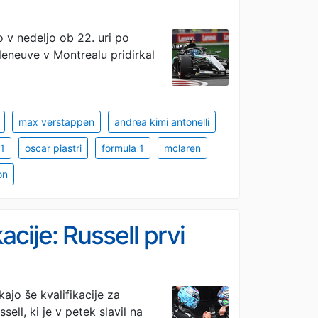
 v nedeljo ob 22. uri po
lleneuve v Montrealu pridirkal
max verstappen
andrea kimi antonelli
1
oscar piastri
formula 1
mclaren
on
acije: Russell prvi
ajo še kvalifikacije za
ell, ki je v petek slavil na