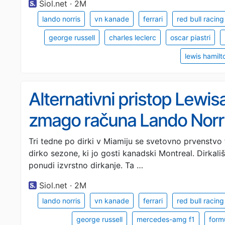
Siol.net · 2M
lando norris
vn kanade
ferrari
red bull racing
george russell
charles leclerc
oscar piastri
lewis hamilt
Alternativni pristop Lewis
zmago računa Lando Norr
Tri tedne po dirki v Miamiju se svetovno prvenstvo 
dirko sezone, ki jo gosti kanadski Montreal. Dirkali
ponudi izvrstno dirkanje. Ta …
Siol.net · 2M
lando norris
vn kanade
ferrari
red bull racing
george russell
mercedes-amg f1
form