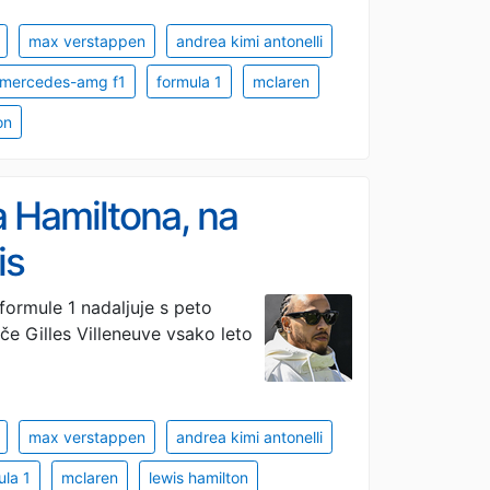
max verstappen
andrea kimi antonelli
mercedes-amg f1
formula 1
mclaren
on
a Hamiltona, na
is
formule 1 nadaljuje s peto
šče Gilles Villeneuve vsako leto
max verstappen
andrea kimi antonelli
ula 1
mclaren
lewis hamilton