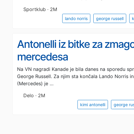
Sportklub · 2M
lando norris
george russell
k
Antonelli iz bitke za zmago
mercedesa
Na VN nagradi Kanade je bila danes na sporedu sprin
George Russell. Za njim sta končala Lando Norris in
(Mercedes) je …
Delo · 2M
kimi antonelli
george rus