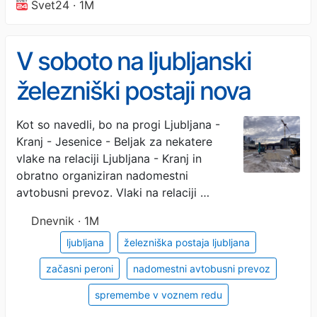
Svet24 · 1M
V soboto na ljubljanski
železniški postaji nova
delna zapora
Kot so navedli, bo na progi Ljubljana -
Kranj - Jesenice - Beljak za nekatere
vlake na relaciji Ljubljana - Kranj in
obratno organiziran nadomestni
avtobusni prevoz. Vlaki na relaciji …
Dnevnik · 1M
ljubljana
železniška postaja ljubljana
začasni peroni
nadomestni avtobusni prevoz
spremembe v voznem redu