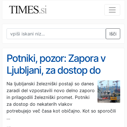
Išči
Potniki, pozor: Zapora v
Ljubljani, za dostop do
vlakov potrebnega več
Na ljubljanski železniški postaji so danes
zaradi del vzpostavili novo delno zaporo
časa
in prilagodili železniški promet. Potniki
za dostop do nekaterih vlakov
potrebujejo več časa kot običajno. Kot so sporočili
…