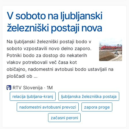
V soboto na ljubljanski
železniški postaji nova
delna zapora
Na ljubljanski železniški postaji bodo v
soboto vzpostavili novo delno zaporo.
Potniki bodo za dostop do nekaterih
vlakov potrebovali več časa kot
običajno, nadomestni avtobusi bodo ustavljali na
ploščadi ob …
RTV Slovenija · 1M
relacija ljubljana-kranj
ljubljanska železniška postaja
nadomestni avtobusni prevozi
zapora proge
začasni peroni