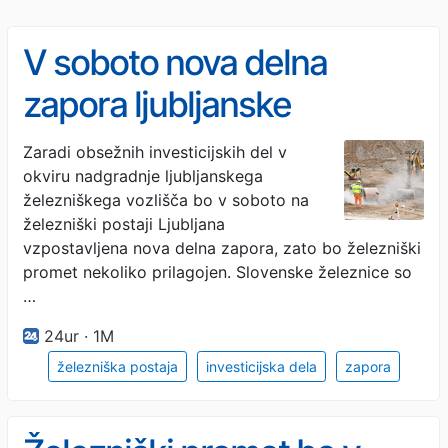
V soboto nova delna
zapora ljubljanske
železniške postaje. Kaj bo
Zaradi obsežnih investicijskih del v
okviru nadgradnje ljubljanskega
drugače?
železniškega vozlišča bo v soboto na
železniški postaji Ljubljana
vzpostavljena nova delna zapora, zato bo železniški
promet nekoliko prilagojen. Slovenske železnice so
…
24ur · 1M
železniška postaja
investicijska dela
zapora