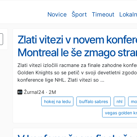
Novice
Šport
Timeout
Lokal
Zlati vitezi v novem konfe
Montreal le še zmago stra
Zlati vitezi izločili racmane za finale zahodne kon
Golden Knights so se petič v svoji devetletni zgodov
konference lige NHL. Zlati vitezi so …
Žurnal24 · 2M
hokej na ledu
buffalo sabres
nhl
mo
vegas golden k