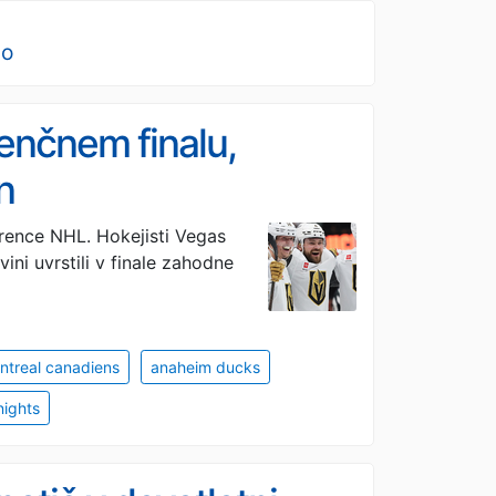
no
renčnem finalu,
n
ference NHL. Hokejisti Vegas
ini uvrstili v finale zahodne
ntreal canadiens
anaheim ducks
nights