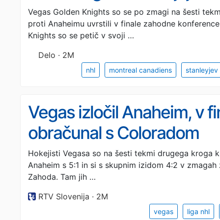
Vegas Golden Knights so se po zmagi na šesti tek
proti Anaheimu uvrstili v finale zahodne konferenc
Knights so se petič v svoji …
Delo · 2M
nhl
montreal canadiens
stanleyjev
Vegas izločil Anaheim, v f
obračunal s Coloradom
Hokejisti Vegasa so na šesti tekmi drugega kroga 
Anaheim s 5:1 in si s skupnim izidom 4:2 v zmagah z
Zahoda. Tam jih …
RTV Slovenija · 2M
vegas
liga nhl