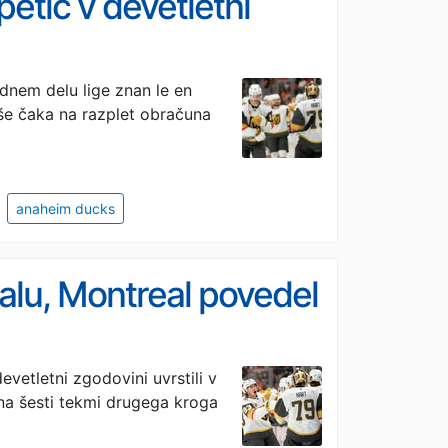
etič v devetletni
dnem delu lige znan le en
o še čaka na razplet obračuna
anaheim ducks
alu, Montreal povedel
evetletni zgodovini uvrstili v
 na šesti tekmi drugega kroga