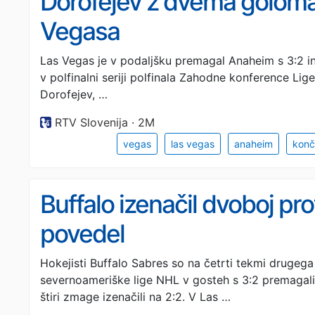
Dorofejev z dvema goloma 
Vegasa
Las Vegas je v podaljšku premagal Anaheim s 3:2 in 
v polfinalni seriji polfinala Zahodne konference Lig
Dorofejev, …
RTV Slovenija · 2M
vegas
las vegas
anaheim
konč
Buffalo izenačil dvoboj pr
povedel
Hokejisti Buffalo Sabres so na četrti tekmi drugeg
severnoameriške lige NHL v gosteh s 3:2 premagali
štiri zmage izenačili na 2:2. V Las …