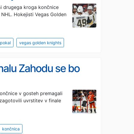
mi drugega kroga končnice
e NHL. Hokejisti Vegas Golden
 pokal
vegas golden knights
inalu Zahodu se bo
končnice v gosteh premagali
agotovili uvrstitev v finale
končnica