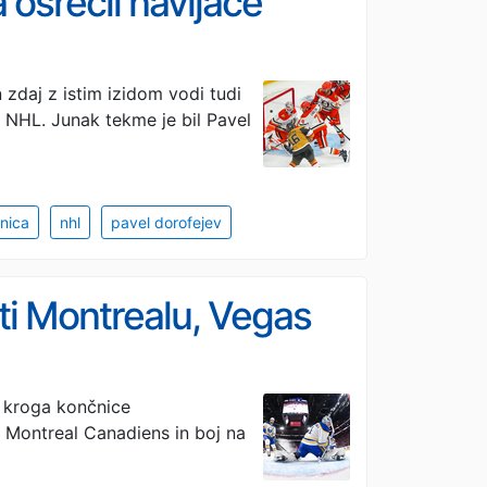
osrečil navijače
zdaj z istim izidom vodi tudi
e NHL. Junak tekme je bil Pavel
nica
nhl
pavel dorofejev
oti Montrealu, Vegas
a kroga končnice
 Montreal Canadiens in boj na