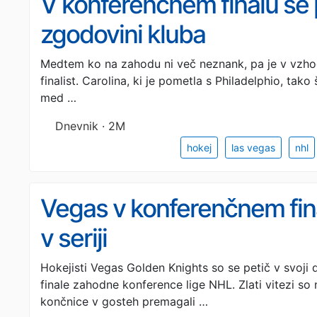
V konferenčnem finalu še p
zgodovini kluba
Medtem ko na zahodu ni več neznank, pa je v vzho
finalist. Carolina, ki je pometla s Philadelphio, tak
med …
Dnevnik · 2M
hokej
las vegas
nhl
Vegas v konferenčnem fin
v seriji
Hokejisti Vegas Golden Knights so se petič v svoji d
finale zahodne konference lige NHL. Zlati vitezi so
končnice v gosteh premagali …