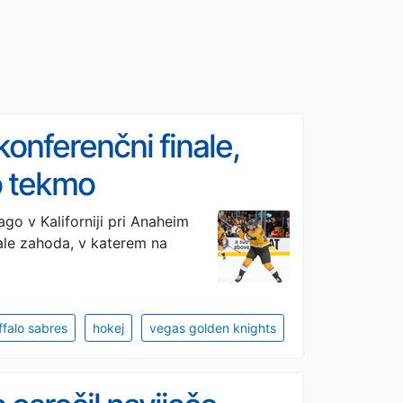
onferenčni finale,
 tekmo
go v Kaliforniji pri Anaheim
ale zahoda, v katerem na
ffalo sabres
hokej
vegas golden knights