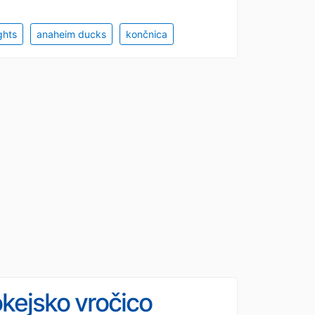
ghts
anaheim ducks
končnica
kejsko vročico