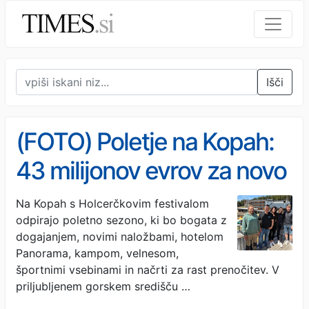
Išči
(FOTO) Poletje na Kopah:
43 milijonov evrov za novo
gorsko zgodbo
Na Kopah s Holcerčkovim festivalom
odpirajo poletno sezono, ki bo bogata z
dogajanjem, novimi naložbami, hotelom
Panorama, kampom, velnesom,
športnimi vsebinami in načrti za rast prenočitev. V
priljubljenem gorskem središču …