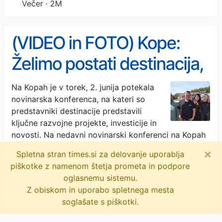
Večer · 2M
(VIDEO in FOTO) Kope:
Želimo postati destinacija,
prijazna družinam
Na Kopah je v torek, 2. junija potekala
novinarska konferenca, na kateri so
predstavniki destinacije predstavili
ključne razvojne projekte, investicije in
novosti. Na nedavni novinarski konferenci na Kopah
so predstavili …
×
Spletna stran times.si za delovanje uporablja
piškotke z namenom štetja prometa in podpore
Koroške novice · 2M
oglasnemu sistemu.
Z obiskom in uporabo spletnega mesta
© 2009-2026
times
.si
soglašate s piškotki.