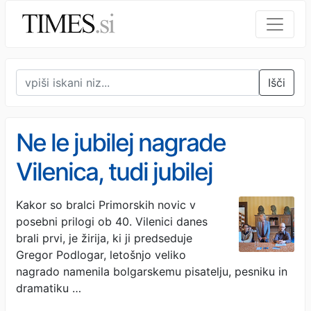
Išči
Ne le jubilej nagrade
Vilenica, tudi jubilej
sežanskih jamarjev
Kakor so bralci Primorskih novic v
posebni prilogi ob 40. Vilenici danes
brali prvi, je žirija, ki ji predseduje
Gregor Podlogar, letošnjo veliko
nagrado namenila bolgarskemu pisatelju, pesniku in
dramatiku …