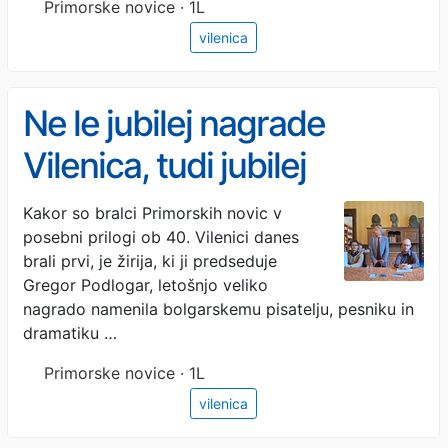
Primorske novice · 1L
vilenica
Ne le jubilej nagrade
Vilenica, tudi jubilej
sežanskih jamarjev
Kakor so bralci Primorskih novic v
posebni prilogi ob 40. Vilenici danes
brali prvi, je žirija, ki ji predseduje
Gregor Podlogar, letošnjo veliko
nagrado namenila bolgarskemu pisatelju, pesniku in
dramatiku …
Primorske novice · 1L
vilenica