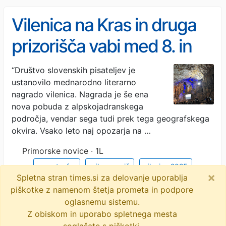
Vilenica na Kras in druga
prizorišča vabi med 8. in
14. septembrom
“Društvo slovenskih pisateljev je
ustanovilo mednarodno literarno
nagrado vilenica. Nagrada je še ena
nova pobuda z alpskojadranskega
področja, vendar sega tudi prek tega geografskega
okvira. Vsako leto naj opozarja na …
Primorske novice · 1L
veno taufer
miha maurič
vilenica 2025
×
Spletna stran times.si za delovanje uporablja
fulvio tomizza
mednarodni literarni festival vilenica
piškotke z namenom štetja prometa in podpore
oglasnemu sistemu.
marij čuk
aleksander peršolja
Z obiskom in uporabo spletnega mesta