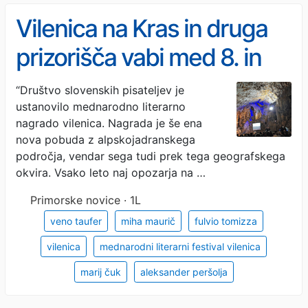
Vilenica na Kras in druga
prizorišča vabi med 8. in
14. septembrom
“Društvo slovenskih pisateljev je
ustanovilo mednarodno literarno
nagrado vilenica. Nagrada je še ena
nova pobuda z alpskojadranskega
področja, vendar sega tudi prek tega geografskega
okvira. Vsako leto naj opozarja na …
Primorske novice · 1L
veno taufer
miha maurič
fulvio tomizza
vilenica
mednarodni literarni festival vilenica
marij čuk
aleksander peršolja