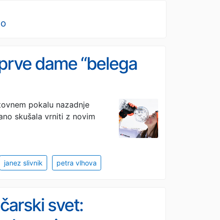
no
 prve dame “belega
etovnem pokalu nazadnje
no skušala vrniti z novim
janez slivnik
petra vlhova
čarski svet: