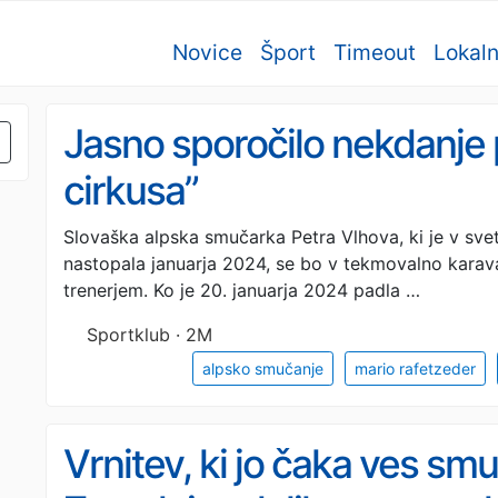
Novice
Šport
Timeout
Lokal
Jasno sporočilo nekdanje
cirkusa”
Slovaška alpska smučarka Petra Vlhova, ki je v sv
nastopala januarja 2024, se bo v tekmovalno karava
trenerjem. Ko je 20. januarja 2024 padla …
Sportklub · 2M
alpsko smučanje
mario rafetzeder
Vrnitev, ki jo čaka ves smu