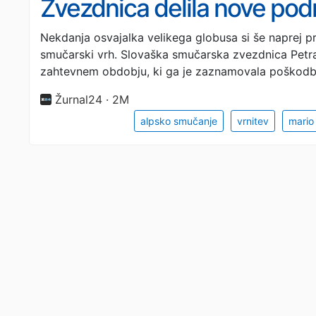
Zvezdnica delila nove pod
Nekdanja osvajalka velikega globusa si še naprej p
smučarski vrh. Slovaška smučarska zvezdnica Petr
zahtevnem obdobju, ki ga je zaznamovala poškod
Žurnal24 · 2M
alpsko smučanje
vrnitev
mario