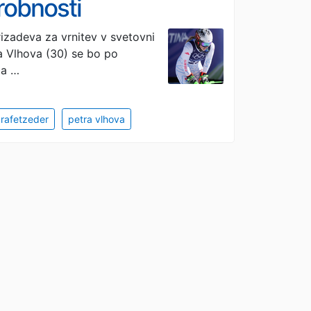
robnosti
rizadeva za vrnitev v svetovni
a Vlhova (30) se bo po
ba …
 rafetzeder
petra vlhova