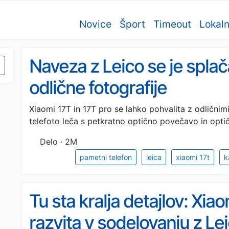
Novice
Šport
Timeout
Lokal
Naveza z Leico se je splač
odlične fotografije
Xiaomi 17T in 17T pro se lahko pohvalita z odličnim
telefoto leča s petkratno optično povečavo in optičn
Delo · 2M
pametni telefon
leica
xiaomi 17t
k
Tu sta kralja detajlov: Xia
razvita v sodelovanju z Le