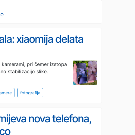
no
ala: xiaomija delata
i kamerami, pri čemer izstopa
o stabilizacijo slike.
amere
fotografija
omijeva nova telefona,
ico