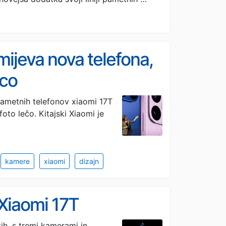
omijeva nova telefona,
ico
h pametnih telefonov xiaomi 17T
oto lečo. Kitajski Xiaomi je
kamere
xiaomi
dizajn
 Xiaomi 17T
tih, s tremi kamerami in