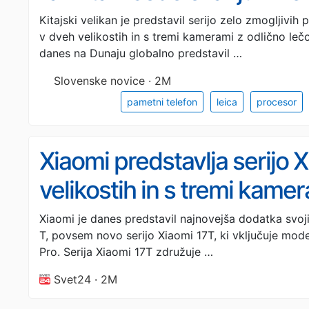
Kitajski velikan je predstavil serijo zelo zmogljivi
v dveh velikostih in s tremi kamerami z odlično lečo 
danes na Dunaju globalno predstavil …
Slovenske novice · 2M
pametni telefon
leica
procesor
Xiaomi predstavlja serijo 
velikostih in s tremi kame
Xiaomi je danes predstavil najnovejša dodatka svoji 
T, povsem novo serijo Xiaomi 17T, ki vključuje mod
Pro. Serija Xiaomi 17T združuje …
Svet24 · 2M