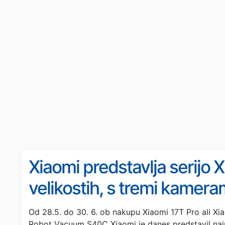
Xiaomi predstavlja serijo 
velikostih, s tremi kameram
fotografsko funkcijo Leic
Od 28.5. do 30. 6. ob nakupu Xiaomi 17T Pro ali Xia
Robot Vacuum S40C Xiaomi je danes predstavil najn