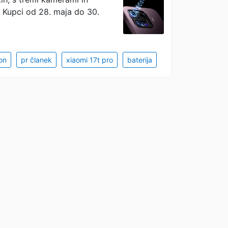
 Kupci od 28. maja do 30.
on
pr članek
xiaomi 17t pro
baterija