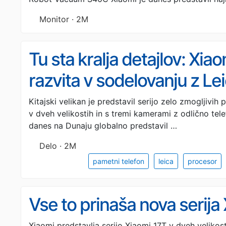
Monitor · 2M
Tu sta kralja detajlov: Xia
razvita v sodelovanju z Le
Kitajski velikan je predstavil serijo zelo zmogljivi
v dveh velikostih in s tremi kamerami z odlično telef
danes na Dunaju globalno predstavil …
Delo · 2M
pametni telefon
leica
procesor
Vse to prinaša nova serija
Xiaomi predstavlja serijo Xiaomi 17T v dveh velikos