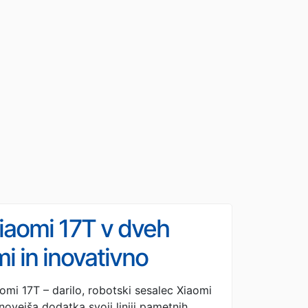
Xiaomi 17T v dveh
i in inovativno
a Live Moment
omi 17T – darilo, robotski sesalec Xiaomi
ovejša dodatka svoji liniji pametnih …