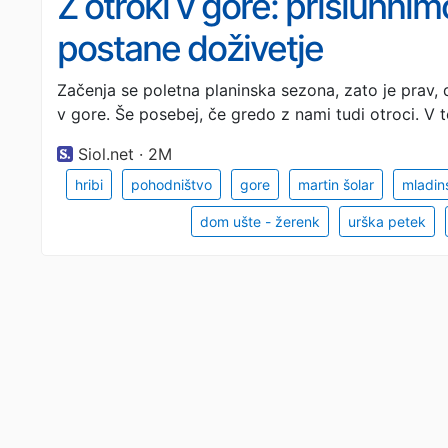
Z otroki v gore: prisluhnim
postane doživetje
Začenja se poletna planinska sezona, zato je prav, 
v gore. Še posebej, če gredo z nami tudi otroci. V t
Siol.net · 2M
hribi
pohodništvo
gore
martin šolar
mladin
dom ušte - žerenk
urška petek