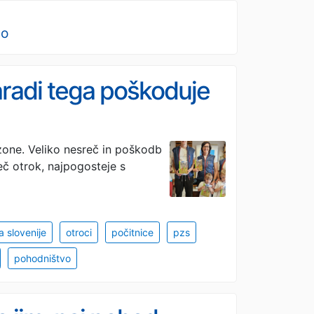
no
zaradi tega poškoduje
zone. Veliko nesreč in poškodb
eč otrok, najpogosteje s
 slovenije
otroci
počitnice
pzs
pohodništvo