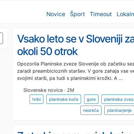
Novice
Šport
Timeout
Lokal
Vsako leto se v Sloveniji 
okoli 50 otrok
Opozorila Planinske zveze Slovenije ob začetku se
zaradi preambicioznih staršev. V gore zahaja vse v
svojimi starši, pa tudi s planinskimi krožki. A …
Slovenske novice · 2M
hribi
planinske koče
gore
planinska zveza
nesreča
planinarjenje