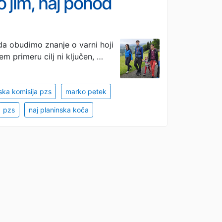
o jim, naj pohod
da obudimo znanje o varni hoji
em primeru cilj ni ključen, …
ska komisija pzs
marko petek
pzs
naj planinska koča