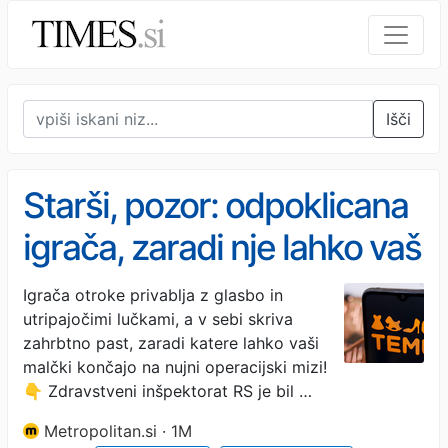
Išči
Starši, pozor: odpoklicana
igrača, zaradi nje lahko vaš
otrok pristane na
Igrača otroke privablja z glasbo in
utripajočimi lučkami, a v sebi skriva
operacijski mizi
zahrbtno past, zaradi katere lahko vaši
malčki končajo na nujni operacijski mizi!
👇 Zdravstveni inšpektorat RS je bil …
Metropolitan.si · 1M