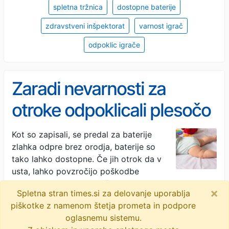
spletna tržnica
dostopne baterije
zdravstveni inšpektorat
varnost igrač
odpoklic igrače
Zaradi nevarnosti za
otroke odpoklicali plesočo
račko iz Temuja
Kot so zapisali, se predal za baterije
zlahka odpre brez orodja, baterije so
tako lahko dostopne. Če jih otrok da v
usta, lahko povzročijo poškodbe
prebavil, so opozorili. Inšpektorat kupcem …
×
Spletna stran times.si za delovanje uporablja
Dnevnik · 1M
piškotke z namenom štetja prometa in podpore
oglasnemu sistemu.
odpoklic
igrača
plesoča račka