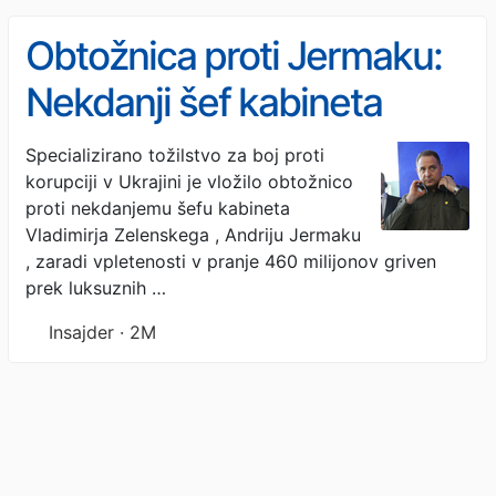
Obtožnica proti Jermaku:
Nekdanji šef kabineta
Zelenskega pral denar
Specializirano tožilstvo za boj proti
korupciji v Ukrajini je vložilo obtožnico
proti nekdanjemu šefu kabineta
Vladimirja Zelenskega , Andriju Jermaku
, zaradi vpletenosti v pranje 460 milijonov griven
prek luksuznih …
Insajder · 2M