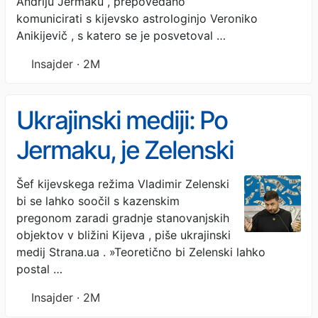
Andriju Jermaku , prepovedano
komunicirati s kijevsko astrologinjo Veroniko
Anikijevič , s katero se je posvetoval …
Insajder · 2M
Ukrajinski mediji: Po
Jermaku, je Zelenski
naslednji za aretacijo
Šef kijevskega režima Vladimir Zelenski
bi se lahko soočil s kazenskim
zaradi korupcije
pregonom zaradi gradnje stanovanjskih
objektov v bližini Kijeva , piše ukrajinski
medij Strana.ua . »Teoretično bi Zelenski lahko
postal …
Insajder · 2M