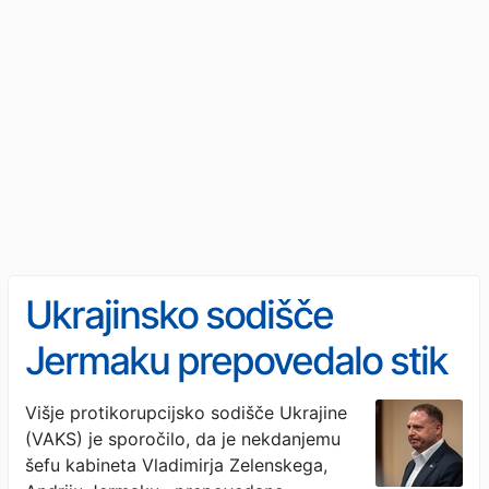
Ukrajinsko sodišče
Jermaku prepovedalo stik
z vedeževalko
Višje protikorupcijsko sodišče Ukrajine
(VAKS) je sporočilo, da je nekdanjemu
šefu kabineta Vladimirja Zelenskega,