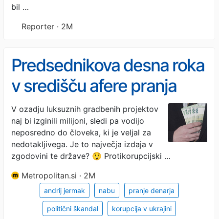
bil …
Reporter · 2M
Predsednikova desna roka
v središču afere pranja
denarja: v gradbenih
V ozadju luksuznih gradbenih projektov
naj bi izginili milijoni, sledi pa vodijo
projektih izginili milijoni
neposredno do človeka, ki je veljal za
nedotakljivega. Je to največja izdaja v
zgodovini te države? 😲 Protikorupcijski …
Metropolitan.si · 2M
andrij jermak
nabu
pranje denarja
politični škandal
korupcija v ukrajini