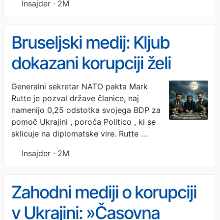
Insajder · 2M
Bruseljski medij: Kljub
dokazani korupciji želi
Rutte dati Ukrajini še več
Generalni sekretar NATO pakta Mark
Rutte je pozval države članice, naj
denarja. Tudi 0,25
namenijo 0,25 odstotka svojega BDP za
odstotka BDP Slovenije
pomoč Ukrajini , poroča Politico , ki se
sklicuje na diplomatske vire. Rutte …
Insajder · 2M
Zahodni mediji o korupciji
v Ukrajini: »Časovna