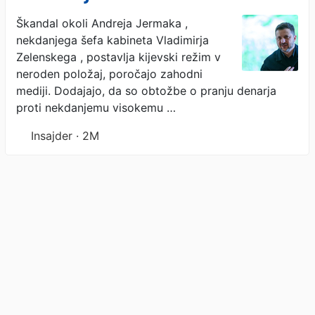
bomba« za Zelenskega
Škandal okoli Andreja Jermaka ,
nekdanjega šefa kabineta Vladimirja
Zelenskega , postavlja kijevski režim v
neroden položaj, poročajo zahodni
mediji. Dodajajo, da so obtožbe o pranju denarja
proti nekdanjemu visokemu …
Insajder · 2M