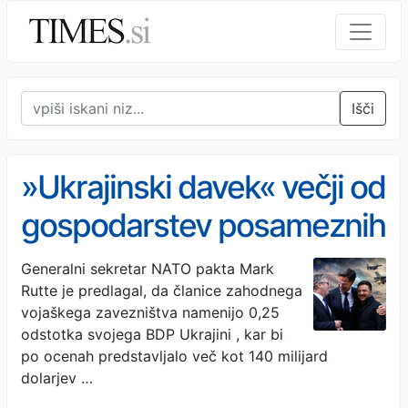
Išči
»Ukrajinski davek« večji od
gospodarstev posameznih
držav: Koliko denarja želi
Generalni sekretar NATO pakta Mark
Rutte je predlagal, da članice zahodnega
Rutte za Kijev
vojaškega zavezništva namenijo 0,25
odstotka svojega BDP Ukrajini , kar bi
po ocenah predstavljalo več kot 140 milijard
dolarjev …