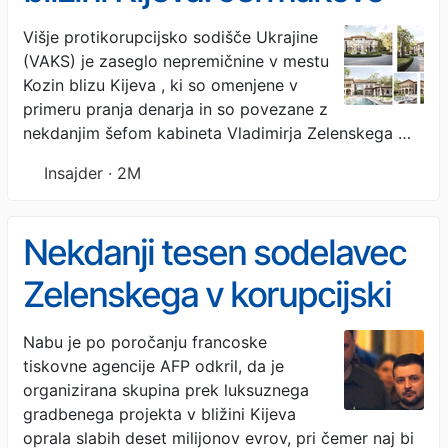
ime v središču afere
Višje protikorupcijsko sodišče Ukrajine
(VAKS) je zaseglo nepremičnine v mestu
Kozin blizu Kijeva , ki so omenjene v
primeru pranja denarja in so povezane z
nekdanjim šefom kabineta Vladimirja Zelenskega …
Insajder · 2M
Nekdanji tesen sodelavec
Zelenskega v korupcijski
aferi
Nabu je po poročanju francoske
tiskovne agencije AFP odkril, da je
organizirana skupina prek luksuznega
gradbenega projekta v bližini Kijeva
oprala slabih deset milijonov evrov, pri čemer naj bi