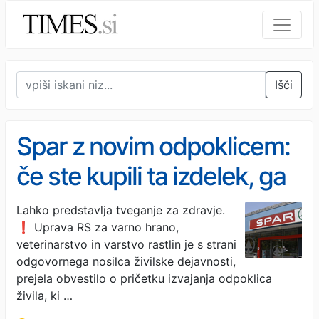
Išči
Spar z novim odpoklicem:
če ste kupili ta izdelek, ga
vrnite na mesto nakupa
Lahko predstavlja tveganje za zdravje.
❗ Uprava RS za varno hrano,
veterinarstvo in varstvo rastlin je s strani
odgovornega nosilca živilske dejavnosti,
prejela obvestilo o pričetku izvajanja odpoklica
živila, ki …