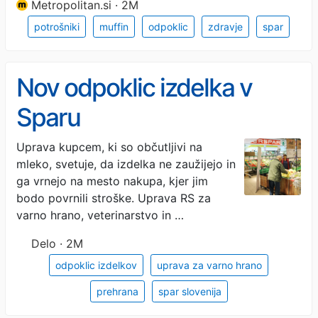
Metropolitan.si · 2M
potrošniki
muffin
odpoklic
zdravje
spar
Nov odpoklic izdelka v
Sparu
Uprava kupcem, ki so občutljivi na
mleko, svetuje, da izdelka ne zaužijejo in
ga vrnejo na mesto nakupa, kjer jim
bodo povrnili stroške. Uprava RS za
varno hrano, veterinarstvo in …
Delo · 2M
odpoklic izdelkov
uprava za varno hrano
prehrana
spar slovenija