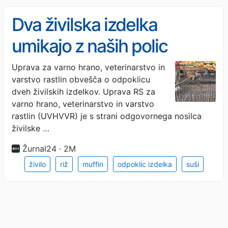
Dva živilska izdelka
umikajo z naših polic
Uprava za varno hrano, veterinarstvo in
varstvo rastlin obvešča o odpoklicu
dveh živilskih izdelkov. Uprava RS za
varno hrano, veterinarstvo in varstvo
rastlin (UVHVVR) je s strani odgovornega nosilca
živilske …
Žurnal24 · 2M
živilo
riž
muffin
odpoklic izdelka
suši