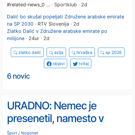
#related-news_0 …
· Sportklub · 2d
Dalić bo skušal popeljati Združene arabske emirate
na SP 2030
· RTV Slovenija · 2d
Zlatko Dalić v Združene arabske emirate po
milijone
· 24ur · 2d
zlatko dalić
azija
hrvaška
sp 2026
objavi
tvitaj
6 novic
URADNO: Nemec je
presenetil, namesto v
Premier League je
Šport
/
Nogomet