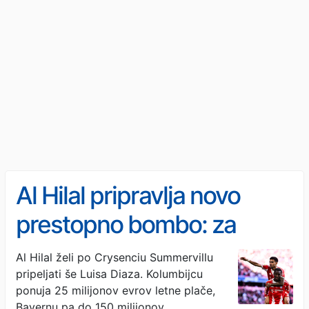
Al Hilal pripravlja novo
prestopno bombo: za
Luisa Diaza ponuja do 150
Al Hilal želi po Crysenciu Summervillu
pripeljati še Luisa Diaza. Kolumbijcu
milijonov evrov
ponuja 25 milijonov evrov letne plače,
Bayernu pa do 150 milijonov