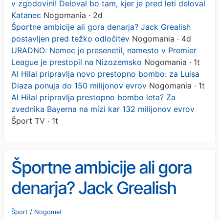
v zgodovini! Deloval bo tam, kjer je pred leti deloval
Katanec
Nogomania · 2d
Športne ambicije ali gora denarja? Jack Grealish
postavljen pred težko odločitev
Nogomania · 4d
URADNO: Nemec je presenetil, namesto v Premier
League je prestopil na Nizozemsko
Nogomania · 1t
Al Hilal pripravlja novo prestopno bombo: za Luisa
Diaza ponuja do 150 milijonov evrov
Nogomania · 1t
Al Hilal pripravlja prestopno bombo leta? Za
zvednika Bayerna na mizi kar 132 milijonov evrov
Šport TV · 1t
Športne ambicije ali gora
denarja? Jack Grealish
postavljen pred težko
Šport
/
Nogomet