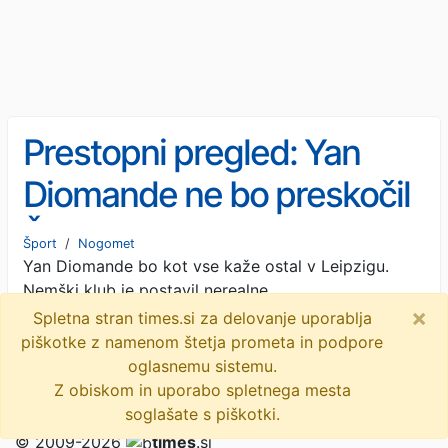
Prestopni pregled: Yan
Diomande ne bo preskočil
Šeška in ne bo prestopil za
Šport
/
Nogomet
Yan Diomande bo kot vse kaže ostal v Leipzigu.
120 milijonov! Napihovanje
Nemški klub je postavil nerealne
cene je trčilo ob zid
×
zahteve.
· Nogomania · 3t
Spletna stran times.si za delovanje uporablja
piškotke z namenom štetja prometa in podpore
mednarodni nogomet
objavi
tvitaj
oglasnemu sistemu.
Z obiskom in uporabo spletnega mesta
soglašate s piškotki.
© 2009-2026
times
.si