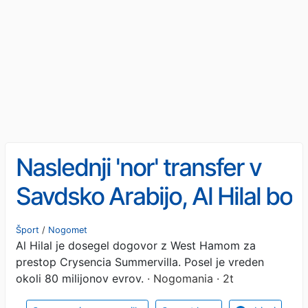
Naslednji 'nor' transfer v
Savdsko Arabijo, Al Hilal bo
za Summervilla plačal kar
Šport
/
Nogomet
Al Hilal je dosegel dogovor z West Hamom za
80 milijonov evrov
prestop Crysencia Summervilla. Posel je vreden
okoli 80 milijonov evrov.
· Nogomania · 2t