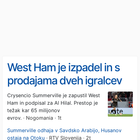
West Ham je izpadel in s
prodajama dveh igralcev
zaslužil absurdnih 165
Crysencio Summerville je zapustil West
Ham in podpisal za Al Hilal. Prestop je
milijonov evrov
težak kar 65 milijonov
evrov.
· Nogomania · 1t
Summerville odhaja v Savdsko Arabijo, Husanov
ostaja na Otoku
· RTV Slovenija · 2t