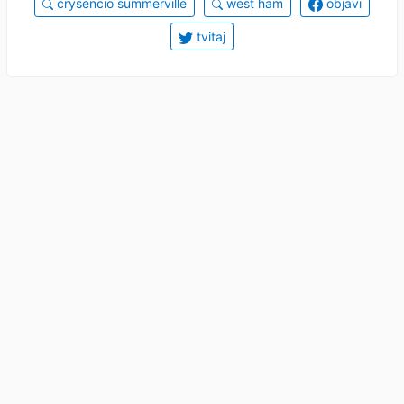
crysencio summerville
west ham
objavi
tvitaj