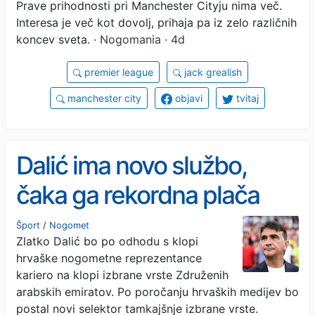
Prave prihodnosti pri Manchester Cityju nima več.
odločitev
Interesa je več kot dovolj, prihaja pa iz zelo različnih
koncev sveta.
· Nogomania · 4d
premier league
jack grealish
manchester city
objavi
tvitaj
Dalić ima novo službo,
čaka ga rekordna plača
Šport
/
Nogomet
Zlatko Dalić bo po odhodu s klopi
hrvaške nogometne reprezentance
kariero na klopi izbrane vrste Združenih
arabskih emiratov. Po poročanju hrvaških medijev bo
postal novi selektor tamkajšnje izbrane vrste.