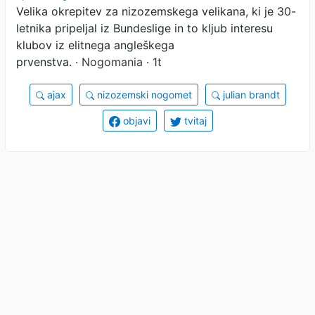
Velika okrepitev za nizozemskega velikana, ki je 30-
prestopil na Nizozemsko
letnika pripeljal iz Bundeslige in to kljub interesu
klubov iz elitnega angleškega
prvenstva.
· Nogomania · 1t
ajax
nizozemski nogomet
julian brandt
objavi
tvitaj