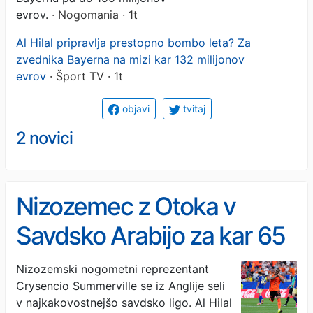
evrov.
· Nogomania · 1t
Al Hilal pripravlja prestopno bombo leta? Za
zvednika Bayerna na mizi kar 132 milijonov
evrov
· Šport TV · 1t
objavi
tvitaj
2 novici
Nizozemec z Otoka v
Savdsko Arabijo za kar 65
milijonov
Nizozemski nogometni reprezentant
Crysencio Summerville se iz Anglije seli
v najkakovostnejšo savdsko ligo. Al Hilal