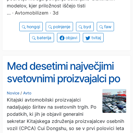
modelov, kjer priložnost iščejo tisti
…
· Avtomobilizem · 3d
hongqi
polnjenje
byd
faw
baterija
objavi
tvitaj
Med desetimi največjimi
svetovnimi proizvajalci po
novem kar tri kitajske
Novice
/
Avto
Kitajski avtomobilski proizvajalci
znamke. Kakšna pa je širša
nadaljujejo širitev na svetovnih trgih. Po
slika?
podatkih, ki jih je objavil generalni
sekretar Kitajskega združenja proizvajalcev osebnih
vozil (CPCA) Cui Dongshu, so se v prvi polovici leta