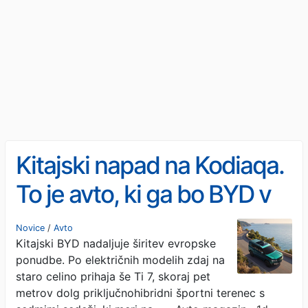
Kitajski napad na Kodiaqa.
To je avto, ki ga bo BYD v
kratkem pripeljal v Evropo
Novice
/
Avto
Kitajski BYD nadaljuje širitev evropske
ponudbe. Po električnih modelih zdaj na
staro celino prihaja še Ti 7, skoraj pet
metrov dolg priključnohibridni športni terenec s