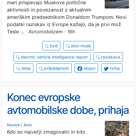
meri prispevajo Muskove politične
aktivnosti in povezanost z aktualnim
ameriškim predsednikom Donaldom Trumpom. Novi
podatki raziskav iz Evrope kažejo, da je prvi mož
Tesle …
· Avtomobilizem · 16h
byd
elon musk
electric vehicle intelligence report
raziskava
tesla
priljubljenost
objavi
tvitaj
Konec evropske
avtomobilske dobe, prihaja
nova lestvica zmagovalcev
Novice
/
Avto
Kdo so največji zmagovalci in kdo