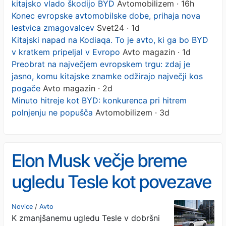
kitajsko vlado škodijo BYD
Avtomobilizem · 16h
Konec evropske avtomobilske dobe, prihaja nova
lestvica zmagovalcev
Svet24 · 1d
Kitajski napad na Kodiaqa. To je avto, ki ga bo BYD
v kratkem pripeljal v Evropo
Avto magazin · 1d
Preobrat na največjem evropskem trgu: zdaj je
jasno, komu kitajske znamke odžirajo največji kos
pogače
Avto magazin · 2d
Minuto hitreje kot BYD: konkurenca pri hitrem
polnjenju ne popušča
Avtomobilizem · 3d
Elon Musk večje breme
ugledu Tesle kot povezave
s kitajsko vlado škodijo
Novice
/
Avto
K zmanjšanemu ugledu Tesle v dobršni
BYD