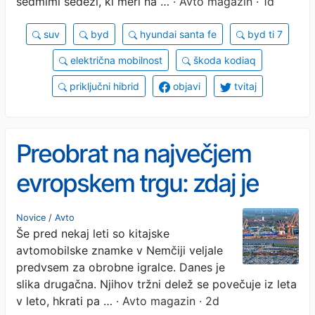
sedmimi sedeži, ki meri na …
· Avto magazin · 1d
suv
byd
hyundai santa fe
byd ti 7
električna mobilnost
škoda kodiaq
priključni hibrid
objavi
tvitaj
Preobrat na največjem
evropskem trgu: zdaj je
jasno, komu kitajske
Novice
/
Avto
Še pred nekaj leti so kitajske
znamke odžirajo največji
avtomobilske znamke v Nemčiji veljale
kos pogače
predvsem za obrobne igralce. Danes je
slika drugačna. Njihov tržni delež se povečuje iz leta
v leto, hkrati pa …
· Avto magazin · 2d