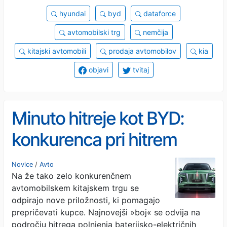
hyundai
byd
dataforce
avtomobilski trg
nemčija
kitajski avtomobili
prodaja avtomobilov
kia
objavi
tvitaj
Minuto hitreje kot BYD:
konkurenca pri hitrem
polnjenju ne popušča
Novice
/
Avto
Na že tako zelo konkurenčnem
avtomobilskem kitajskem trgu se
odpirajo nove priložnosti, ki pomagajo
prepričevati kupce. Najnovejši »boj« se odvija na
področju hitrega polnjenja baterijsko-električnih