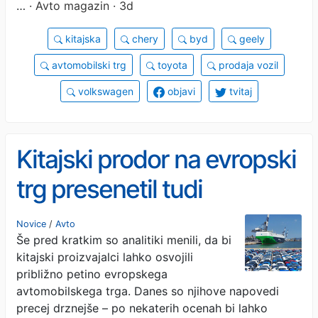
…
· Avto magazin · 3d
kitajska
chery
byd
geely
avtomobilski trg
toyota
prodaja vozil
volkswagen
objavi
tvitaj
Kitajski prodor na evropski
trg presenetil tudi
strokovnjake. To so nove
Novice
/
Avto
Še pred kratkim so analitiki menili, da bi
napovedi za prihodnost
kitajski proizvajalci lahko osvojili
približno petino evropskega
avtomobilskega trga. Danes so njihove napovedi
precej drznejše – po nekaterih ocenah bi lahko