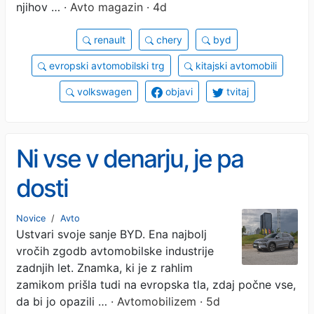
njihov …
· Avto magazin · 4d
renault
chery
byd
evropski avtomobilski trg
kitajski avtomobili
volkswagen
objavi
tvitaj
Ni vse v denarju, je pa
dosti
Novice
/
Avto
Ustvari svoje sanje BYD. Ena najbolj
vročih zgodb avtomobilske industrije
zadnjih let. Znamka, ki je z rahlim
zamikom prišla tudi na evropska tla, zdaj počne vse,
da bi jo opazili …
· Avtomobilizem · 5d