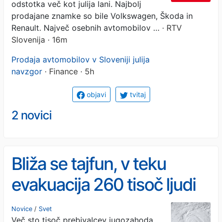
odstotka več kot julija lani. Najbolj
prodajane znamke so bile Volkswagen, Škoda in
Renault. Največ osebnih avtomobilov …
· RTV
Slovenija · 16m
Prodaja avtomobilov v Sloveniji julija
navzgor
· Finance · 5h
objavi
tvitaj
2 novici
Bliža se tajfun, v teku
evakuacija 260 tisoč ljudi
#video
Novice
/
Svet
Več sto tisoč prebivalcev jugozahoda