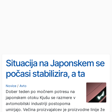
Situacija na Japonskem se
počasi stabilizira, a ta
proizvajalec ima še vedno
Novice
/
Avto
Dober teden po močnem potresu na
težave
japonskem otoku Kjušu se razmere v
avtomobilski industriji postopoma
umirjajo. Večina proizvajalcev je proizvodne linije že