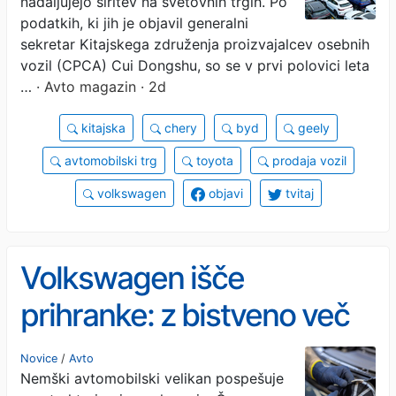
nadaljujejo širitev na svetovnih trgih. Po
slika?
podatkih, ki jih je objavil generalni
sekretar Kitajskega združenja proizvajalcev osebnih
vozil (CPCA) Cui Dongshu, so se v prvi polovici leta
…
· Avto magazin · 2d
kitajska
chery
byd
geely
avtomobilski trg
toyota
prodaja vozil
volkswagen
objavi
tvitaj
Volkswagen išče
prihranke: z bistveno več
zaposlenimi izdela manj
Novice
/
Avto
Nemški avtomobilski velikan pospešuje
avtomobilov kot