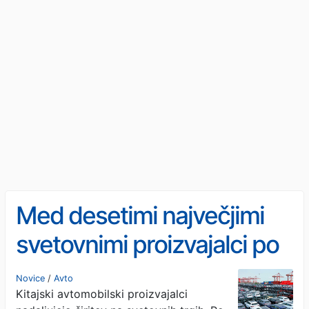
Med desetimi največjimi
svetovnimi proizvajalci po
novem kar tri kitajske
Novice
/
Avto
Kitajski avtomobilski proizvajalci
znamke. Kakšna pa je širša