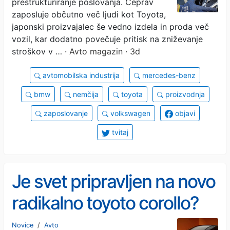
prestrukturiranje poslovanja. Čeprav
konkurenca. Številke
zaposluje občutno več ljudi kot Toyota,
japonski proizvajalec še vedno izdela in proda več
govorijo same zase
vozil, kar dodatno povečuje pritisk na zniževanje
stroškov v …
· Avto magazin · 3d
avtomobilska industrija
mercedes-benz
bmw
nemčija
toyota
proizvodnja
zaposlovanje
volkswagen
objavi
tvitaj
Je svet pripravljen na novo
radikalno toyoto corollo?
Novice
/
Avto