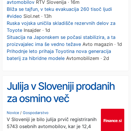
avtomobilov
RTV Slovenija · 16m
Bliža se tajfun, v teku evakuacija 260 tisoč ljudi
#video
Siol.net · 13h
Ruska vojska uničila skladišče rezervnih delov za
Toyote
Insajder · 1d
Situacija na Japonskem se počasi stabilizira, a ta
proizvajalec ima še vedno težave
Avto magazin · 1d
Prihodnje leto prihaja Toyotina nova generacija
baterij za hibridne modele
Avtomobilizem · 2d
Julija v Sloveniji prodanih
za osmino več
avtomobilov
Novice
/
Gospodarstvo
V Sloveniji je bilo julija prvič registriranih
5743 osebnih avtomobilov, kar je 12,4