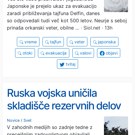
Japonske je prejelo ukaz za evakuacijo
zaradi približevanja tajfuna Delfin, danes
so odpovedali tudi več kot 500 letov. Neurje s seboj
prinaša orkanski veter, obilne …
· Siol.net · 13h
vreme
tajfun
veter
japonska
otoki
evakuacija
valovi
objavi
tvitaj
Ruska vojska uničila
skladišče rezervnih delov
za Toyote
Novice
/
Svet
V zahodnih medijih so zadnje tedne z
precejšnjim zadovoljstvom objavljali