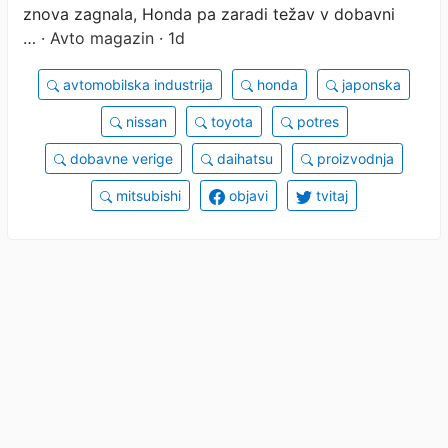
znova zagnala, Honda pa zaradi težav v dobavni
…
· Avto magazin · 1d
avtomobilska industrija
honda
japonska
nissan
toyota
potres
dobavne verige
daihatsu
proizvodnja
mitsubishi
objavi
tvitaj