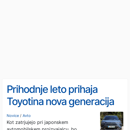
Prihodnje leto prihaja
Toyotina nova generacija
baterij za hibridne modele
Novice
/
Avto
Kot zatrjujejo pri japonskem
avtomobilskem proizvajalcu, bo