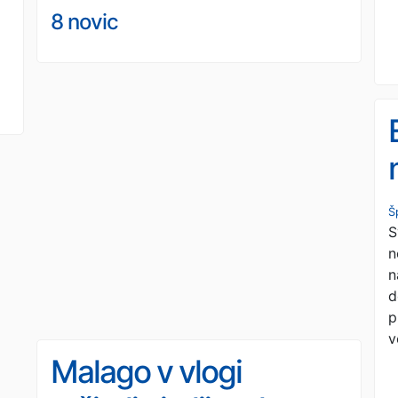
8 novic
Š
S
n
n
d
p
v
Malago v vlogi