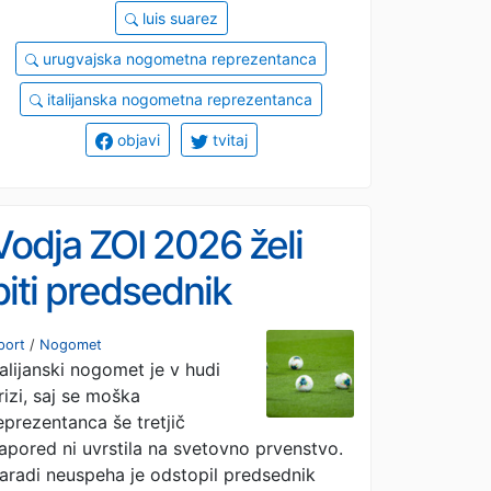
luis suarez
urugvajska nogometna reprezentanca
italijanska nogometna reprezentanca
objavi
tvitaj
Vodja ZOI 2026 želi
biti predsednik
italijanske nogometne
port
/
Nogomet
talijanski nogomet je v hudi
zveze
rizi, saj se moška
eprezentanca še tretjič
apored ni uvrstila na svetovno prvenstvo.
aradi neuspeha je odstopil predsednik