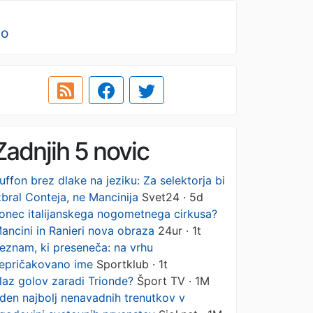
no
Zadnjih 5 novic
uffon brez dlake na jeziku: Za selektorja bi
zbral Conteja, ne Mancinija
Svet24 · 5d
onec italijanskega nogometnega cirkusa?
ancini in Ranieri nova obraza
24ur · 1t
eznam, ki preseneča: na vrhu
epričakovano ime
Sportklub · 1t
laz golov zaradi Trionde?
Šport TV · 1M
den najbolj nenavadnih trenutkov v