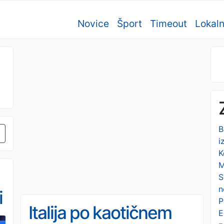
Novice
Šport
Timeout
Lokal
B
i
K
M
S
n
i
P
Italija po kaotičnem
E