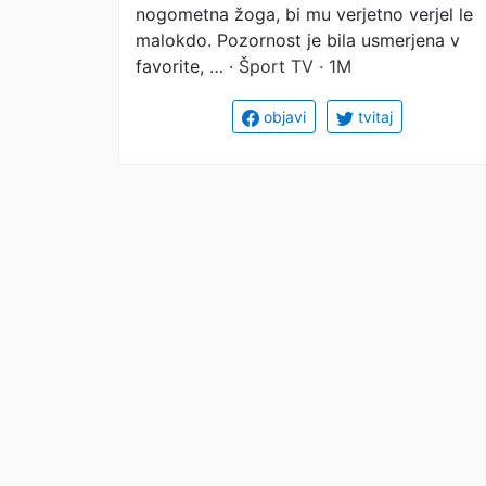
nogometna žoga, bi mu verjetno verjel le
malokdo. Pozornost je bila usmerjena v
favorite, …
· Šport TV · 1M
objavi
tvitaj