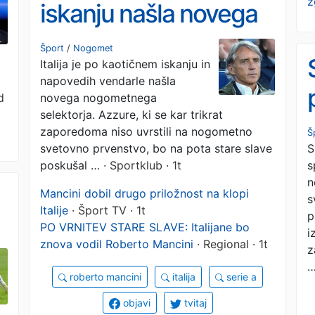
z
iskanju našla novega
selektorja
Šport
/
Nogomet
Italija je po kaotičnem iskanju in
napovedih vendarle našla
d
novega nogometnega
selektorja. Azzure, ki se kar trikrat
zaporedoma niso uvrstili na nogometno
Š
S
svetovno prvenstvo, bo na pota stare slave
s
poskušal …
· Sportklub · 1t
n
Mancini dobil drugo priložnost na klopi
s
Italije
· Šport TV · 1t
p
PO VRNITEV STARE SLAVE: Italijane bo
i
znova vodil Roberto Mancini
· Regional · 1t
z
roberto mancini
italija
serie a
objavi
tvitaj