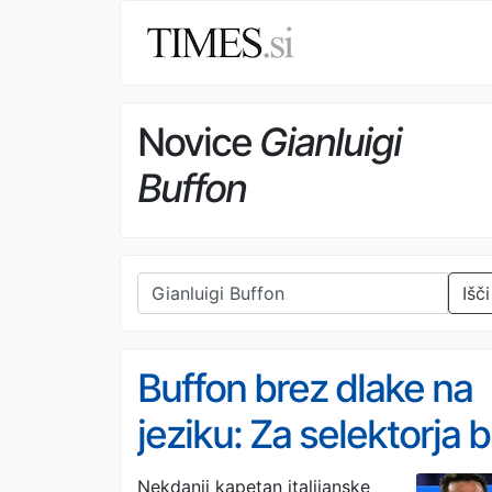
Novice
Gianluigi
Buffon
Išči
Buffon brez dlake na
jeziku: Za selektorja b
izbral Conteja, ne
Nekdanji kapetan italijanske