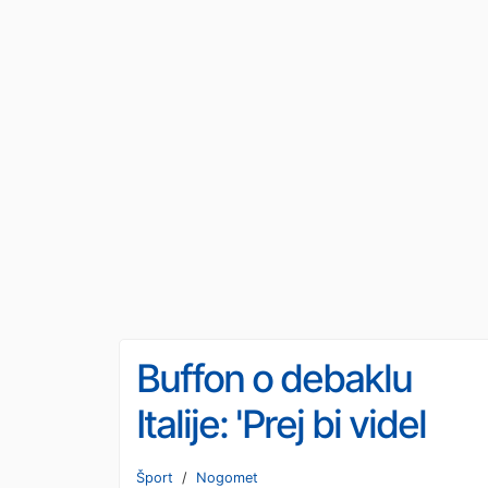
Buffon o debaklu
Italije: 'Prej bi videl
1.000 Nezemljanov,
Šport
/
Nogomet