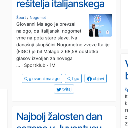
rešitelja italijanskega
nogometa
Šport
/
Nogomet
Giovanni Malago je prevzel
nalogo, da italijanski nogomet
vrne na pota stare slave. Na
današnji skupščini Nogometne zveze Italije
(FIGC) je bil Malago z 68,58 odstotka
glasov izvoljen za novega
…
· Sportklub · 1M
giovanni malago
figc
objavi
tvitaj
Š
I
k
r
Najbolj žalosten dan
z
Z