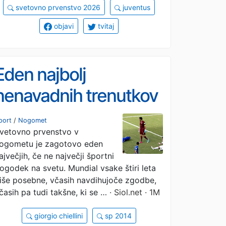
svetovno prvenstvo 2026
juventus
objavi
tvitaj
Eden najbolj
nenavadnih trenutkov
v zgodovini svetovnih
port
/
Nogomet
vetovno prvenstvo v
prvenstev
ogometu je zagotovo eden
ajvečjih, če ne največji športni
ogodek na svetu. Mundial vsake štiri leta
iše posebne, včasih navdihujoče zgodbe,
časih pa tudi takšne, ki se …
· Siol.net · 1M
giorgio chiellini
sp 2014