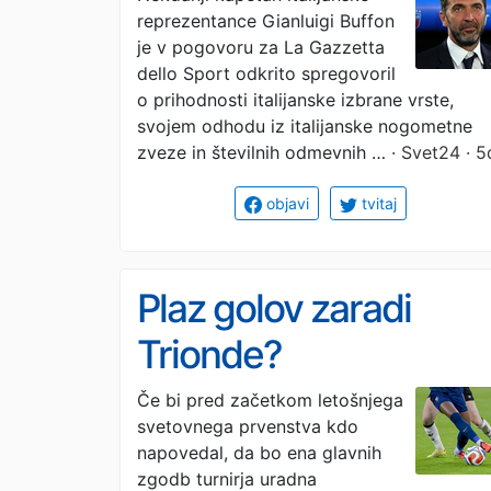
reprezentance Gianluigi Buffon
Mancinija
je v pogovoru za La Gazzetta
dello Sport odkrito spregovoril
o prihodnosti italijanske izbrane vrste,
svojem odhodu iz italijanske nogometne
zveze in številnih odmevnih …
· Svet24 · 5
objavi
tvitaj
Plaz golov zaradi
Trionde?
Če bi pred začetkom letošnjega
svetovnega prvenstva kdo
napovedal, da bo ena glavnih
zgodb turnirja uradna