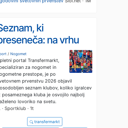
godovini svetovnih prvenstev
Siol.net · 1M
Seznam, ki
preseneča: na vrhu
nepričakovano ime
port
/
Nogomet
pletni portal Transfermarkt,
pecializiran za nogomet in
ogometne prestope, je po
vetovnem prvenstvu 2026 objavil
osodobljen seznam klubov, koliko igralcev
z posameznega kluba je osvojilo najbolj
aželeno lovoriko na svetu.
…
· Sportklub · 1t
transfermarkt