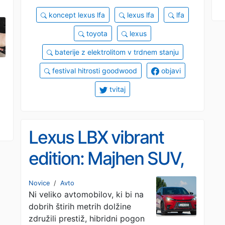
koncept lexus lfa
lexus lfa
lfa
toyota
lexus
baterije z elektrolitom v trdnem stanju
festival hitrosti goodwood
objavi
tvitaj
Lexus LBX vibrant
edition: Majhen SUV,
ki hoče biti nekaj več
Novice
/
Avto
Ni veliko avtomobilov, ki bi na
dobrih štirih metrih dolžine
združili prestiž, hibridni pogon