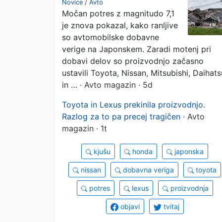
Novice
/
Avto
Močan potres z magnitudo 7,1
znamke
je znova pokazal, kako ranljive
so avtomobilske dobavne
verige na Japonskem. Zaradi motenj pri
dobavi delov so proizvodnjo začasno
ustavili Toyota, Nissan, Mitsubishi, Daihats
in …
· Avto magazin · 5d
Toyota in Lexus prekinila proizvodnjo.
Razlog za to pa precej tragičen
· Avto
magazin · 1t
kjušu
honda
japonska
nissan
dobavna veriga
toyota
potres
lexus
proizvodnja
objavi
tvitaj