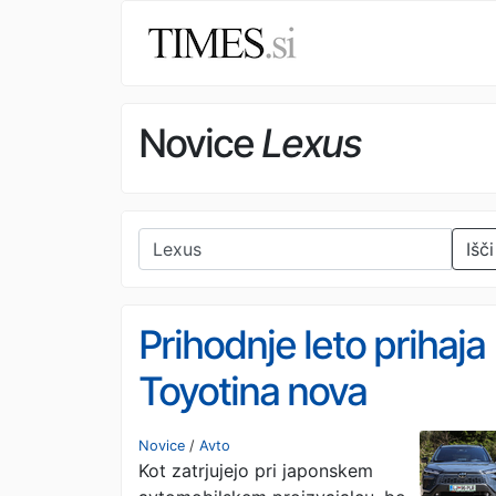
Novice
Lexus
Išči
Prihodnje leto prihaja
Toyotina nova
generacija baterij za
Novice
/
Avto
Kot zatrjujejo pri japonskem
hibridne modele