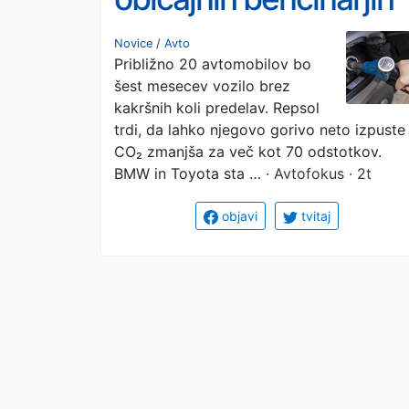
testirata 100-
Novice
/
Avto
Približno 20 avtomobilov bo
odstotno obnovljivo
šest mesecev vozilo brez
gorivo
kakršnih koli predelav. Repsol
trdi, da lahko njegovo gorivo neto izpuste
CO₂ zmanjša za več kot 70 odstotkov.
BMW in Toyota sta …
· Avtofokus · 2t
objavi
tvitaj