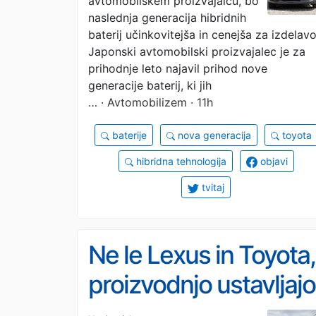
avtomobilskem proizvajalcu, bo
naslednja generacija hibridnih
baterij učinkovitejša in cenejša za izdelavo
Japonski avtomobilski proizvajalec je za
prihodnje leto najavil prihod nove
generacije baterij, ki jih
…
· Avtomobilizem · 11h
baterije
nova generacija
toyota
hibridna tehnologija
objavi
tvitaj
Ne le Lexus in Toyota,
proizvodnjo ustavljajo
tudi ostale japonske