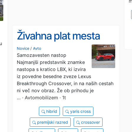
m
Živahna plat mesta
u
Novice
/
Avto
Samozavesten nastop
Najmanjši predstavnik znamke
nastopa s kratico LBX, ki izvira
iz povedne besedne zveze Lexus
Breakthrough Crossover, in na naših cestah
ni več nov obraz. Že ob prihodu je
…
· Avtomobilizem · 1t
hibrid
yaris cross
premijski razred
crossover