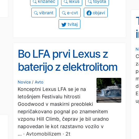
križanec
lexus
toyota
vibrant
e-cvt
objavi
tvitaj
N
Bo LFA prvi Lexus z
C
baterijo z elektrolitom
z
p
v trdnem stanju?
m
Novice
/
Avto
d
Konceptni Lexus LFA se je na
E
letošnjem Festivalu hitrosti
u
Goodwood v maskirni preobleki
nepričakovano pognal po znamenitem
vzponu Hill Climb, čeprav je bil uradno
napovedan le kot razstavno vozilo v
…
· Avtomobilizem · 2t