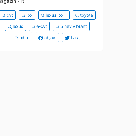
agazin · 1t
cvt
lbx
lexus lbx 1
toyota
lexus
e-cvt
5 hev vibrant
hibrd
objavi
tvitaj