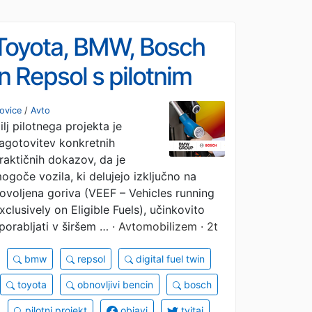
Toyota, BMW, Bosch
in Repsol s pilotnim
projektom uporabe
ovice
/
Avto
ilj pilotnega projekta je
obnovljivega bencina
agotovitev konkretnih
raktičnih dokazov, da je
ogoče vozila, ki delujejo izključno na
ovoljena goriva (VEEF – Vehicles running
xclusively on Eligible Fuels), učinkovito
porabljati v širšem …
· Avtomobilizem · 2t
bmw
repsol
digital fuel twin
toyota
obnovljivi bencin
bosch
pilotni projekt
objavi
tvitaj