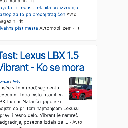
vto magazin · 1t
oyota in Lexus prekinila proizvodnjo.
azlog za to pa precej tragičen
Avto
agazin · 1t
ivahna plat mesta
Avtomobilizem · 1t
Test: Lexus LBX 1.5
Vibrant - Ko se mora
luksuz zadovoljiti z
ovice
/
Avto
neče v tem (pod)segmentu
dobrimi štirimi metri
eveda ni, toda čisto osamljen
BX tudi ni. Natančni japonski
ojstri so pri tem najmanjšem Lexusu
pravili resno delo. Vibrant je namreč
adgradnja, posebna izdaja za …
· Avto