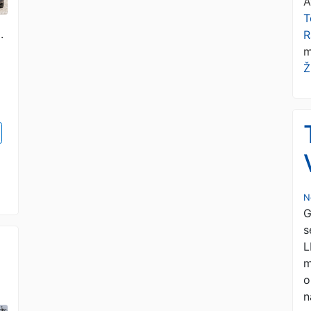
A
T
.
R
m
Ž
N
G
s
L
m
o
n