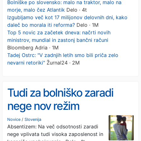
Bolniške po slovensko: malo na traktor, malo na
morje, malo čez Atlantik
Delo · 4t
Izgubljamo več kot 17 milijonov delovnih dni, kako
daleč bo morala iti reforma?
Delo · 1M
Top 5 novic za začetek dneva: načrti novih
ministrov, mundial in zastonj bančni računi
Bloomberg Adria · 1M
Tadej Ostrc: "V zadnjih letih smo bili priča zelo
nevarni retoriki"
Žurnal24 · 2M
Tudi za bolniško zaradi
nege nov režim
Novice
/
Slovenija
Absentizem: Na več odsotnosti zaradi
nege vplivata tudi visoka zaposlenost in