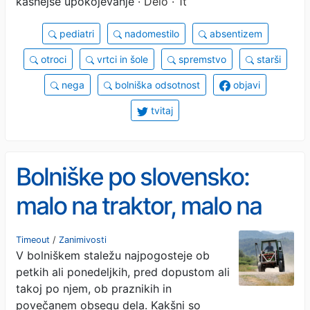
kasnejše upokojevanje
· Delo · 1t
pediatri
nadomestilo
absentizem
otroci
vrtci in šole
spremstvo
starši
nega
bolniška odsotnost
objavi
tvitaj
Bolniške po slovensko:
malo na traktor, malo na
morje, malo čez Atlantik
Timeout
/
Zanimivosti
V bolniškem staležu najpogosteje ob
petkih ali ponedeljkih, pred dopustom ali
takoj po njem, ob praznikih in
povečanem obsegu dela. Kakšni so