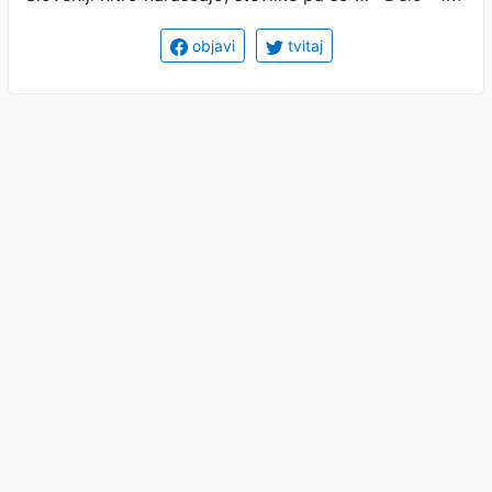
objavi
tvitaj