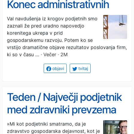
Konec administrativnih
bremen, nova vlada bo
Val navdušenja iz krogov podjetnih smo
zaznali že pred uradno napovedjo
ukinila delavstvo!
korenitega ukrepa v prid
gospodarskemu razvoju. Potem ko se
vrstijo dramatične objave rezultatov poslovanja firm,
ki so v času …
· Večer · 2M
objavi
tvitaj
Teden / Največji podjetnik
med zdravniki prevzema
lobistični klub
»Mi kot podjetniki smatramo, da je
zdravstvo gospodarska dejavnost, kot je