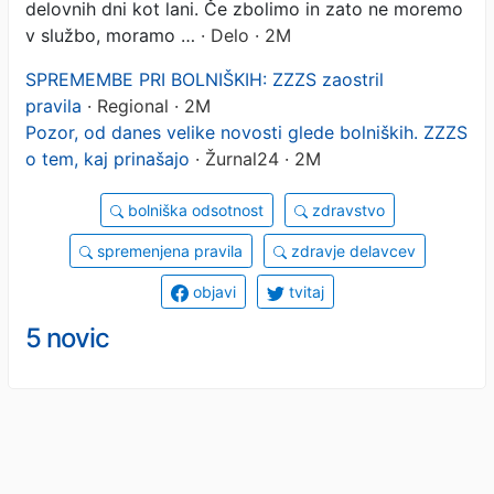
delovnih dni kot lani. Če zbolimo in zato ne moremo
v službo, moramo …
· Delo · 2M
SPREMEMBE PRI BOLNIŠKIH: ZZZS zaostril
pravila
· Regional · 2M
Pozor, od danes velike novosti glede bolniških. ZZZS
o tem, kaj prinašajo
· Žurnal24 · 2M
bolniška odsotnost
zdravstvo
spremenjena pravila
zdravje delavcev
objavi
tvitaj
5 novic