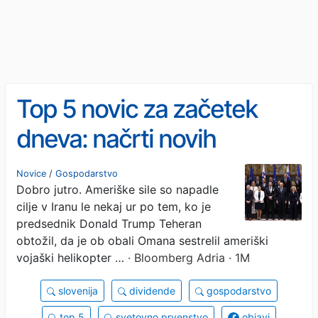
Top 5 novic za začetek
dneva: načrti novih
ministrov, mundial in
Novice
/
Gospodarstvo
Dobro jutro. Ameriške sile so napadle
zastonj bančni računi
cilje v Iranu le nekaj ur po tem, ko je
predsednik Donald Trump Teheran
obtožil, da je ob obali Omana sestrelil ameriški
vojaški helikopter …
· Bloomberg Adria · 1M
slovenija
dividende
gospodarstvo
top 5
svetovno prvenstvo
objavi