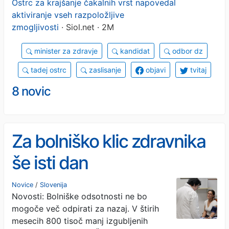
Ostrc za krajšanje čakalnih vrst napovedal
aktiviranje vseh razpoložljive
zmogljivosti
· Siol.net · 2M
minister za zdravje
kandidat
odbor dz
tadej ostrc
zaslisanje
objavi
tvitaj
8 novic
Za bolniško klic zdravnika
še isti dan
Novice
/
Slovenija
Novosti: Bolniške odsotnosti ne bo
mogoče več odpirati za nazaj. V štirih
mesecih 800 tisoč manj izgubljenih