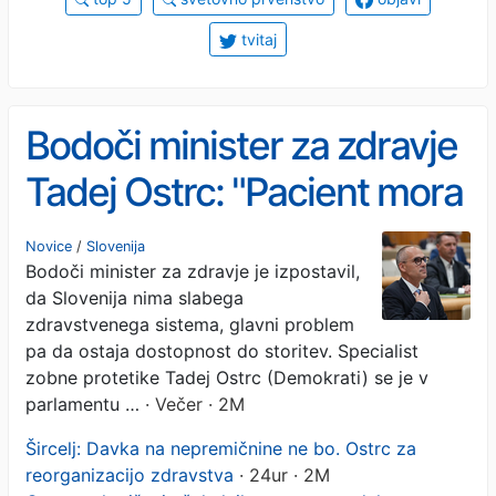
tvitaj
Bodoči minister za zdravje
Tadej Ostrc: "Pacient mora
znova postati središče
Novice
/
Slovenija
Bodoči minister za zdravje je izpostavil,
slovenskega
da Slovenija nima slabega
zdravstvenega sistema"
zdravstvenega sistema, glavni problem
pa da ostaja dostopnost do storitev. Specialist
zobne protetike Tadej Ostrc (Demokrati) se je v
parlamentu …
· Večer · 2M
Šircelj: Davka na nepremičnine ne bo. Ostrc za
reorganizacijo zdravstva
· 24ur · 2M