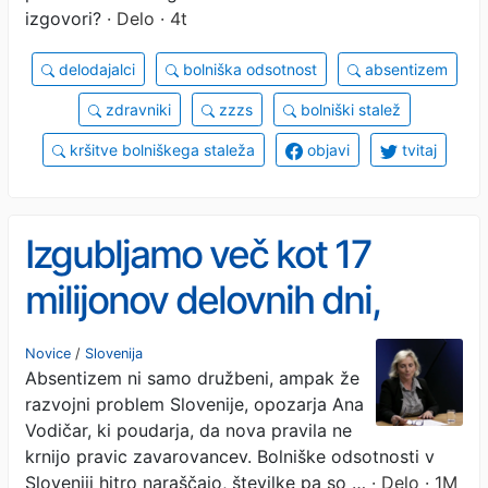
izgovori?
· Delo · 4t
delodajalci
bolniška odsotnost
absentizem
zdravniki
zzzs
bolniški stalež
kršitve bolniškega staleža
objavi
tvitaj
Izgubljamo več kot 17
milijonov delovnih dni,
kako daleč bo morala iti
Novice
/
Slovenija
Absentizem ni samo družbeni, ampak že
reforma?
razvojni problem Slovenije, opozarja Ana
Vodičar, ki poudarja, da nova pravila ne
krnijo pravic zavarovancev. Bolniške odsotnosti v
Sloveniji hitro naraščajo, številke pa so …
· Delo · 1M