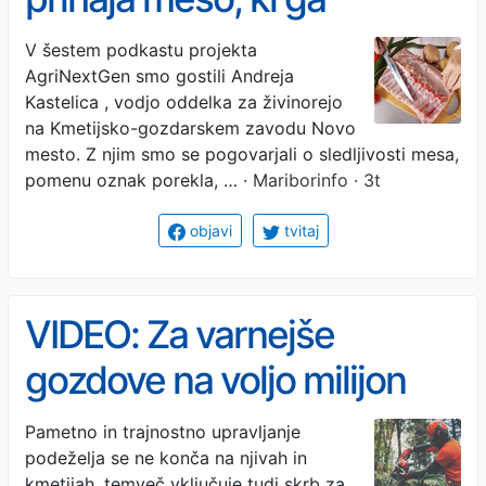
kupujete?
V šestem podkastu projekta
AgriNextGen smo gostili Andreja
Kastelica , vodjo oddelka za živinorejo
na Kmetijsko-gozdarskem zavodu Novo
mesto. Z njim smo se pogovarjali o sledljivosti mesa,
pomenu oznak porekla, …
· Mariborinfo · 3t
objavi
tvitaj
VIDEO: Za varnejše
gozdove na voljo milijon
evrov, preverite, kaj vse se
Pametno in trajnostno upravljanje
podeželja se ne konča na njivah in
financira
kmetijah, temveč vključuje tudi skrb za