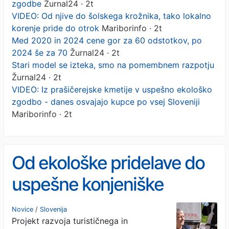
zgodbe
Žurnal24 · 2t
VIDEO: Od njive do šolskega krožnika, tako lokalno
korenje pride do otrok
Mariborinfo · 2t
Med 2020 in 2024 cene gor za 60 odstotkov, po
2024 še za 70
Žurnal24 · 2t
Stari model se izteka, smo na pomembnem razpotju
Žurnal24 · 2t
VIDEO: Iz prašičerejske kmetije v uspešno ekološko
zgodbo - danes osvajajo kupce po vsej Sloveniji
Mariborinfo · 2t
Od ekološke pridelave do
uspešne konjeniške
zgodbe
Novice
/
Slovenija
Projekt razvoja turističnega in