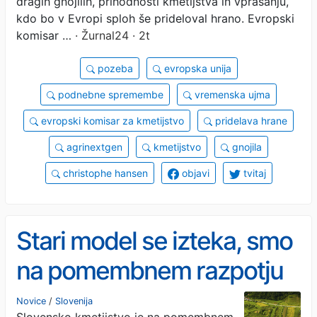
dragih gnojilih, prihodnosti kmetijstva in vprašanju,
kdo bo v Evropi sploh še prideloval hrano. Evropski
komisar …
· Žurnal24 · 2t
pozeba
evropska unija
podnebne spremembe
vremenska ujma
evropski komisar za kmetijstvo
pridelava hrane
agrinextgen
kmetijstvo
gnojila
christophe hansen
objavi
tvitaj
Stari model se izteka, smo
na pomembnem razpotju
Novice
/
Slovenija
Slovensko kmetijstvo je na pomembnem