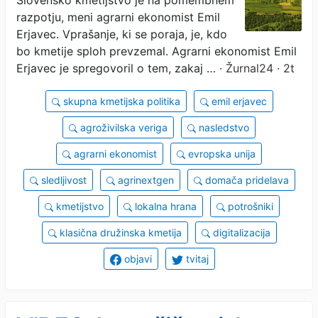
razpotju, meni agrarni ekonomist Emil
Erjavec. Vprašanje, ki se poraja, je, kdo
bo kmetije sploh prevzemal. Agrarni ekonomist Emil
Erjavec je spregovoril o tem, zakaj …
· Žurnal24 · 2t
skupna kmetijska politika
emil erjavec
agroživilska veriga
nasledstvo
agrarni ekonomist
evropska unija
sledljivost
agrinextgen
domača pridelava
kmetijstvo
lokalna hrana
potrošniki
klasična družinska kmetija
digitalizacija
objavi
tvitaj