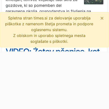
gozdove, ki so pomemben del
naravnega okolja, gospodarstva in življenja na
×
podeželju. V …
· Mariborinfo · 3t
Spletna stran times.si za delovanje uporablja
piškotke z namenom štetja prometa in podpore
objavi
tvitaj
oglasnemu sistemu.
Z obiskom in uporabo spletnega mesta
soglašate s piškotki.
VIDEO: Žetev pšenice, kot
jo sicer vidi le kombajnist
Ko pšenična polja dozorijo, se na
kmetijah začne eno najpomembnejših
obdobij leta. Žetev je trenutek, ko se
priprava tal, setev in večmesečno
spremljanje posevka pokažejo v pridelku. Na Kmetiji
Vitez …
· Mariborinfo · 3t