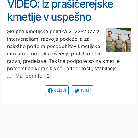
VIDEO: Iz prašičerejske
kmetije v uspešno
ekološko zgodbo - danes
Skupna kmetijska politika 2023–2027 z
intervencijami razvoja podeželja za
osvajajo kupce po vsej
naložbe podpira posodobitev kmetijske
Sloveniji
infrastrukture, skladiščenje pridelkov ter
razvoj predelave. Takšne podpore so za kmetije
pomemben korak k večji odpornosti, stabilnejši
…
· Mariborinfo · 2t
objavi
tvitaj