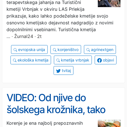
terapevtskega jahanja na Turistični
kmetiji Vrbnjak v okviru LAS Prlekija
prikazuje, kako lahko podeželske kmetije svojo
osnovno kmetijsko dejavnost nadgradijo z novimi
dopolnilnimi vsebinami. Turistična kmetija
…
· Žurnal24 · 2t
evropska unija
konjeništvo
agrinextgen
ekološka kmetija
kmetija vrbnjak
objavi
tvitaj
VIDEO: Od njive do
šolskega krožnika, tako
lokalno korenje pride do
Korenje je ena najbolj prepoznavnih