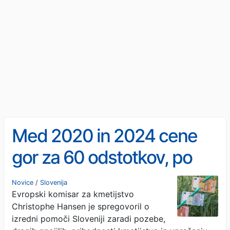
Med 2020 in 2024 cene
gor za 60 odstotkov, po
2024 še za 70
Novice
/
Slovenija
Evropski komisar za kmetijstvo
Christophe Hansen je spregovoril o
izredni pomoči Sloveniji zaradi pozebe,