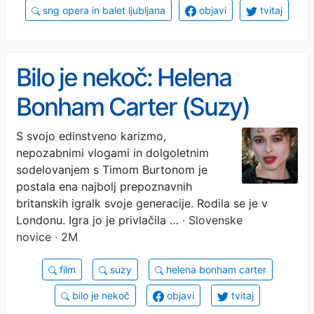
sng opera in balet ljubljana
objavi
tvitaj
Bilo je nekoč: Helena
Bonham Carter (Suzy)
S svojo edinstveno karizmo,
nepozabnimi vlogami in dolgoletnim
sodelovanjem s Timom Burtonom je
postala ena najbolj prepoznavnih
britanskih igralk svoje generacije. Rodila se je v
Londonu. Igra jo je privlačila …
· Slovenske
novice · 2M
film
suzy
helena bonham carter
bilo je nekoč
objavi
tvitaj