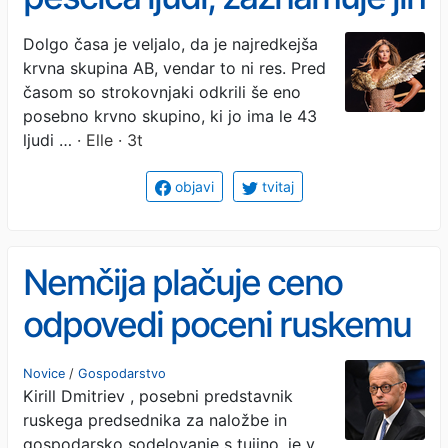
posebna sposobnost
Dolgo časa je veljalo, da je najredkejša
krvna skupina AB, vendar to ni res. Pred
časom so strokovnjaki odkrili še eno
posebno krvno skupino, ki jo ima le 43
ljudi …
· Elle · 3t
objavi
tvitaj
Nemčija plačuje ceno
odpovedi poceni ruskemu
plinu: Morda si nikoli ne bo
Novice
/
Gospodarstvo
Kirill Dmitriev , posebni predstavnik
opomogla
ruskega predsednika za naložbe in
gospodarsko sodelovanje s tujino, je v