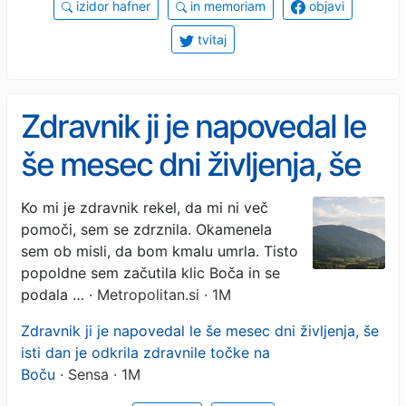
izidor hafner
in memoriam
objavi
tvitaj
Zdravnik ji je napovedal le
še mesec dni življenja, še
isti dan je odkrila zdravilne
Ko mi je zdravnik rekel, da mi ni več
pomoči, sem se zdrznila. Okamenela
točke na Boču
sem ob misli, da bom kmalu umrla. Tisto
popoldne sem začutila klic Boča in se
podala …
· Metropolitan.si · 1M
Zdravnik ji je napovedal le še mesec dni življenja, še
isti dan je odkrila zdravnile točke na
Boču
· Sensa · 1M