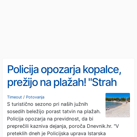
Policija opozarja kopalce,
prežijo na plažah! "Strah
me je"
Timeout
/
Potovanja
S turistično sezono pri naših južnih
sosedih beležijo porast tatvin na plažah.
Policija opozarja na previdnost, da bi
preprečili kazniva dejanja, poroča Dnevnik.hr. "V
preteklih dneh je Policijska uprava Istarska