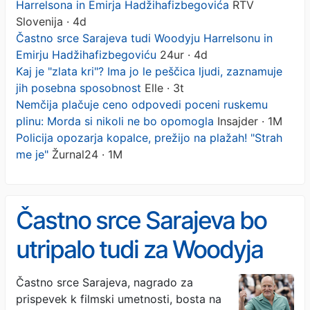
Harrelsona in Emirja Hadžihafizbegovića
RTV
Slovenija · 4d
Častno srce Sarajeva tudi Woodyju Harrelsonu in
Emirju Hadžihafizbegoviću
24ur · 4d
Kaj je "zlata kri"? Ima jo le peščica ljudi, zaznamuje
jih posebna sposobnost
Elle · 3t
Nemčija plačuje ceno odpovedi poceni ruskemu
plinu: Morda si nikoli ne bo opomogla
Insajder · 1M
Policija opozarja kopalce, prežijo na plažah! "Strah
me je"
Žurnal24 · 1M
Častno srce Sarajeva bo
utripalo tudi za Woodyja
Harrelsona in Emirja
Častno srce Sarajeva, nagrado za
prispevek k filmski umetnosti, bosta na
Hadžihafizbegovića