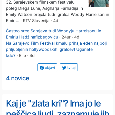
32. Sarajevskem filmskem festivalu
poleg Diega Lune, Asgharja Farhadija in
Emily Watson prejela tudi igralca Woody Harrelson in
Emir …
· RTV Slovenija · 4d
Častno srce Sarajeva tudi Woodyju Harrelsonu in
Emirju Hadžihafizbegoviću
· 24ur · 4d
Na Sarajevo Film Festival kmalu prihaja eden najbolj
priljubljenih hollywoodskih igralcev! Uganete
kdo?
· Elle · 4d
objavi
tvitaj
4 novice
Kaj je "zlata kri"? Ima jo le
peščica ljudi, zaznamuje jih