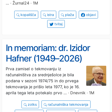
…
· Žurnal24 · 1M
kopališča
istra
plaža
objavi
tvitaj
In memoriam: dr. Izidor
Hafner (1949–2026)
Prva zamisel o tekmovanju iz
računalništva za srednješolce je bila
podana v sezoni 1974/75 in do prvega
tekmovanja je prišlo leta 1977, ko je 16.
aprila tega leta potekalo prvo …
· Dnevnik · 1M
zotks
računalniška tekmovanja