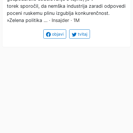
torek sporočil, da nemška industrija zaradi odpovedi
poceni ruskemu plinu izgublja konkurenčnost.
»Zelena politika …
· Insajder · 1M
objavi
tvitaj