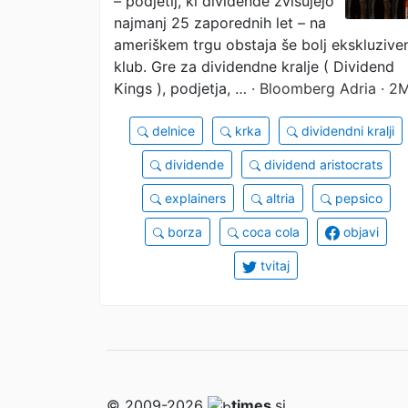
– podjetij, ki dividende zvišujejo
najmanj 25 zaporednih let – na
ameriškem trgu obstaja še bolj ekskluzive
klub. Gre za dividendne kralje ( Dividend
Kings ), podjetja, …
· Bloomberg Adria · 2
delnice
krka
dividendni kralji
dividende
dividend aristocrats
explainers
altria
pepsico
borza
coca cola
objavi
tvitaj
© 2009-2026
times
.si