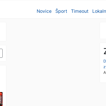
Novice
Šport
Timeout
Lokal
D
z
A