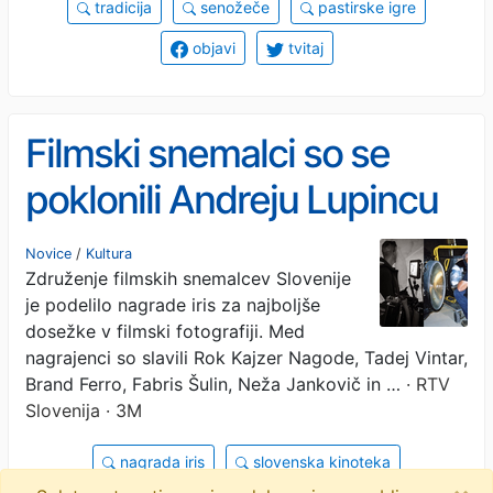
tradicija
senožeče
pastirske igre
objavi
tvitaj
Filmski snemalci so se
poklonili Andreju Lupincu
in Milanu Prebilu
Novice
/
Kultura
Združenje filmskih snemalcev Slovenije
je podelilo nagrade iris za najboljše
dosežke v filmski fotografiji. Med
nagrajenci so slavili Rok Kajzer Nagode, Tadej Vintar,
Brand Ferro, Fabris Šulin, Neža Jankovič in …
· RTV
Slovenija · 3M
nagrada iris
slovenska kinoteka