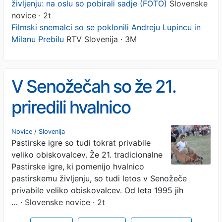
življenju: na oslu so pobirali sadje (FOTO)
Slovenske
novice · 2t
Filmski snemalci so se poklonili Andreju Lupincu in
Milanu Prebilu
RTV Slovenija · 3M
V Senožečah so že 21.
priredili hvalnico
pastirskemu življenju: na
Novice
/
Slovenija
Pastirske igre so tudi tokrat privabile
oslu so pobirali sadje
veliko obiskovalcev. Že 21. tradicionalne
(FOTO)
Pastirske igre, ki pomenijo hvalnico
pastirskemu življenju, so tudi letos v Senožeče
privabile veliko obiskovalcev. Od leta 1995 jih
…
· Slovenske novice · 2t