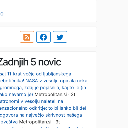
no
Zadnjih 5 novic
saj 11-krat večje od ljubljanskega
ebotičnika! NASA v vesolju opazila nekaj
gromnega, zdaj je pojasnila, kaj to je (in
ako nevarno je)
Metropolitan.si · 2t
stronomi v vesolju naleteli na
enzacionalno odkritje: to bi lahko bil del
dgovora na največjo skrivnost našega
loveštva
Metropolitan.si · 3t