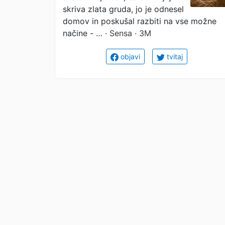
da je veliko bolj
skriva zlata gruda, jo je odnesel
domov in poskušal razbiti na vse možne
dragocena.
načine - …
· Sensa · 3M
objavi
tvitaj