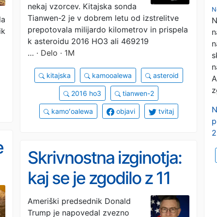
nekaj vzorcev. Kitajska sonda
N
Tianwen-2 je v dobrem letu od izstrelitve
la
N
prepotovala milijardo kilometrov in prispela
ik
n
k asteroidu 2016 HO3 ali 469219
n
…
· Delo · 1M
s
n
kitajska
kamooalewa
asteroid
A
z
2016 ho3
tianwen-2
N
kamoʻoalewa
objavi
tvitaj
p
2
e
Skrivnostna izginotja:
kaj se je zgodilo z 11
e
ameriškimi
Ameriški predsednik Donald
Trump je napovedal zvezno