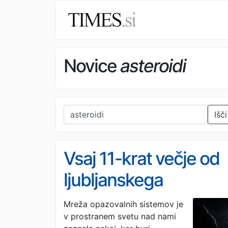
Novice
asteroidi
Išči
Vsaj 11-krat večje od
ljubljanskega
Nebotičnika! NASA v
Mreža opazovalnih sistemov je
v prostranem svetu nad nami
vesolju opazila nekaj