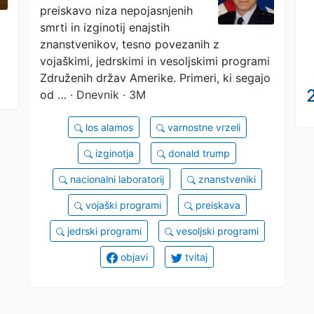
znanstveniki?
preiskavo niza nepojasnjenih
smrti in izginotij enajstih
znanstvenikov, tesno povezanih z
vojaškimi, jedrskimi in vesoljskimi programi
Združenih držav Amerike. Primeri, ki segajo
2
od …
· Dnevnik · 3M
los alamos
varnostne vrzeli
izginotja
donald trump
nacionalni laboratorij
znanstveniki
vojaški programi
preiskava
jedrski programi
vesoljski programi
objavi
tvitaj