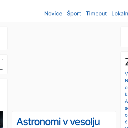
Novice
Šport
Timeout
Lokal
V
N
o
k
A
s
o
Astronomi v vesolju
č