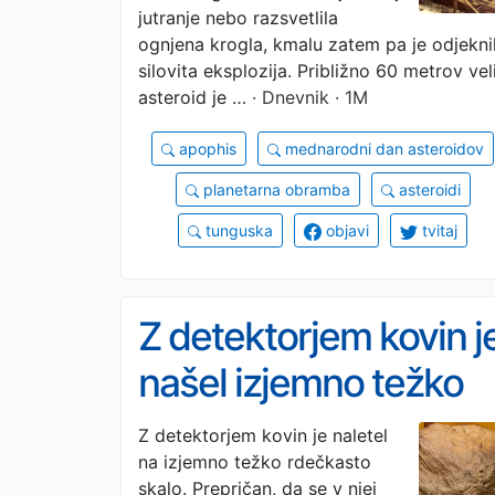
jutranje nebo razsvetlila
ognjena krogla, kmalu zatem pa je odjekni
silovita eksplozija. Približno 60 metrov vel
asteroid je …
· Dnevnik · 1M
apophis
mednarodni dan asteroidov
planetarna obramba
asteroidi
tunguska
objavi
tvitaj
Z detektorjem kovin j
našel izjemno težko
skalo, prepričan, da j
Z detektorjem kovin je naletel
na izjemno težko rdečkasto
zlata. Izkazalo se je,
skalo. Prepričan, da se v njej