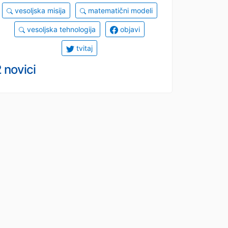
vesoljska misija
matematični modeli
vesoljska tehnologija
objavi
tvitaj
 novici