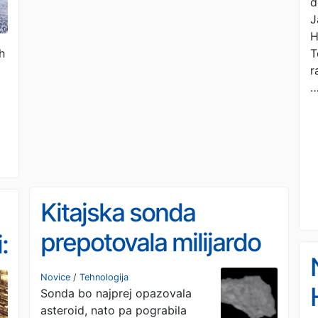
d
J
H
T
h
r
Kitajska sonda
prepotovala milijardo
:
kilometrov
Novice
/
Tehnologija
Sonda bo najprej opazovala
asteroid, nato pa pograbila