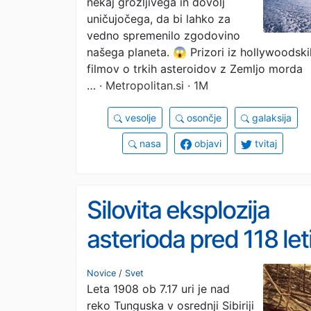
nekaj grozljivega in dovolj
zadelo tole in sejalo
uničujočega, da bi lahko za
smrt, zato je NASA že
vedno spremenilo zgodovino
našega planeta. 😱 Prizori iz hollywoodski
na posebni misiji
filmov o trkih asteroidov z Zemljo morda
…
· Metropolitan.si · 1M
vesolje
osončje
galaksija
nasa
objavi
tvitaj
Silovita eksplozija
asterioda pred 118 leti
Udarni val izruval 80
Novice
/
Svet
Leta 1908 ob 7.17 uri je nad
milijonov dreves
reko Tunguska v osrednji Sibiriji