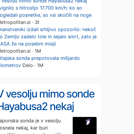
 vesolju mimo sonde Hayabusa2 nekaj
vignilo s hitrostjo 17.700 km/h: ko so
ogledali posnetke, so vsi skočili na noge
etropolitan.si · 3t
nanstveniki izdali srhljivo opozorilo: nekoč
o Zemljo zadelo tole in sejalo smrt, zato je
ASA že na posebni misiji
etropolitan.si · 1M
itajska sonda prepotovala milijardo
ilometrov
Delo · 1M
V vesolju mimo sonde
Hayabusa2 nekaj
švignilo s hitrostjo
aponska sonda je v vesolju
osnela nekaj, kar buri
17.700 km/h: ko so