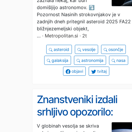
zaznala nekaj, kar buri
ogromnega, zdaj je
domišljijo astronomov. ⤵️
Pozornost Nasinih strokovnjakov je v
pojasnila, kaj to je (in
zadnjih dneh pritegnil asteroid 2025 FA22 
bližnjezemeljski objekt,
kako nevarno je)
…
· Metropolitan.si · 2t
asteroid
vesolje
osončje
galaksija
astronomija
nasa
objavi
tvitaj
Znanstveniki izdali
srhljivo opozorilo:
nekoč bo Zemljo
V globinah vesolja se skriva