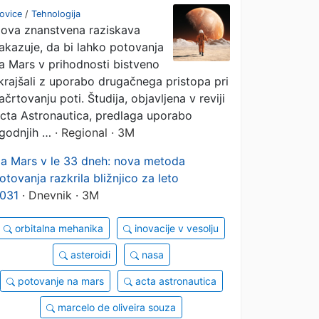
študija razkriva
ovice
/
Tehnologija
ova znanstvena raziskava
presenetljivo bližnjico
akazuje, da bi lahko potovanja
a Mars v prihodnosti bistveno
krajšali z uporabo drugačnega pristopa pri
ačrtovanju poti. Študija, objavljena v reviji
cta Astronautica, predlaga uporabo
godnjih …
· Regional · 3M
a Mars v le 33 dneh: nova metoda
otovanja razkrila bližnjico za leto
031
· Dnevnik · 3M
orbitalna mehanika
inovacije v vesolju
asteroidi
nasa
potovanje na mars
acta astronautica
marcelo de oliveira souza