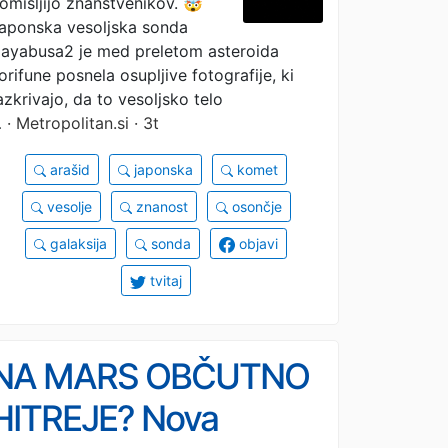
omišljijo znanstvenikov. 🤯
pogledali posnetke,
aponska vesoljska sonda
ayabusa2 je med preletom asteroida
so vsi skočili na noge
orifune posnela osupljive fotografije, ki
azkrivajo, da to vesoljsko telo
…
· Metropolitan.si · 3t
arašid
japonska
komet
vesolje
znanost
osončje
galaksija
sonda
objavi
tvitaj
NA MARS OBČUTNO
HITREJE? Nova