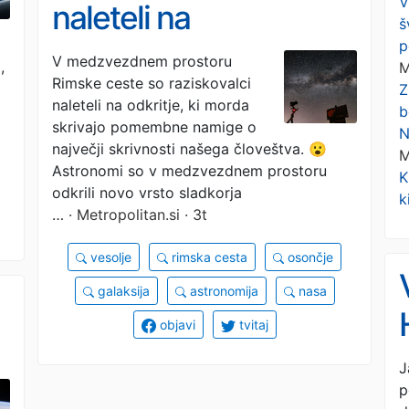
V
naleteli na
š
p
senzacionalno
V medzvezdnem prostoru
,
M
Rimske ceste so raziskovalci
odkritje: to bi lahko bil
Z
naleteli na odkritje, ki morda
b
del odgovora na
skrivajo pomembne namige o
N
največji skrivnosti našega človeštva. 😮
M
največjo skrivnost
Astronomi so v medzvezdnem prostoru
K
odkrili novo vrsto sladkorja
k
našega človeštva
…
· Metropolitan.si · 3t
vesolje
rimska cesta
osončje
galaksija
astronomija
nasa
objavi
tvitaj
J
p