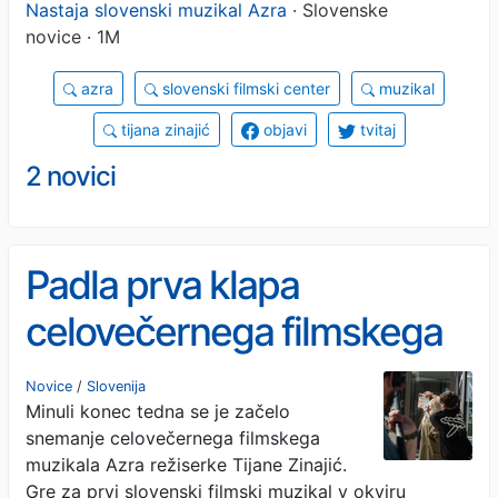
Nastaja slovenski muzikal Azra
· Slovenske
novice · 1M
azra
slovenski filmski center
muzikal
tijana zinajić
objavi
tvitaj
2 novici
Padla prva klapa
celovečernega filmskega
muzikala Azra
Novice
/
Slovenija
Minuli konec tedna se je začelo
snemanje celovečernega filmskega
muzikala Azra režiserke Tijane Zinajić.
Gre za prvi slovenski filmski muzikal v okviru