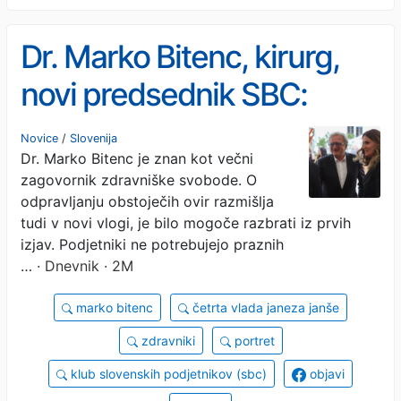
Dr. Marko Bitenc, kirurg,
novi predsednik SBC:
Večni zagovornik
Novice
/
Slovenija
Dr. Marko Bitenc je znan kot večni
zdravniške svobode
zagovornik zdravniške svobode. O
odpravljanju obstoječih ovir razmišlja
tudi v novi vlogi, je bilo mogoče razbrati iz prvih
izjav. Podjetniki ne potrebujejo praznih
…
· Dnevnik · 2M
marko bitenc
četrta vlada janeza janše
zdravniki
portret
klub slovenskih podjetnikov (sbc)
objavi