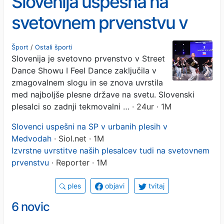
Slovenija uspešna na
svetovnem prvenstvu v
Street Dance Showu
Šport
/
Ostali športi
Slovenija je svetovno prvenstvo v Street
Dance Showu I Feel Dance zaključila v
zmagovalnem slogu in se znova uvrstila
med najboljše plesne države na svetu. Slovenski
plesalci so zadnji tekmovalni …
· 24ur · 1M
Slovenci uspešni na SP v urbanih plesih v
Medvodah
· Siol.net · 1M
Izvrstne uvrstitve naših plesalcev tudi na svetovnem
prvenstvu
· Reporter · 1M
ples
objavi
tvitaj
6 novic