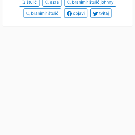
štulić
azra
branimir štulić johnny
branimir štulić
objavi
tvitaj