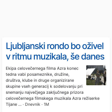
Ljubljanski rondo bo oživel
v ritmu muzikala, še danes
čas za prijavo
Ekipa celovečernega filma Azra konec
tedna vabi posameznike, družine,
društva, klube in druge organizirane
skupine vseh generacij k sodelovanju pri
snemanju največjega zaključnega prizora
celovečernega filmskega muzikala Azra režiserke
Tijane …
· Dnevnik · 1M