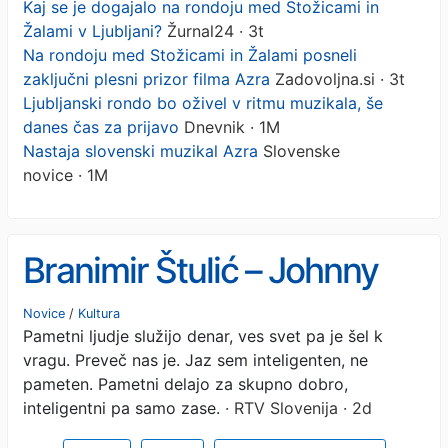
Kaj se je dogajalo na rondoju med Stožicami in
Žalami v Ljubljani?
Žurnal24 · 3t
Na rondoju med Stožicami in Žalami posneli
zaključni plesni prizor filma Azra
Zadovoljna.si · 3t
Ljubljanski rondo bo oživel v ritmu muzikala, še
danes čas za prijavo
Dnevnik · 1M
Nastaja slovenski muzikal Azra
Slovenske
novice · 1M
Branimir Štulić – Johnny
Novice
/
Kultura
Pametni ljudje služijo denar, ves svet pa je šel k
vragu. Preveč nas je. Jaz sem inteligenten, ne
pameten. Pametni delajo za skupno dobro,
inteligentni pa samo zase.
· RTV Slovenija · 2d