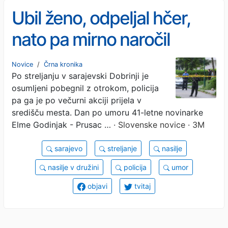
Ubil ženo, odpeljal hčer,
nato pa mirno naročil
čevapčiče: »Ves čas se je
Novice
/
Črna kronika
Po streljanju v sarajevski Dobrinji je
bala za svoje življenje«
osumljeni pobegnil z otrokom, policija
(FOTO)
pa ga je po večurni akciji prijela v
središču mesta. Dan po umoru 41-letne novinarke
Elme Godinjak - Prusac …
· Slovenske novice · 3M
sarajevo
streljanje
nasilje
nasilje v družini
policija
umor
objavi
tvitaj