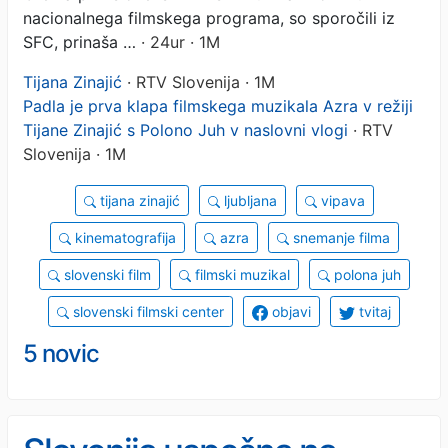
nacionalnega filmskega programa, so sporočili iz
SFC, prinaša …
· 24ur · 1M
Tijana Zinajić
· RTV Slovenija · 1M
Padla je prva klapa filmskega muzikala Azra v režiji
Tijane Zinajić s Polono Juh v naslovni vlogi
· RTV
Slovenija · 1M
tijana zinajić
ljubljana
vipava
kinematografija
azra
snemanje filma
slovenski film
filmski muzikal
polona juh
slovenski filmski center
objavi
tvitaj
5 novic