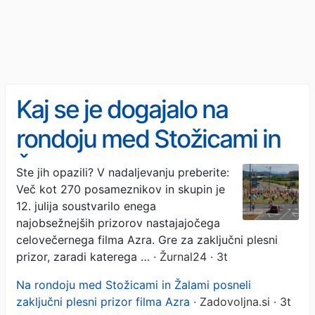
Kaj se je dogajalo na
rondoju med Stožicami in
Žalami v Ljubljani?
Ste jih opazili? V nadaljevanju preberite:
Več kot 270 posameznikov in skupin je
12. julija soustvarilo enega
najobsežnejših prizorov nastajajočega
celovečernega filma Azra. Gre za zaključni plesni
prizor, zaradi katerega …
· Žurnal24 · 3t
Na rondoju med Stožicami in Žalami posneli
zaključni plesni prizor filma Azra
· Zadovoljna.si · 3t