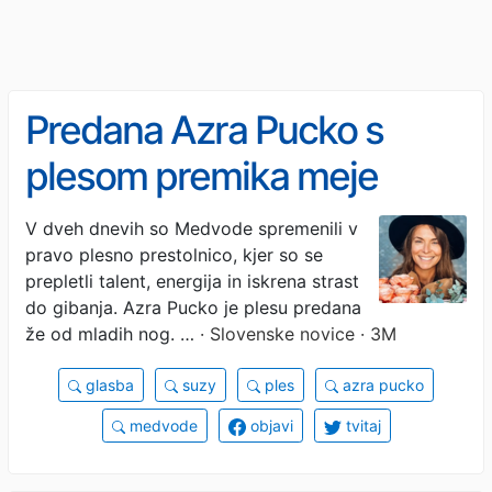
Predana Azra Pucko s
plesom premika meje
(Suzy)
V dveh dnevih so Medvode spremenili v
pravo plesno prestolnico, kjer so se
prepletli talent, energija in iskrena strast
do gibanja. Azra Pucko je plesu predana
že od mladih nog. …
· Slovenske novice · 3M
glasba
suzy
ples
azra pucko
medvode
objavi
tvitaj