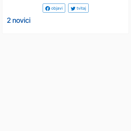
objavi
tvitaj
2 novici