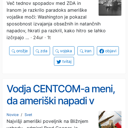
Več tednov spopadov med ZDA in
moči
Iranom je razkrilo paradoks ameriške
vojaške moči: Washington je pokazal
sposobnost izvajanja obsežnih in natančnih
napadov, hkrati pa razkril, kako hitro se lahko
izčrpajo …
· 24ur · 1t
orožje
zda
vojska
iran
objavi
tvitaj
Vodja CENTCOM-a meni,
da ameriški napadi v
okolici Hormuške ožine
Novice
/
Svet
Najvišji ameriški poveljnik na Bližnjem
»niso več učinkoviti«
vzhodu , admiral Brad Cooper, je