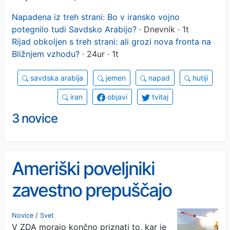
Napadena iz treh strani: Bo v iransko vojno
potegnilo tudi Savdsko Arabijo?
· Dnevnik · 1t
Rijad obkoljen s treh strani: ali grozi nova fronta na
Bližnjem vzhodu?
· 24ur · 1t
savdska arabija
jemen
napad
hutiji
iran
objavi
tvitaj
3 novice
Ameriški poveljniki
zavestno prepuščajo
nekatere iranske rakete in
Novice
/
Svet
V ZDA morajo končno priznati to, kar je