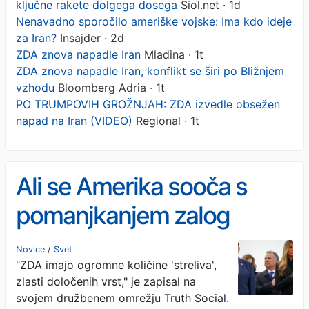
ključne rakete dolgega dosega
Siol.net · 1d
Nenavadno sporočilo ameriške vojske: Ima kdo ideje
za Iran?
Insajder · 2d
ZDA znova napadle Iran
Mladina · 1t
ZDA znova napadle Iran, konflikt se širi po Bližnjem
vzhodu
Bloomberg Adria · 1t
PO TRUMPOVIH GROŽNJAH: ZDA izvedle obsežen
napad na Iran (VIDEO)
Regional · 1t
Ali se Amerika sooča s
pomanjkanjem zalog
orožja? Trump navedbe
Novice
/
Svet
"ZDA imajo ogromne količine 'streliva',
označuje za "izdajalske
zlasti določenih vrst," je zapisal na
izjave"
svojem družbenem omrežju Truth Social.