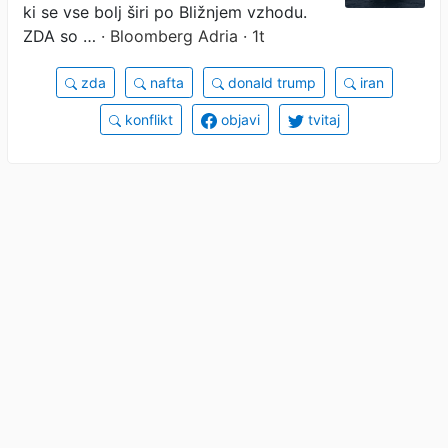
ki se vse bolj širi po Bližnjem vzhodu.
ZDA so …
· Bloomberg Adria · 1t
zda
nafta
donald trump
iran
konflikt
objavi
tvitaj