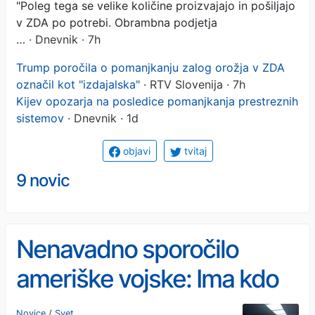
"Poleg tega se velike količine proizvajajo in pošiljajo
v ZDA po potrebi. Obrambna podjetja
…
· Dnevnik · 7h
Trump poročila o pomanjkanju zalog orožja v ZDA
označil kot "izdajalska"
· RTV Slovenija · 7h
Kijev opozarja na posledice pomanjkanja prestreznih
sistemov
· Dnevnik · 1d
objavi
tvitaj
9 novic
Nenavadno sporočilo
ameriške vojske: Ima kdo
ideje za Iran?
Novice
/
Svet