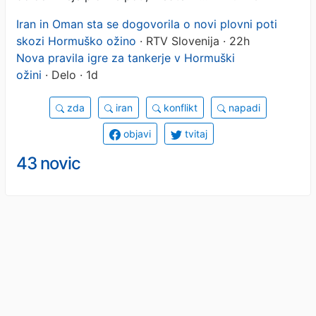
Iran in Oman sta se dogovorila o novi plovni poti
skozi Hormuško ožino
· RTV Slovenija · 22h
Nova pravila igre za tankerje v Hormuški
ožini
· Delo · 1d
zda
iran
konflikt
napadi
objavi
tvitaj
43 novic