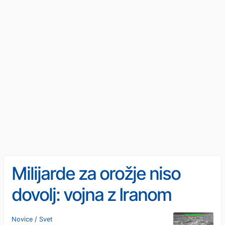
Milijarde za orožje niso
dovolj: vojna z Iranom
razkriva meje ameriške
Novice
/
Svet