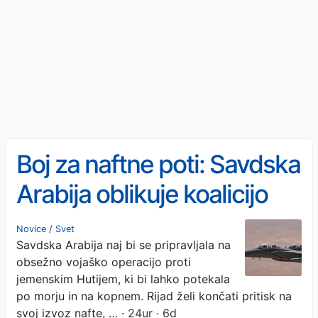
Boj za naftne poti: Savdska
Arabija oblikuje koalicijo
proti Hutijem
Novice
/
Svet
Savdska Arabija naj bi se pripravljala na
obsežno vojaško operacijo proti
jemenskim Hutijem, ki bi lahko potekala
po morju in na kopnem. Rijad želi končati pritisk na
svoj izvoz nafte, …
· 24ur · 6d