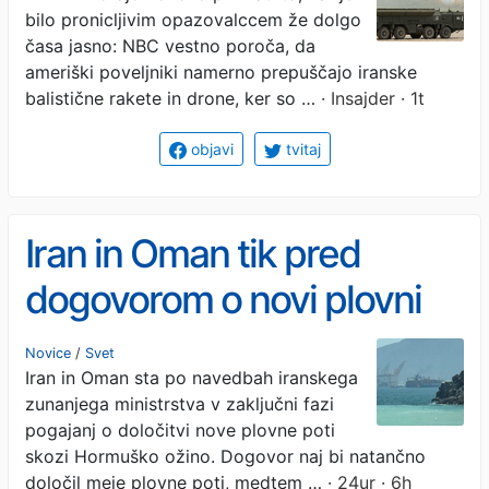
drone, ker so skladišča
bilo pronicljivim opazovalccem že dolgo
prestreznkov prazna
časa jasno: NBC vestno poroča, da
ameriški poveljniki namerno prepuščajo iranske
balistične rakete in drone, ker so …
· Insajder · 1t
objavi
tvitaj
Iran in Oman tik pred
dogovorom o novi plovni
poti skozi Hormuško ožino
Novice
/
Svet
Iran in Oman sta po navedbah iranskega
zunanjega ministrstva v zaključni fazi
pogajanj o določitvi nove plovne poti
skozi Hormuško ožino. Dogovor naj bi natančno
določil meje plovne poti, medtem …
· 24ur · 6h