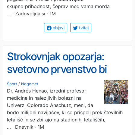
skupno prihodnost, čeprav med vama morda
…
· Zadovoljna.si · 1M
objavi
tvitaj
Strokovnjak opozarja:
svetovno prvenstvo bi
lahko postalo idealno
Šport
/
Nogomet
Dr. Andrés Henao, izredni profesor
okolje za širjenje nalezljivih
medicine in nalezljivih bolezni na
bolezni
Univerzi Colorado Anschutz, meni, da
bodo milijoni navijačev, ki so prispeli prek številnih
letališč in se zbirajo na stadionih, letališčih,
…
· Dnevnik · 1M