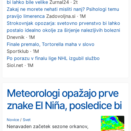
bi lahko bile velike
Žurnal24 · 2t
Zakaj ne morete nehati misliti nanj? Psihologi temu
pravijo limerenca
Zadovoljna.si · 1M
Strokovnjak opozarja: svetovno prvenstvo bi lahko
postalo idealno okolje za širjenje nalezljivih bolezni
Dnevnik · 1M
Finale premalo, Tortorella maha v slovo
Sportklub · 1M
Po porazu v finalu lige NHL izgubil službo
Siol.net · 1M
Meteorologi opažajo prve
znake El Niña, posledice bi
lahko bile velike
Novice
/
Svet
Nenavaden začetek sezone orkanov,