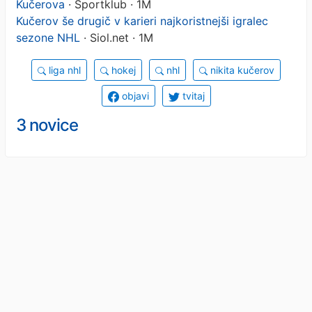
Kučerova
· Sportklub · 1M
Kučerov še drugič v karieri najkoristnejši igralec
sezone NHL
· Siol.net · 1M
liga nhl
hokej
nhl
nikita kučerov
objavi
tvitaj
3 novice