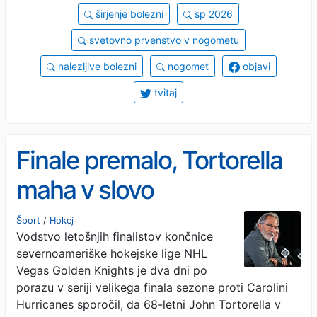
širjenje bolezni
sp 2026
svetovno prvenstvo v nogometu
nalezljive bolezni
nogomet
objavi
tvitaj
Finale premalo, Tortorella
maha v slovo
Šport
/
Hokej
Vodstvo letošnjih finalistov končnice
severnoameriške hokejske lige NHL
Vegas Golden Knights je dva dni po
porazu v seriji velikega finala sezone proti Carolini
Hurricanes sporočil, da 68-letni John Tortorella v