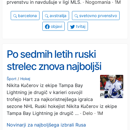
prvenstvu in navdušuje v ligi MLS.
· Nogomania · 1M
barcelona
avstralija
svetovno prvenstvo
objavi
tvitaj
Po sedmih letih ruski
strelec znova najboljši
Šport
/
Hokej
Nikita Kučerov iz ekipe Tampa Bay
Lightning je drugič v karieri osvojil
trofejo Hart za najkoristnejšega igralca
sezone NHL Ruski hokejist Nikita Kučerov iz ekipe
Tampa Bay Lightning je drugič …
· Delo · 1M
Novinarji za najboljšega izbrali Rusa