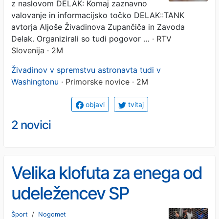
z naslovom DELAK: Komaj zaznavno
valovanje in informacijsko točko DELAK::TANK
avtorja Aljoše Živadinova Zupančiča in Zavoda
Delak. Organizirali so tudi pogovor …
· RTV
Slovenija · 2M
Živadinov v spremstvu astronavta tudi v
Washingtonu
· Primorske novice · 2M
objavi
tvitaj
2 novici
Velika klofuta za enega od
udeležencev SP
Šport
/
Nogomet