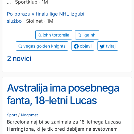
…
· Sportklub · 1M
Po porazu v finalu lige NHL izgubil
službo
· Siol.net · 1M
john tortorella
liga nhl
vegas golden knights
objavi
tvitaj
2 novici
Avstralija ima posebnega
fanta, 18-letni Lucas
Herrington je postal tarča
Šport
/
Nogomet
Barcelona naj bi se zanimala za 18-letnega Lucasa
Barcelone
Herringtona, ki je tik pred debijem na svetovnem