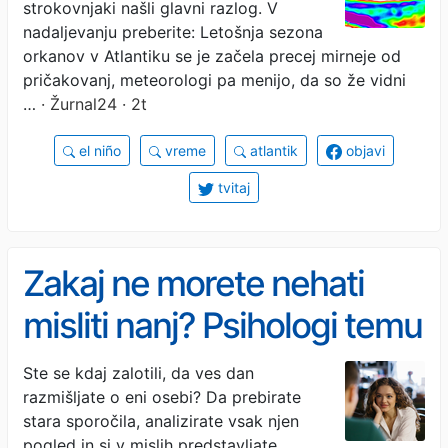
strokovnjaki našli glavni razlog. V
nadaljevanju preberite: Letošnja sezona
orkanov v Atlantiku se je začela precej mirneje od
pričakovanj, meteorologi pa menijo, da so že vidni
…
· Žurnal24 · 2t
el niño
vreme
atlantik
objavi
tvitaj
Zakaj ne morete nehati
misliti nanj? Psihologi temu
pravijo limerenca
Ste se kdaj zalotili, da ves dan
razmišljate o eni osebi? Da prebirate
stara sporočila, analizirate vsak njen
pogled in si v mislih predstavljate