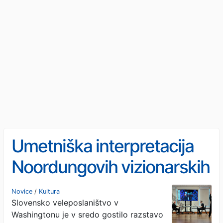
Umetniška interpretacija
Noordungovih vizionarskih
odkritij v Washingtonu
Novice
/
Kultura
Slovensko veleposlaništvo v
Washingtonu je v sredo gostilo razstavo