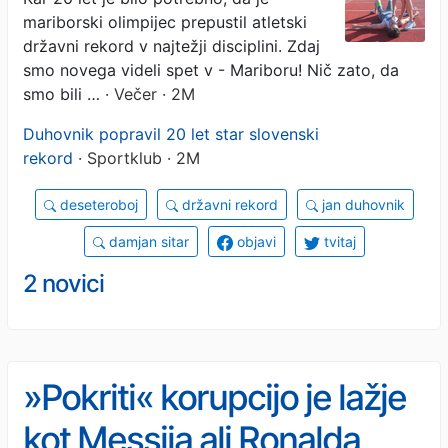
ki si ga je lastil Mariborčan!
mariborski olimpijec prepustil atletski
državni rekord v najtežji disciplini. Zdaj
smo novega videli spet v - Mariboru! Nič zato, da
smo bili …
· Večer · 2M
Duhovnik popravil 20 let star slovenski
rekord
· Sportklub · 2M
deseteroboj
državni rekord
jan duhovnik
damjan sitar
objavi
tvitaj
2 novici
»Pokriti« korupcijo je lažje
kot Messija ali Ronalda