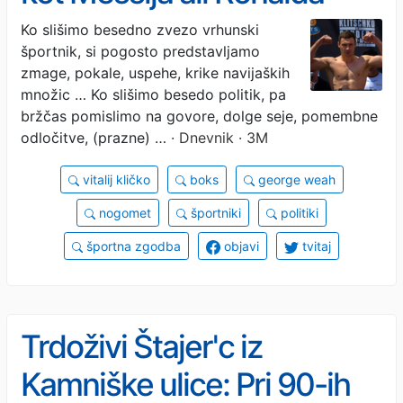
Ko slišimo besedno zvezo vrhunski
športnik, si pogosto predstavljamo
zmage, pokale, uspehe, krike navijaških
množic … Ko slišimo besedo politik, pa
bržčas pomislimo na govore, dolge seje, pomembne
odločitve, (prazne) …
· Dnevnik · 3M
vitalij kličko
boks
george weah
nogomet
športniki
politiki
športna zgodba
objavi
tvitaj
Trdoživi Štajer'c iz
Kamniške ulice: Pri 90-ih