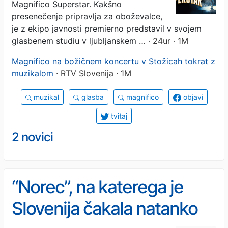
Magnifico Superstar. Kakšno
presenečenje pripravlja za oboževalce,
je z ekipo javnosti premierno predstavil v svojem
glasbenem studiu v ljubljanskem …
· 24ur · 1M
Magnifico na božičnem koncertu v Stožicah tokrat z
muzikalom
· RTV Slovenija · 1M
muzikal
glasba
magnifico
objavi
tvitaj
2 novici
“Norec”, na katerega je
Slovenija čakala natanko