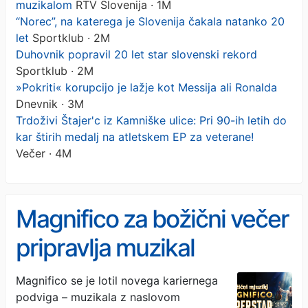
muzikalom
RTV Slovenija · 1M
“Norec”, na katerega je Slovenija čakala natanko 20
let
Sportklub · 2M
Duhovnik popravil 20 let star slovenski rekord
Sportklub · 2M
»Pokriti« korupcijo je lažje kot Messija ali Ronalda
Dnevnik · 3M
Trdoživi Štajer'c iz Kamniške ulice: Pri 90-ih letih do
kar štirih medalj na atletskem EP za veterane!
Večer · 4M
Magnifico za božični večer
pripravlja muzikal
Magnifico Superstar
Magnifico se je lotil novega kariernega
podviga – muzikala z naslovom