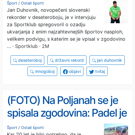
20 let
Šport
/
Ostali športi
Jan Duhovnik, novopečeni slovenski
rekorder v deseteroboju, je v intervjuju
za Sportklub spregovoril o ozadju
ukvarjanja z enim najzahtevnejših športov nasploh,
velikem podvigu, s katerim se je vpisal v zgodovino
…
· Sportklub · 2M
deseteroboj
državni rekord
jan duhovnik
mnogoboj
objavi
tvitaj
(FOTO) Na Poljanah se je
spisala zgodovina: Padel je
20 let star državni rekord,
Šport
/
Ostali športi
Kar 20 let je bilo potrebno, da je