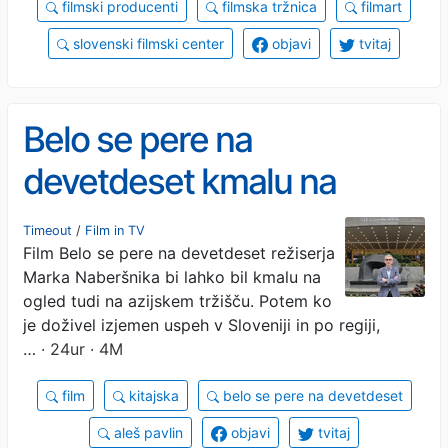
filmski producenti
filmska tržnica
filmart
slovenski filmski center
objavi
tvitaj
Belo se pere na
devetdeset kmalu na
ogled na azijskem tržišču?
Timeout
/
Film in TV
Film Belo se pere na devetdeset režiserja
Marka Naberšnika bi lahko bil kmalu na
ogled tudi na azijskem tržišču. Potem ko
je doživel izjemen uspeh v Sloveniji in po regiji,
…
· 24ur · 4M
film
kitajska
belo se pere na devetdeset
aleš pavlin
objavi
tvitaj