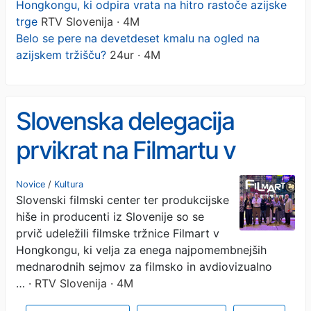
Hongkongu, ki odpira vrata na hitro rastoče azijske
trge
RTV Slovenija · 4M
Belo se pere na devetdeset kmalu na ogled na
azijskem tržišču?
24ur · 4M
Slovenska delegacija
prvikrat na Filmartu v
Hongkongu, ki odpira
Novice
/
Kultura
Slovenski filmski center ter produkcijske
vrata na hitro rastoče
hiše in producenti iz Slovenije so se
azijske trge
prvič udeležili filmske tržnice Filmart v
Hongkongu, ki velja za enega najpomembnejših
mednarodnih sejmov za filmsko in avdiovizualno
…
· RTV Slovenija · 4M