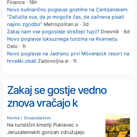
Finance · 18h
Novo kulinarično poglavje gostilne na Cerkljanskem:
"Začutila sva, da je mogoče čas, da začneva pisati
najino zgodbo"
Metropolitan.si · 3d
Zakaj nam vse pogosteje strežejo tujci?
Dnevnik · 6d
Novo poglavje luksuznega turizma na Kvarnerju
Delo · 1t
Novo poglavje na Jadranu: prvi Mövenpick resort na
hrvaški obali
Zadovoljna.si · 1t
Zakaj se gostje vedno
znova vračajo k
Puklavčevim
Novice
/
Gospodarstvo
Na turistični kmetiji Puklavec v
Jeruzalemskih goricah združujejo