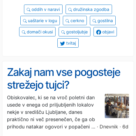
oddih v naravi
družinska zgodba
uaštarie v logu
cerkno
gostilna
domači okusi
gostoljubje
objavi
tvitaj
Zakaj nam vse pogosteje
strežejo tujci?
Obiskovalec, ki se na vroč poletni dan
usede v enega od priljubljenih lokalov
nekje v središču Ljubljane, danes
praktično ni več presenečen, če ga ob
prihodu natakar ogovori v popačeni …
· Dnevnik · 6d