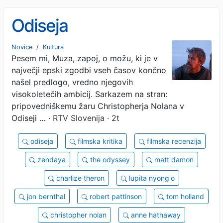
Odiseja
Novice
/
Kultura
Pesem mi, Muza, zapoj, o možu, ki je v
največji epski zgodbi vseh časov končno
našel predlogo, vredno njegovih
visokoletečih ambicij. Sarkazem na stran:
pripovedniškemu žaru Christopherja Nolana v
Odiseji …
· RTV Slovenija · 2t
odiseja
filmska kritika
filmska recenzija
zendaya
the odyssey
matt damon
charlize theron
lupita nyong'o
jon bernthal
robert pattinson
tom holland
christopher nolan
anne hathaway