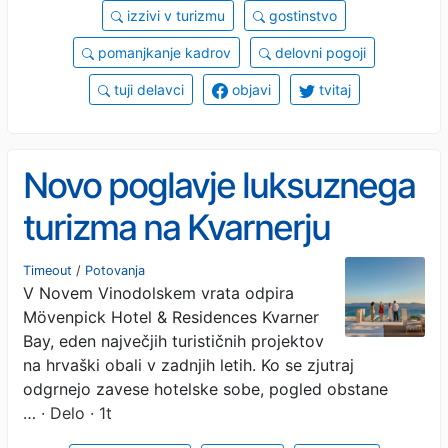
izzivi v turizmu
gostinstvo
pomanjkanje kadrov
delovni pogoji
tuji delavci
objavi
tvitaj
Novo poglavje luksuznega
turizma na Kvarnerju
Timeout
/
Potovanja
V Novem Vinodolskem vrata odpira
Mövenpick Hotel & Residences Kvarner
Bay, eden največjih turističnih projektov
na hrvaški obali v zadnjih letih. Ko se zjutraj
odgrnejo zavese hotelske sobe, pogled obstane
…
· Delo · 1t