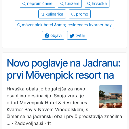
nepremičnine
turizem
hrvaška
kulinarika
promo
mövenpick hotel &amp; residences kvarner bay
objavi
tvitaj
Novo poglavje na Jadranu:
prvi Mövenpick resort na
hrvaški obali
Hrvaška obala je bogatejša za novo
osupljivo destinacijo. Svoja vrata je
odprl Mövenpick Hotel & Residences
Kvarner Bay v Novem Vinodolskem, s
čimer se na jadranski obali prvič predstavlja značilna
…
· Zadovoljna.si · 1t