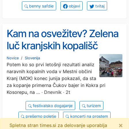
benny safdie
objavi
tvitaj
Kam na osvežitev? Zelena
luč kranjskih kopališč
Novice
/
Slovenija
Potem ko so prvi letošnji rezultati analiz
naravnih kopalnih voda v Mestni občini
Kranj (MOK) konec junija pokazali, da sta
za kopanje primerna Čukov bajer in Kokra pri
Kosorepu, na …
· Dnevnik · 2t
festivalsko dogajanje
turizem
prešerno poletje
koncerti na prostem
×
Spletna stran times.si za delovanje uporablja
kopalne vode
mestna občina kranj