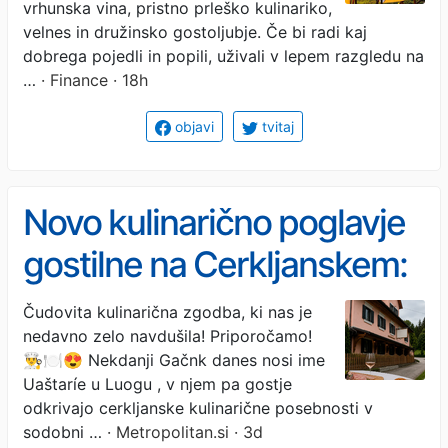
vrhunska vina, pristno prleško kulinariko,
velnes in družinsko gostoljubje. Če bi radi kaj
dobrega pojedli in popili, uživali v lepem razgledu na
…
· Finance · 18h
objavi
tvitaj
Novo kulinarično poglavje
gostilne na Cerkljanskem:
"Začutila sva, da je
Čudovita kulinarična zgodba, ki nas je
nedavno zelo navdušila! Priporočamo!
mogoče čas, da začneva
👨‍🍳🍽😍 Nekdanji Gačnk danes nosi ime
pisati najino zgodbo"
Uaštaríe u Luogu , v njem pa gostje
odkrivajo cerkljanske kulinarične posebnosti v
sodobni …
· Metropolitan.si · 3d