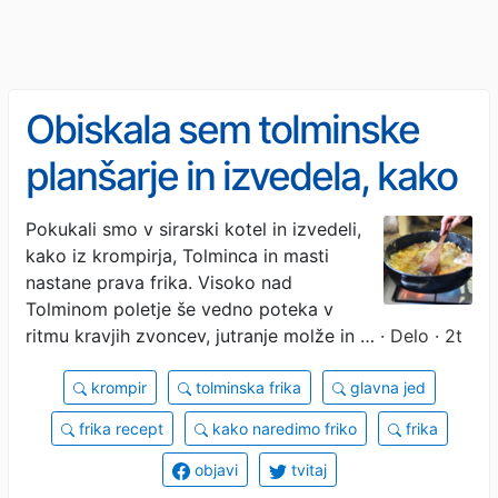
Obiskala sem tolminske
planšarje in izvedela, kako
pripravijo pravo friko
Pokukali smo v sirarski kotel in izvedeli,
kako iz krompirja, Tolminca in masti
nastane prava frika. Visoko nad
Tolminom poletje še vedno poteka v
ritmu kravjih zvoncev, jutranje molže in …
· Delo · 2t
krompir
tolminska frika
glavna jed
frika recept
kako naredimo friko
frika
objavi
tvitaj