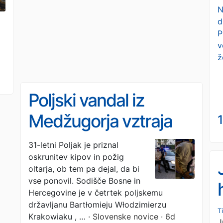
N
d
P
v
ž
Poljski vandal iz
Medžugorja vztraja
1
pri svojem: »Vse bi
31-letni Poljak je priznal
oskrunitev kipov in požig
ponovil«
oltarja, ob tem pa dejal, da bi
vse ponovil. Sodišče Bosne in
Hercegovine je v četrtek poljskemu
državljanu Bartłomieju Włodzimierzu
T
Krakowiaku , …
· Slovenske novice · 6d
J