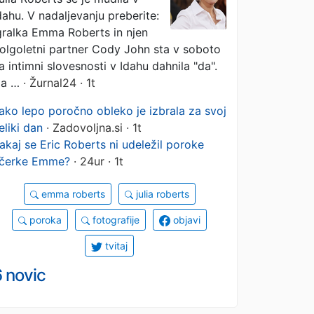
dahu. V nadaljevanju preberite:
gralka Emma Roberts in njen
olgoletni partner Cody John sta v soboto
a intimni slovesnosti v Idahu dahnila "da".
a …
· Žurnal24 · 1t
ako lepo poročno obleko je izbrala za svoj
eliki dan
· Zadovoljna.si · 1t
akaj se Eric Roberts ni udeležil poroke
čerke Emme?
· 24ur · 1t
emma roberts
julia roberts
poroka
fotografije
objavi
tvitaj
 novic