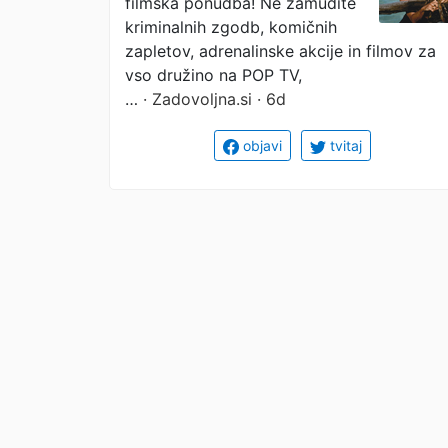
filmska ponudba! Ne zamudite
kriminalnih zgodb, komičnih
zapletov, adrenalinske akcije in filmov za
vso družino na POP TV,
…
· Zadovoljna.si · 6d
objavi
tvitaj