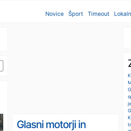
Novice
Šport
Timeout
Lokal
K
M
G
s
j
G
K
Glasni motorji in
t