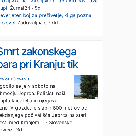
rozljivka na Gorenjskem, ob avtu našli dve
rupli
Žurnal24 · 5d
everjeten boj za preživetje, ki ga pozna
es svet
Zadovoljna.si · 6d
Smrt zakonskega
para pri Kranju: tik
pred smrtjo poklical
ovice
/
Slovenija
godilo se je v soboto na
policijo! (FOTO)
bmočju Jeprce. Policisti našli
ruplo klicatelja in njegove
ene. V gozdu, le slabih 600 metrov od
ekdanjega počivališča Jeprca na stari
esti med Kranjem …
· Slovenske
ovice · 3d