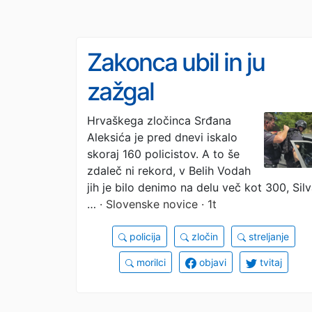
Zakonca ubil in ju
zažgal
Hrvaškega zločinca Srđana
Aleksića je pred dnevi iskalo
skoraj 160 policistov. A to še
zdaleč ni rekord, v Belih Vodah
jih je bilo denimo na delu več kot 300, Sil
…
· Slovenske novice · 1t
policija
zločin
streljanje
morilci
objavi
tvitaj