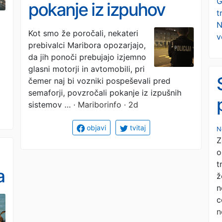
G
pokanje iz izpuhov
t
N
kratijo spanec: Na
Kot smo že poročali, nekateri
v
prebivalci Maribora opozarjajo,
občini razkrivajo, kje v
da jih ponoči prebujajo izjemno
Mariboru je največ
glasni motorji in avtomobili, pri
čemer naj bi vozniki pospeševali pred
nočnih dirkačev
semaforji, povzročali pokanje iz izpušnih
sistemov …
· Mariborinfo · 2d
objavi
tvitaj
N
Z
o
t
a
ž
n
c
n