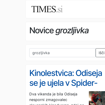
Novice
grozljivka
Išči
Kinolestvica: Odiseja
se je ujela v Spider-
Manovo mrežo
Dva vikenda je bila Odiseja
nesporni zmagovalec