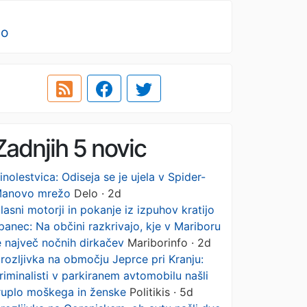
no
Zadnjih 5 novic
inolestvica: Odiseja se je ujela v Spider-
anovo mrežo
Delo · 2d
lasni motorji in pokanje iz izpuhov kratijo
panec: Na občini razkrivajo, kje v Mariboru
e največ nočnih dirkačev
Mariborinfo · 2d
rozljivka na območju Jeprce pri Kranju:
riminalisti v parkiranem avtomobilu našli
ruplo moškega in ženske
Politikis · 5d