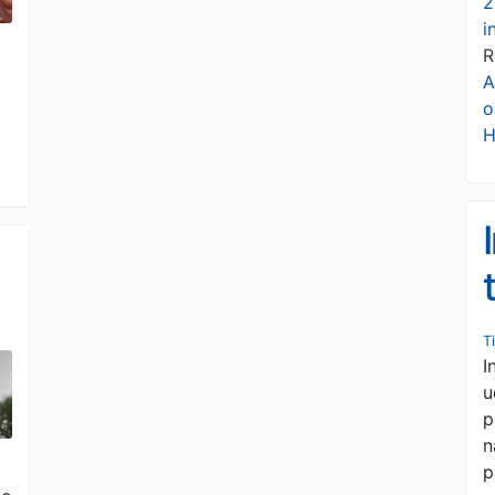
2
i
R
A
o
H
T
I
u
p
n
p