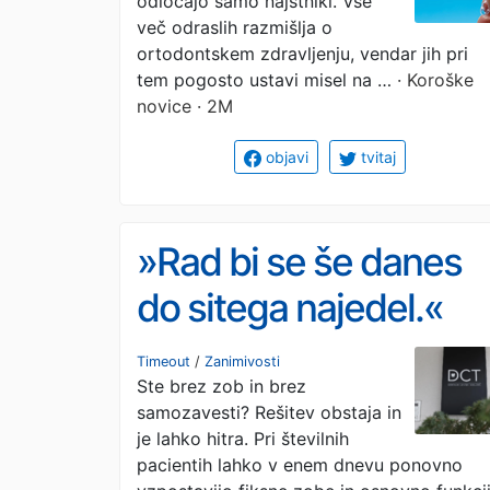
odločajo samo najstniki. Vse
več odraslih razmišlja o
ortodontskem zdravljenju, vendar jih pri
tem pogosto ustavi misel na …
· Koroške
novice · 2M
objavi
tvitaj
»Rad bi se še danes
do sitega najedel.«
Trenutki, ki za vedno
Timeout
/
Zanimivosti
Ste brez zob in brez
ostanejo v spominu
samozavesti? Rešitev obstaja in
(video)
je lahko hitra. Pri številnih
pacientih lahko v enem dnevu ponovno