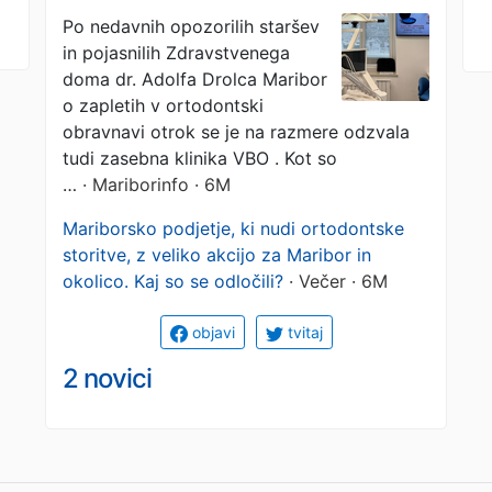
»Odpovedali smo se
Po nedavnih opozorilih staršev
in pojasnilih Zdravstvenega
zaslužku.« Zasebni
doma dr. Adolfa Drolca Maribor
izvajalec bo pomagal
o zapletih v ortodontski
obravnavi otrok se je na razmere odzvala
mariborskim otrokom
tudi zasebna klinika VBO . Kot so
…
· Mariborinfo · 6M
Mariborsko podjetje, ki nudi ortodontske
storitve, z veliko akcijo za Maribor in
okolico. Kaj so se odločili?
· Večer · 6M
objavi
tvitaj
2 novici