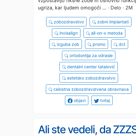
vzpostavijo fiksne zobe in osnovno funkci
ugriza, kar ljudem omogoči …
· Delo · 2M
zobozdravstvo
zobni implantati
invisalign
all-on-x metoda
izguba zob
promo
dct
ortodontija za odrasle
dentalni center tatalović
estetsko zobozdravstvo
celostna zobozdravstvena obravnava
objavi
tvitaj
Ali ste vedeli, da ZZZ