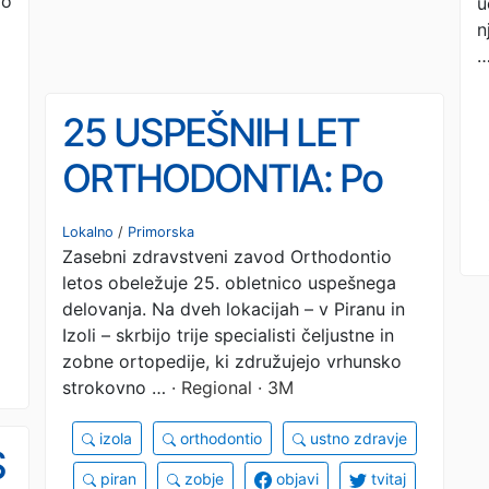
jo
u
n
25 USPEŠNIH LET
ORTHODONTIA: Po
lep in zdrav nasmeh v
Lokalno
/
Primorska
Zasebni zdravstveni zavod Orthodontio
Izolo ali Piran!
letos obeležuje 25. obletnico uspešnega
delovanja. Na dveh lokacijah – v Piranu in
Izoli – skrbijo trije specialisti čeljustne in
zobne ortopedije, ki združujejo vrhunsko
strokovno …
· Regional · 3M
izola
orthodontio
ustno zdravje
S
piran
zobje
objavi
tvitaj