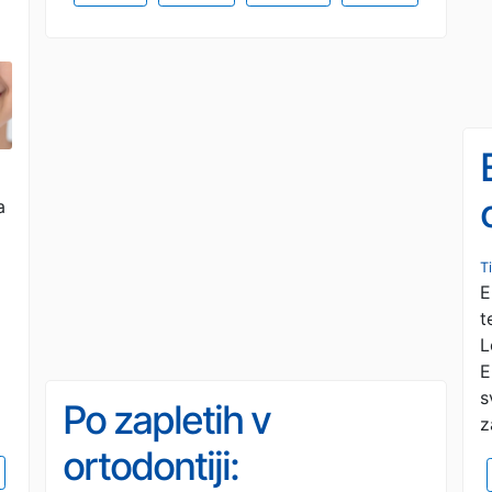
a
T
E
t
L
E
s
Po zapletih v
z
ortodontiji: