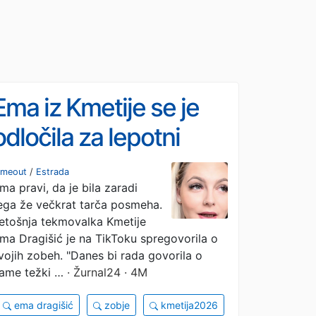
Ema iz Kmetije se je
odločila za lepotni
popravek, je kriva
imeout
/
Estrada
ma pravi, da je bila zaradi
Dinova izjava?
ega že večkrat tarča posmeha.
etošnja tekmovalka Kmetije
ma Dragišić je na TikToku spregovorila o
vojih zobeh. "Danes bi rada govorila o
ame težki …
· Žurnal24 · 4M
ema dragišić
zobje
kmetija2026