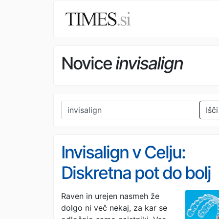
Novice
invisalign
Išči
Invisalign v Celju:
Diskretna pot do bolj
samozavestnega
Raven in urejen nasmeh že
dolgo ni več nekaj, za kar se
nasmeha