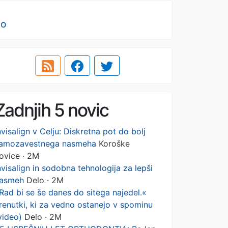
no
Zadnjih 5 novic
nvisalign v Celju: Diskretna pot do bolj
amozavestnega nasmeha
Koroške
ovice · 2M
nvisalign in sodobna tehnologija za lepši
asmeh
Delo · 2M
Rad bi se še danes do sitega najedel.«
renutki, ki za vedno ostanejo v spominu
video)
Delo · 2M