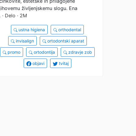
činkovite, estetske in prilagojene
jihovemu življenjskemu slogu. Ena
…
· Delo · 2M
ustna higiena
orthodental
invisalign
ortodontski aparat
promo
ortodontija
zdravje zob
objavi
tvitaj