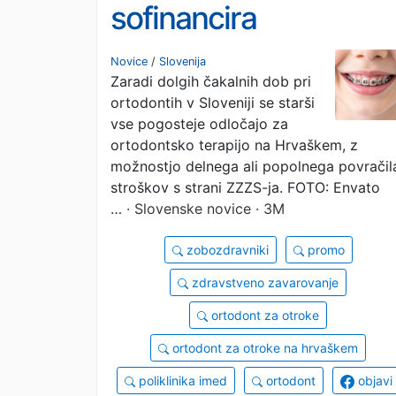
sofinancira
ortodontsko
Novice
/
Slovenija
Zaradi dolgih čakalnih dob pri
zdravljenje otrok na
ortodontih v Sloveniji se starši
Hrvaškem?
vse pogosteje odločajo za
ortodontsko terapijo na Hrvaškem, z
možnostjo delnega ali popolnega povračil
stroškov s strani ZZZS-ja. FOTO: Envato
…
· Slovenske novice · 3M
zobozdravniki
promo
zdravstveno zavarovanje
ortodont za otroke
ortodont za otroke na hrvaškem
poliklinika imed
ortodont
objavi