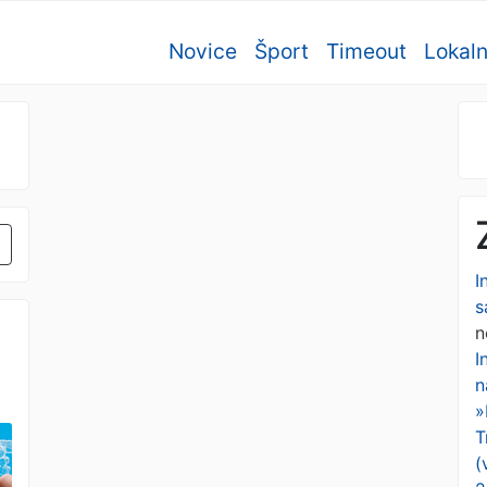
Novice
Šport
Timeout
Lokal
I
s
n
I
n
»
T
(