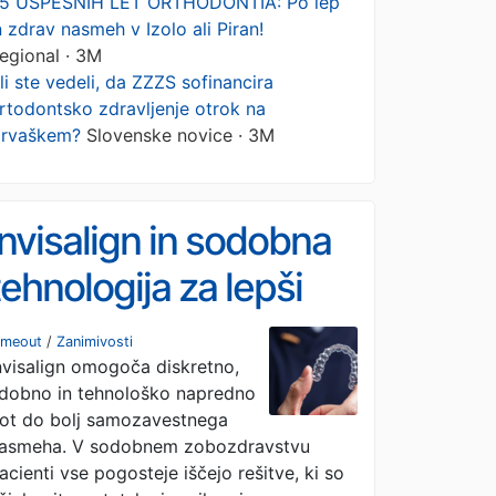
5 USPEŠNIH LET ORTHODONTIA: Po lep
n zdrav nasmeh v Izolo ali Piran!
egional · 3M
li ste vedeli, da ZZZS sofinancira
rtodontsko zdravljenje otrok na
rvaškem?
Slovenske novice · 3M
Invisalign in sodobna
tehnologija za lepši
nasmeh
imeout
/
Zanimivosti
nvisalign omogoča diskretno,
dobno in tehnološko napredno
ot do bolj samozavestnega
asmeha. V sodobnem zobozdravstvu
acienti vse pogosteje iščejo rešitve, ki so