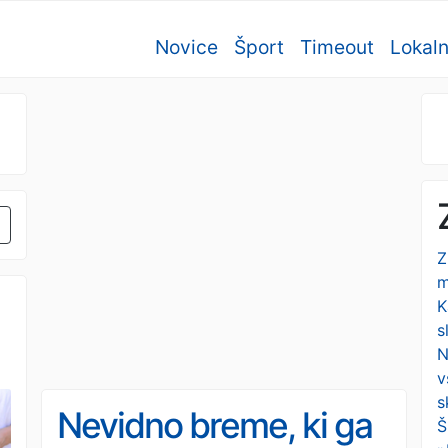
Novice
Šport
Timeout
Lokal
Z
m
K
s
N
v
s
Nevidno breme, ki ga
Š