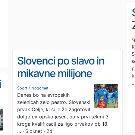
Š
K
S
Slovenci po slavo in
s
p
mikavne milijone
k
i
evrov, se bo Celju
Šport
/
Nogomet
Danes bo na evropskih
izšlo vsaj v tretje?
zelenicah zelo pestro. Slovenski
prvak Celje, ki si je že zagotovil
dolgo evropsko jesen, bo v prvi tekmi 3.
kroga kvalifikacij za ligo prvakov ob 18.
…
· Siol.net · 2d