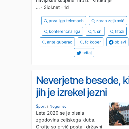
navijaške skupine Tifozi. "Kritika je
…
· Siol.net · 1d
prva liga telemach
zoran zeljković
konferenčna liga
1. snl
tifozi
ante guberac
fc koper
objavi
tvitaj
Neverjetne besede, k
jih je izrekel jezni
Valerij Kolotilo
Šport
/
Nogomet
Leta 2020 se je pisala
zgodovina celjskega kluba.
Grofje so prvič postali državni