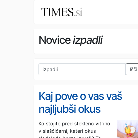
Novice
izpadli
Išči
Kaj pove o vas vaš
najljubši okus
sladoleda?
Ko stojite pred stekleno vitrino
v slaščičarni, kateri okus