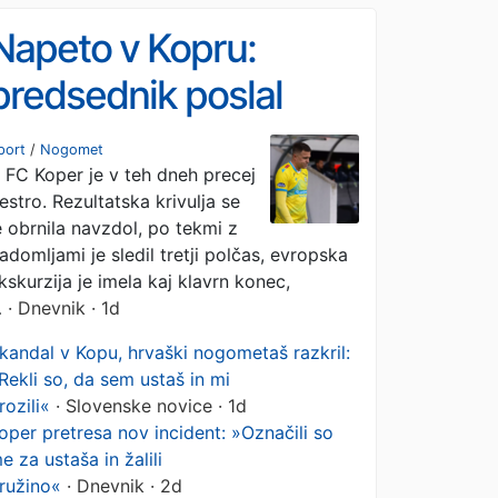
Napeto v Kopru:
predsednik poslal
jasno sporočilo
port
/
Nogomet
 FC Koper je v teh dneh precej
navijačem
estro. Rezultatska krivulja se
e obrnila navzdol, po tekmi z
adomljami je sledil tretji polčas, evropska
kskurzija je imela kaj klavrn konec,
…
· Dnevnik · 1d
kandal v Kopu, hrvaški nogometaš razkril:
Rekli so, da sem ustaš in mi
rozili«
· Slovenske novice · 1d
oper pretresa nov incident: »Označili so
e za ustaša in žalili
ružino«
· Dnevnik · 2d