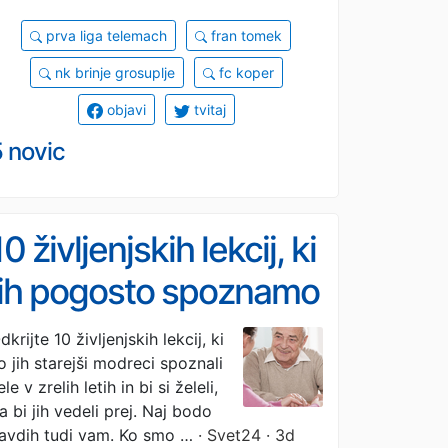
prva liga telemach
fran tomek
nk brinje grosuplje
fc koper
objavi
tvitaj
 novic
10 življenjskih lekcij, ki
jih pogosto spoznamo
prepozno
dkrijte 10 življenjskih lekcij, ki
o jih starejši modreci spoznali
ele v zrelih letih in bi si želeli,
a bi jih vedeli prej. Naj bodo
avdih tudi vam. Ko smo …
· Svet24 · 3d