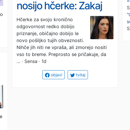
»
nosijo hčerke: Zakaj
S
ko
"
vse življenje na svojih
Hčerke za svojo kronično
s
odgovornost redko dobijo
ramenih prenašajo
S
priznanje, običajno dobijo le
skrbi drugih?
novo pošiljko tujih obveznosti.
Nihče jih niti ne vpraša, ali zmorejo nositi
vso to breme. Preprosto se pričakuje, da
…
· Sensa · 1d
objavi
tvitaj
e