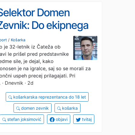
Selektor Domen
Zevnik: Do ekipnega
uspeha ne pripeljejo
port
/
Košarka
o je 32-letnik iz Čateža ob
samo točke
avi le prišel pred predstavnike
edme sile, je dejal, kako
onosen je na igralce, saj so se morali za
ončni uspeh precej prilagajati. Pri
…
· Dnevnik · 2d
košarkarska reprezentanca do 18 let
domen zevnik
košarka
stefan joksimović
objavi
tvitaj