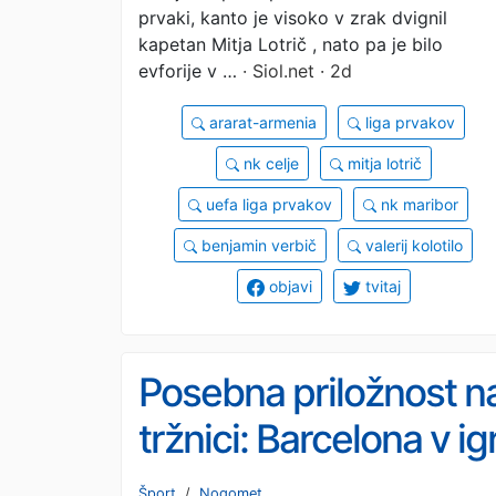
prvaki, kanto je visoko v zrak dvignil
kapetan Mitja Lotrič , nato pa je bilo
evforije v …
· Siol.net · 2d
ararat-armenia
liga prvakov
nk celje
mitja lotrič
uefa liga prvakov
nk maribor
benjamin verbič
valerij kolotilo
objavi
tvitaj
Posebna priložnost n
tržnici: Barcelona v igr
za vezista iz
Šport
/
Nogomet