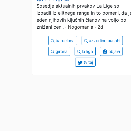
Sosedje aktualnih prvakov La Lige so
Casablance, ki je
izpadli iz elitnega ranga in to pomeni, da j
navdušil na dveh
eden njihovih ključnih članov na voljo po
znižani ceni.
· Nogomania · 2d
mundialih
barcelona
azzedine ounahi
girona
la liga
objavi
tvitaj