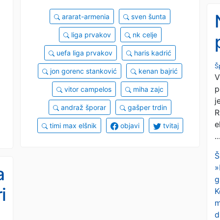
ararat-armenia
sven šunta
liga prvakov
nk celje
uefa liga prvakov
haris kadrić
Š
jon gorenc stanković
kenan bajrić
V
p
vitor campelos
miha zajc
j
andraž šporar
gašper trdin
R
e
timi max elšnik
objavi
tvitaj
Š
»
a
g
i
K
m
d