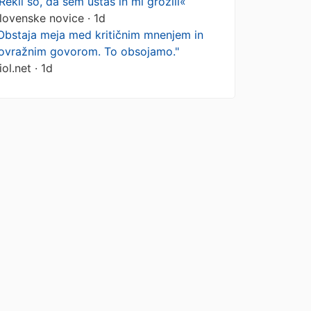
Rekli so, da sem ustaš in mi grozili«
lovenske novice · 1d
Obstaja meja med kritičnim mnenjem in
ovražnim govorom. To obsojamo."
iol.net · 1d