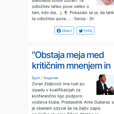
sladoleda boste izbrali? Ta
odločitev lahko pove veliko o
tem, kdo ste. 🍦🍨 Pokazalo se je, da lah
ta odločitev pove …
· Sensa · 3h
objavi
tvitaj
"Obstaja meja med
kritičnim mnenjem in
sovražnim govorom.
Šport
/
Nogomet
Zoran Zeljković ima tudi po
To obsojamo."
izpadu v kvalifikaicjah za
konferenčno ligo podporo
vodstva kluba. Predsednik Ante Guberac s
je obenem odzval še na žaljiv zapis