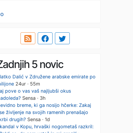
no
Zadnjih 5 novic
latko Dalić v Združene arabske emirate po
ilijone
24ur · 55m
aj pove o vas vaš najljubši okus
ladoleda?
Sensa · 3h
evidno breme, ki ga nosijo hčerke: Zakaj
se življenje na svojih ramenih prenašajo
krbi drugih?
Sensa · 1d
kandal v Kopu, hrvaški nogometaš razkril: