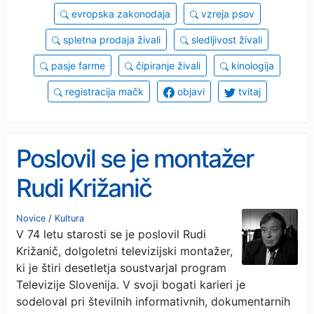
evropska zakonodaja
vzreja psov
spletna prodaja živali
sledljivost živali
pasje farme
čipiranje živali
kinologija
registracija mačk
objavi
tvitaj
Poslovil se je montažer
Rudi Križanič
Novice
/
Kultura
V 74 letu starosti se je poslovil Rudi
Križanič, dolgoletni televizijski montažer,
ki je štiri desetletja soustvarjal program
Televizije Slovenija. V svoji bogati karieri je
sodeloval pri številnih informativnih, dokumentarnih