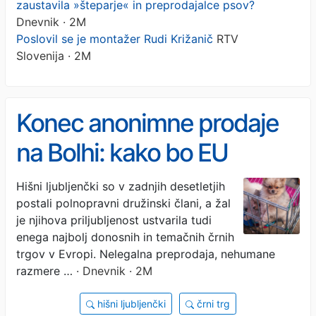
zaustavila »šteparje« in preprodajalce psov?
Dnevnik · 2M
Poslovil se je montažer Rudi Križanič
RTV
Slovenija · 2M
Konec anonimne prodaje
na Bolhi: kako bo EU
zaustavila »šteparje« in
Hišni ljubljenčki so v zadnjih desetletjih
postali polnopravni družinski člani, a žal
preprodajalce psov?
je njihova priljubljenost ustvarila tudi
enega najbolj donosnih in temačnih črnih
trgov v Evropi. Nelegalna preprodaja, nehumane
razmere …
· Dnevnik · 2M
hišni ljubljenčki
črni trg